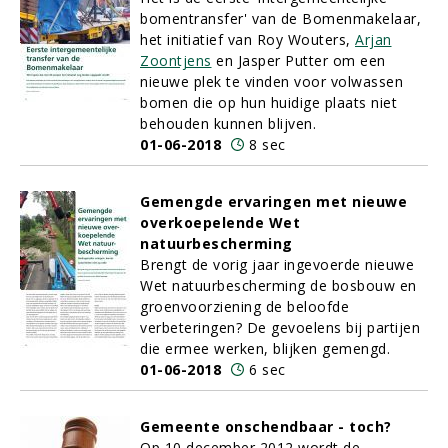
bomentransfer' van de Bomenmakelaar,
het initiatief van Roy Wouters,
Arjan
Zoontjens
en Jasper Putter om een
nieuwe plek te vinden voor volwassen
bomen die op hun huidige plaats niet
behouden kunnen blijven.
01-06-2018
8 sec
Gemengde ervaringen met nieuwe
overkoepelende Wet
natuurbescherming
Brengt de vorig jaar ingevoerde nieuwe
Wet natuurbescherming de bosbouw en
groenvoorziening de beloofde
verbeteringen? De gevoelens bij partijen
die ermee werken, blijken gemengd.
01-06-2018
6 sec
Gemeente onschendbaar - toch?
Op 10 december 2012 wordt de