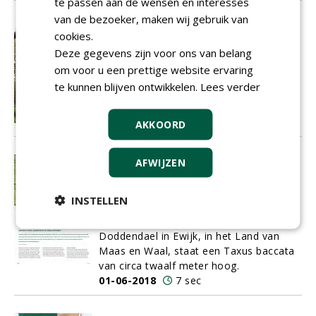
te passen aan de wensen en interesses
van de bezoeker, maken wij gebruik van
‘Sorbus domestica is variatie ten
cookies.
top!’
Deze gegevens zijn voor ons van belang
Plaatjes zijn net zo zeldzaam als de
om voor u een prettige website ervaring
species zelf en de boom bestaat
nauwelijks in cultuur: Sorbus domestica.
te kunnen blijven ontwikkelen.
Lees verder
01-06-2018
5 sec
AKKOORD
Gewone taxus: volgens
AFWIJZEN
boomambassadeur Vermeulen
helemaal niet zo gewoon
INSTELLEN
Op de binnenplaats van het
middeleeuwse kasteeltje Slot
Doddendael in Ewijk, in het Land van
Maas en Waal, staat een Taxus baccata
van circa twaalf meter hoog.
01-06-2018
7 sec