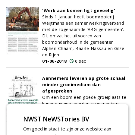
'Werk aan bomen ligt gevoelig'
Sinds 1 januari heeft boomrooierij
Weijtmans een samenwerkingsverband
met de zogenaamde ‘ABG-gemeenten’.
Dit omvat het uitvoeren van
boomonderhoud in de gemeenten
Alphen-Chaam, Baarle-Nassau en Gilze
en Rijen.
01-06-2018
6 sec
Aannemers leveren op grote schaal
minder groeimedium dan
afgesproken
Om een boom een goede groeiplaats te
kunnen geven, worden groeimediums
nauwkeurig berekend. De hoeveelheden
zijn in het bestek opgenomen en
NWST NeWSTories BV
bindend.
Om goed in staat te zijn onze website aan
01-06-2018
6 sec