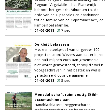
Regnum Vegetabile – het Plantenrijk –
behoort het geslacht Viburnum tot de
orde van de Dipsacales en daarbinnen
tot de familie van de Caprifoliaceae*, de
kamperfoeliefamilie.
01-06-2018
7 sec
De kluit belazeren
Met een steekproef van ongeveer 100
projecten toont Wevers aan dat er bijna
een half miljoen euro aan groeimedia
niet wordt geïnvesteerd, terwijl dit wel is
voorgeschreven in het bestek en wel is
gefactureerd door de aannemer
01-06-2018
8 sec
Monsdal schaft ruim zestig Stihl-
accumachines aan
Handbladblazers, heggenscharen,
stokheggenscharen en bosmaaiers: