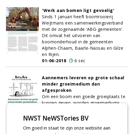
'Werk aan bomen ligt gevoelig'
Sinds 1 januari heeft boomrooierij
Weijtmans een samenwerkingsverband
met de zogenaamde ‘ABG-gemeenten’.
Dit omvat het uitvoeren van
boomonderhoud in de gemeenten
Alphen-Chaam, Baarle-Nassau en Gilze
en Rijen.
01-06-2018
6 sec
Aannemers leveren op grote schaal
minder groeimedium dan
afgesproken
Om een boom een goede groeiplaats te
kunnen geven, worden groeimediums
nauwkeurig berekend. De hoeveelheden
zijn in het bestek opgenomen en
NWST NeWSTories BV
bindend.
Om goed in staat te zijn onze website aan
01-06-2018
6 sec