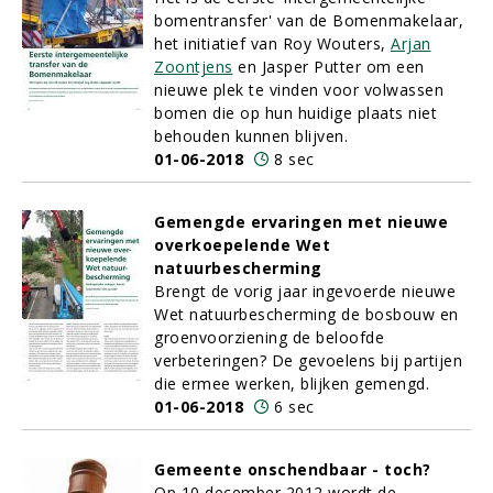
bomentransfer' van de Bomenmakelaar,
het initiatief van Roy Wouters,
Arjan
Zoontjens
en Jasper Putter om een
nieuwe plek te vinden voor volwassen
bomen die op hun huidige plaats niet
behouden kunnen blijven.
01-06-2018
8 sec
Gemengde ervaringen met nieuwe
overkoepelende Wet
natuurbescherming
Brengt de vorig jaar ingevoerde nieuwe
Wet natuurbescherming de bosbouw en
groenvoorziening de beloofde
verbeteringen? De gevoelens bij partijen
die ermee werken, blijken gemengd.
01-06-2018
6 sec
Gemeente onschendbaar - toch?
Op 10 december 2012 wordt de