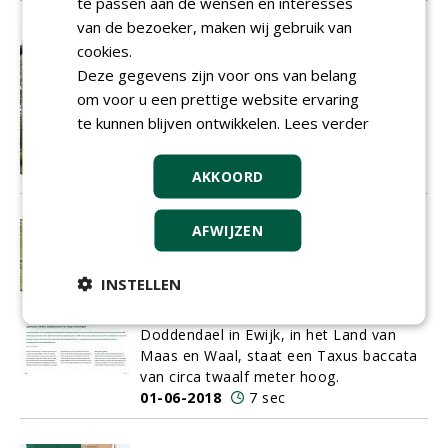
te passen aan de wensen en interesses
van de bezoeker, maken wij gebruik van
‘Sorbus domestica is variatie ten
cookies.
top!’
Deze gegevens zijn voor ons van belang
Plaatjes zijn net zo zeldzaam als de
om voor u een prettige website ervaring
species zelf en de boom bestaat
nauwelijks in cultuur: Sorbus domestica.
te kunnen blijven ontwikkelen.
Lees verder
01-06-2018
5 sec
AKKOORD
Gewone taxus: volgens
AFWIJZEN
boomambassadeur Vermeulen
helemaal niet zo gewoon
INSTELLEN
Op de binnenplaats van het
middeleeuwse kasteeltje Slot
Doddendael in Ewijk, in het Land van
Maas en Waal, staat een Taxus baccata
van circa twaalf meter hoog.
01-06-2018
7 sec