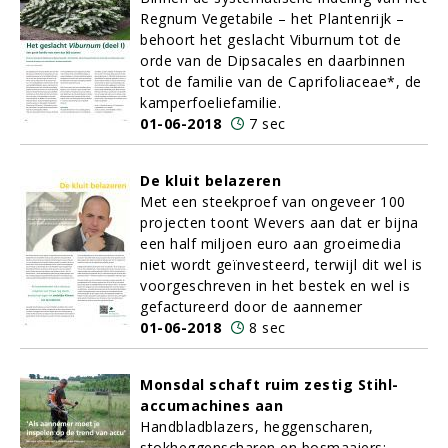
Regnum Vegetabile – het Plantenrijk –
behoort het geslacht Viburnum tot de
orde van de Dipsacales en daarbinnen
tot de familie van de Caprifoliaceae*, de
kamperfoeliefamilie.
01-06-2018
7 sec
De kluit belazeren
Met een steekproef van ongeveer 100
projecten toont Wevers aan dat er bijna
een half miljoen euro aan groeimedia
niet wordt geïnvesteerd, terwijl dit wel is
voorgeschreven in het bestek en wel is
gefactureerd door de aannemer
01-06-2018
8 sec
Monsdal schaft ruim zestig Stihl-
accumachines aan
Handbladblazers, heggenscharen,
stokheggenscharen en bosmaaiers: