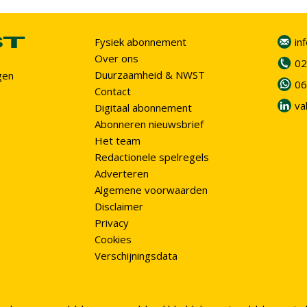
Fysiek abonnement
in
Over ons
02
Duurzaamheid & NWST
gen
06
Contact
va
Digitaal abonnement
Abonneren nieuwsbrief
Het team
Redactionele spelregels
Adverteren
Algemene voorwaarden
Disclaimer
Privacy
Cookies
Verschijningsdata