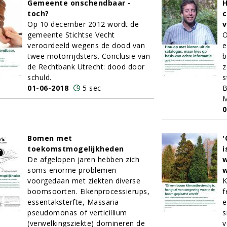
Gemeente onschendbaar -
H
toch?
c
Op 10 december 2012 wordt de
v
gemeente Stichtse Vecht
O
veroordeeld wegens de dood van
e
twee motorrijdsters. Conclusie van
b
de Rechtbank Utrecht: dood door
z
schuld.
s
01-06-2018
5 sec
B
M
0
Bomen met
'
toekomstmogelijkheden
i
De afgelopen jaren hebben zich
w
soms enorme problemen
w
voorgedaan met ziekten diverse
K
boomsoorten. Eikenprocessierups,
f
essentaksterfte, Massaria
e
pseudomonas of verticillium
s
(verwelkingsziekte) domineren de
v