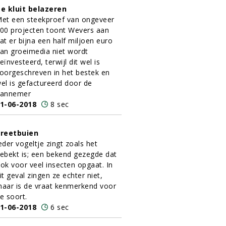
e kluit belazeren
et een steekproef van ongeveer
00 projecten toont Wevers aan
at er bijna een half miljoen euro
an groeimedia niet wordt
eïnvesteerd, terwijl dit wel is
oorgeschreven in het bestek en
el is gefactureerd door de
annemer
1-06-2018
8 sec
reetbuien
eder vogeltje zingt zoals het
ebekt is; een bekend gezegde dat
ok voor veel insecten opgaat. In
it geval zingen ze echter niet,
aar is de vraat kenmerkend voor
e soort.
1-06-2018
6 sec