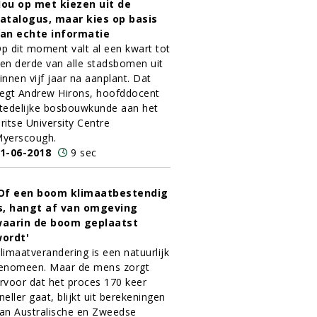
ou op met kiezen uit de
atalogus, maar kies op basis
an echte informatie
p dit moment valt al een kwart tot
en derde van alle stadsbomen uit
innen vijf jaar na aanplant. Dat
egt Andrew Hirons, hoofddocent
tedelijke bosbouwkunde aan het
ritse University Centre
yerscough.
1-06-2018
9 sec
Of een boom klimaatbestendig
s, hangt af van omgeving
aarin de boom geplaatst
ordt'
limaatverandering is een natuurlijk
enomeen. Maar de mens zorgt
rvoor dat het proces 170 keer
neller gaat, blijkt uit berekeningen
an Australische en Zweedse