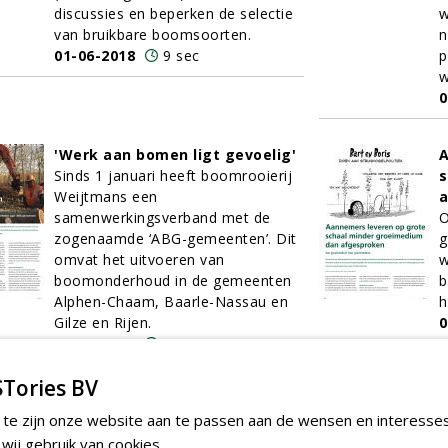
discussies en beperken de selectie
w
van bruikbare boomsoorten.
n
01-06-2018
9 sec
p
w
0
'Werk aan bomen ligt gevoelig'
A
Sinds 1 januari heeft boomrooierij
s
Weijtmans een
samenwerkingsverband met de
O
zogenaamde ‘ABG-gemeenten’. Dit
g
omvat het uitvoeren van
w
boomonderhoud in de gemeenten
b
Alphen-Chaam, Baarle-Nassau en
h
Gilze en Rijen.
0
01-06-2018
6 sec
Tories BV
‘Sorbus domestica is variatie
G
 te zijn onze website aan te passen aan de wensen en interesse
ten top!’
Plaatjes zijn net zo zeldzaam als de
h
ij gebruik van cookies.