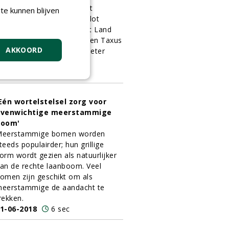
p de binnenplaats van het
te kunnen blijven
iddeleeuwse kasteeltje Slot
oddendael in Ewijk, in het Land
an Maas en Waal, staat een Taxus
AKKOORD
accata van circa twaalf meter
oog.
1-06-2018
7 sec
Eén wortelstelsel zorg voor
evenwichtige meerstammige
boom'
eerstammige bomen worden
teeds populairder; hun grillige
orm wordt gezien als natuurlijker
an de rechte laanboom. Veel
omen zijn geschikt om als
eerstammige de aandacht te
rekken.
1-06-2018
6 sec