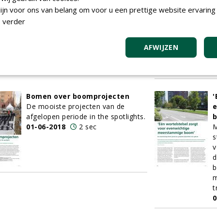
species zelf en de boom bestaat
O
jn voor ons van belang om voor u een prettige website ervaring 
nauwelijks in cultuur: Sorbus
m
 verder
domestica.
D
01-06-2018
5 sec
v
AFWIJZEN
b
h
0
Bomen over boomprojecten
'
De mooiste projecten van de
afgelopen periode in the spotlights.
01-06-2018
2 sec
M
s
v
d
b
m
t
0