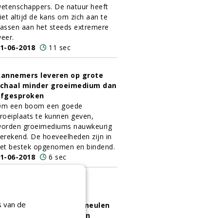
etenschappers. De natuur heeft
iet altijd de kans om zich aan te
assen aan het steeds extremere
eer.
1-06-2018
11 sec
annemers leveren op grote
chaal minder groeimedium dan
afgesproken
m een boom een goede
roeiplaats te kunnen geven,
orden groeimediums nauwkeurig
erekend. De hoeveelheden zijn in
et bestek opgenomen en bindend.
1-06-2018
6 sec
ewone taxus: volgens
s van de
boomambassadeur Vermeulen
elemaal niet zo gewoon