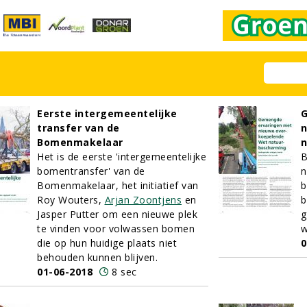
Eerste intergemeentelijke
transfer van de
n
Bomenmakelaar
n
Het is de eerste 'intergemeentelijke
B
bomentransfer' van de
n
Bomenmakelaar, het initiatief van
b
Roy Wouters,
Arjan Zoontjens
en
b
Jasper Putter om een nieuwe plek
g
te vinden voor volwassen bomen
w
die op hun huidige plaats niet
0
behouden kunnen blijven.
01-06-2018
8 sec