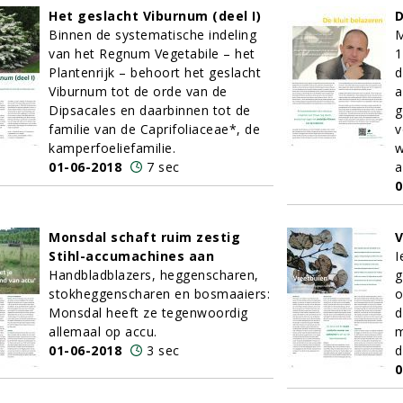
Het geslacht Viburnum (deel I)
D
Binnen de systematische indeling
M
van het Regnum Vegetabile – het
1
Plantenrijk – behoort het geslacht
d
Viburnum tot de orde van de
a
Dipsacales en daarbinnen tot de
g
familie van de Caprifoliaceae*, de
v
kamperfoeliefamilie.
w
01-06-2018
7 sec
a
0
Monsdal schaft ruim zestig
V
Stihl-accumachines aan
I
Handbladblazers, heggenscharen,
g
stokheggenscharen en bosmaaiers:
o
Monsdal heeft ze tegenwoordig
d
allemaal op accu.
m
01-06-2018
3 sec
d
0