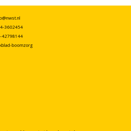
fo@nwst.nl
4-3602454
-42798144
kblad-boomzorg