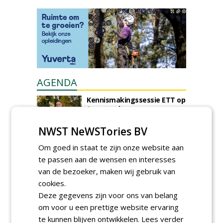
AGENDA
Kennismakingssessie ETT op
9 september
woensdag 9 september 2026
NWST NeWSTories BV
Poel organiseert
Boomverzorgersdag voor
Om goed in staat te zijn onze website aan
boomprofessionals
te passen aan de wensen en interesses
vrijdag 9 oktober 2026
van de bezoeker, maken wij gebruik van
Event: De stad van de
cookies.
toekomst begint in de
openbare ruimte
Deze gegevens zijn voor ons van belang
donderdag 5 november 2026
om voor u een prettige website ervaring
te kunnen blijven ontwikkelen.
Lees verder