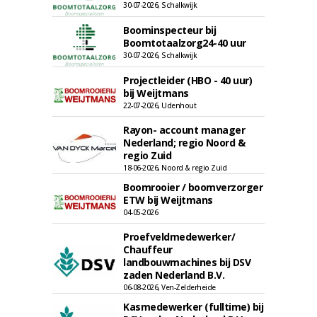
30-07-2026, Schalkwijk
Boominspecteur bij
Boomtotaalzorg24-40 uur
30-07-2026, Schalkwijk
Projectleider (HBO - 40 uur)
bij Weijtmans
22-07-2026, Udenhout
Rayon- account manager
Nederland; regio Noord &
regio Zuid
18-06-2026, Noord & regio Zuid
Boomrooier / boomverzorger
ETW bij Weijtmans
04-05-2026
Proefveldmedewerker/
Chauffeur
landbouwmachines bij DSV
zaden Nederland B.V.
06-08-2026, Ven-Zelderheide
Kasmedewerker (fulltime) bij