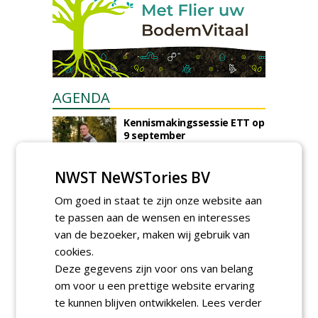
AGENDA
Kennismakingssessie ETT op
9 september
woensdag 9 september 2026
Poel organiseert
NWST NeWSTories BV
Boomverzorgersdag voor
boomprofessionals
Om goed in staat te zijn onze website aan
vrijdag 9 oktober 2026
te passen aan de wensen en interesses
Event: De stad van de
van de bezoeker, maken wij gebruik van
toekomst begint in de
cookies.
openbare ruimte
Deze gegevens zijn voor ons van belang
donderdag 5 november 2026
om voor u een prettige website ervaring
te kunnen blijven ontwikkelen.
Lees verder