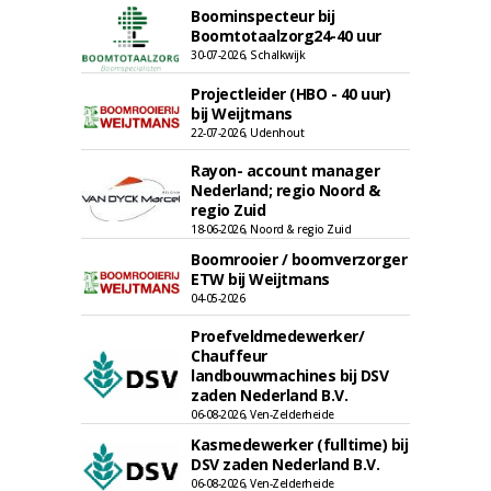
Boominspecteur bij
Boomtotaalzorg24-40 uur
30-07-2026, Schalkwijk
Projectleider (HBO - 40 uur)
bij Weijtmans
22-07-2026, Udenhout
Rayon- account manager
Nederland; regio Noord &
regio Zuid
18-06-2026, Noord & regio Zuid
Boomrooier / boomverzorger
ETW bij Weijtmans
04-05-2026
Proefveldmedewerker/
Chauffeur
landbouwmachines bij DSV
zaden Nederland B.V.
06-08-2026, Ven-Zelderheide
Kasmedewerker (fulltime) bij
DSV zaden Nederland B.V.
06-08-2026, Ven-Zelderheide