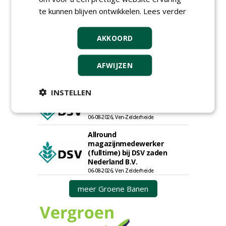
18-06-2026, Noord & regio Zuid
te kunnen blijven ontwikkelen.
Lees verder
Boomrooier / boomverzorger
ETW bij Weijtmans
04-05-2026
AKKOORD
Proefveldmedewerker/
Chauffeur
AFWIJZEN
landbouwmachines bij DSV
zaden Nederland B.V.
06-08-2026, Ven-Zelderheide
INSTELLEN
Kasmedewerker (fulltime) bij
DSV zaden Nederland B.V.
06-08-2026, Ven-Zelderheide
Allround
magazijnmedewerker
(fulltime) bij DSV zaden
Nederland B.V.
06-08-2026, Ven Zelderheide
meer Groene Banen