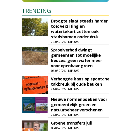
TRENDING
Droogte slaat steeds harder
toe: verzilting en
watertekort zetten ook
stadsbomen onder druk
22-07-2026 | NIEUWS
Sproeiverbod dwingt
gemeenten tot moeilijke
keuzes: geen water meer
voor openbaar groen
06-08-2026 | NIEUWS
Verhoogde kans op spontane
takbreuk bij oude beuken
21-07-2026 | NIEUWS
Nieuwe normenboeken voor
gemeentelijk groen en
natuurbeheer verschenen
27-07-2026 | NIEUWS
Groene transfers juli
09-07-2026 | NIEUWS