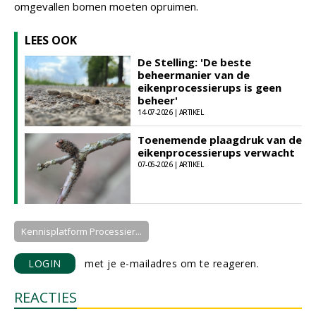
omgevallen bomen moeten opruimen.
LEES OOK
De Stelling: 'De beste
beheermanier van de
eikenprocessierups is geen
beheer'
14-07-2026 | ARTIKEL
Toenemende plaagdruk van de
eikenprocessierups verwacht
07-05-2026 | ARTIKEL
Kennisplatform Processier...
LOGIN
met je e-mailadres om te reageren.
REACTIES