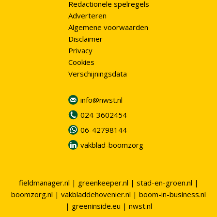
Redactionele spelregels
Adverteren
Algemene voorwaarden
Disclaimer
Privacy
Cookies
Verschijningsdata
info@nwst.nl
024-3602454
06-42798144
vakblad-boomzorg
fieldmanager.nl
|
greenkeeper.nl
|
stad-en-groen.nl
|
boomzorg.nl
|
vakbladdehovenier.nl
|
boom-in-business.nl
|
greeninside.eu
|
nwst.nl