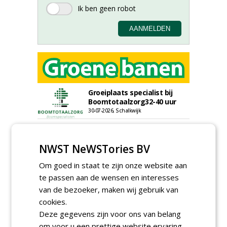
Groeiplaats specialist bij
Boomtotaalzorg32-40 uur
30-07-2026, Schalkwijk
Boominspecteur bij
Boomtotaalzorg24-40 uur
NWST NeWSTories BV
30-07-2026, Schalkwijk
Om goed in staat te zijn onze website aan
Projectleider (HBO - 40 uur)
bij Weijtmans
te passen aan de wensen en interesses
22-07-2026, Udenhout
van de bezoeker, maken wij gebruik van
Rayon- account manager
cookies.
Nederland; regio Noord &
Deze gegevens zijn voor ons van belang
regio Zuid
om voor u een prettige website ervaring