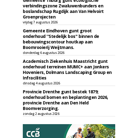
Gemeente Tilburg gunt ecologische
verbindingszone Zwaluwenbunders en
boslandschap Rugdijk aan Van Helvoirt
Groenprojecten
vrijdag 7 augustus 2026
Gemeente Eindhoven gunt groot
onderhoud ''Stedelijk bos'' binnen de
bebouwingscontour houtkap aan
Boomrooierij Weijtmans.
donderdag 6 augustus 2026
Academisch Ziekenhuis Maastricht gunt
onderhoud terreinen MUMC+ aan Jonkers
Hoveniers, Dolmans Landscaping Group en
Infracilities
dinsdag 4 augustus 2026
Provincie Drenthe gunt bestek 1879;
onderhoud bomen en beplantingen 2026,
provincie Drenthe aan Den Held
Boomverzorging.
zondag 2 augustus 2026