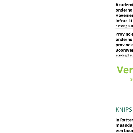
Academi
onderho
Hovenie
Infracilit
dinsdag 4 a
Provinci
onderho
provinci
Boomver
zondag 2 au
KNIPS
In Rotte
maandag
een boo