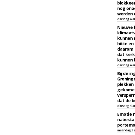
blokkeer
nog onb
worden d
dinsdag 4 a
Nieuwe 
klimaat
kunnen 
hitte en
daarom 
dat kerk
kunnen b
dinsdag 4 a
Bij de i
Groninge
plekken
gekomen
versperr
dat de b
dinsdag 4 a
Emotie 
nabesta
portem
maandag 3 