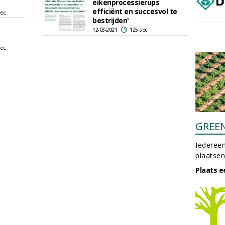
eikenprocessierups
efficiënt en succesvol te
sec
bestrijden'
12-03-2021
125 sec
sec
GREE
Iedereen
plaatsen
Plaats e