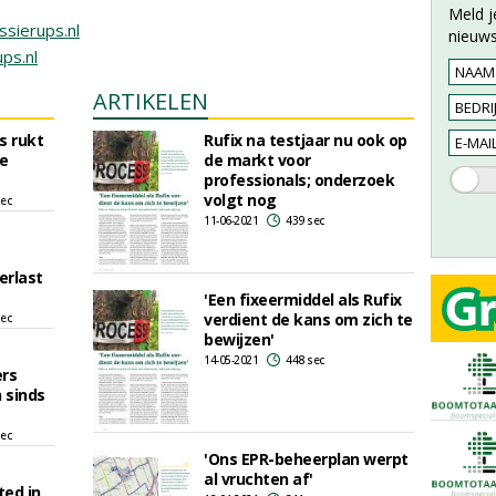
Meld j
sierups.nl
nieuws
ps.nl
ARTIKELEN
s rukt
Rufix na testjaar nu ook op
de
de markt voor
professionals; onderzoek
volgt nog
sec
11-06-2021
439 sec
erlast
'Een fixeermiddel als Rufix
verdient de kans om zich te
sec
bewijzen'
14-05-2021
448 sec
ers
 sinds
sec
'Ons EPR-beheerplan werpt
al vruchten af'
ted in