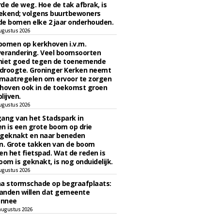
de de weg. Hoe de tak afbrak, is
ekend; volgens buurtbewoners
e bomen elke 2 jaar onderhouden.
ugustus 2026
bomen op kerkhoven i.v.m.
verandering. Veel boomsoorten
niet goed tegen de toenemende
 droogte. Groninger Kerken neemt
maatregelen om ervoor te zorgen
hoven ook in de toekomst groen
lijven.
ugustus 2026
ngang van het Stadspark in
n is een grote boom op drie
 geknakt en naar beneden
. Grote takken van de boom
en het fietspad. Wat de reden is
oom is geknakt, is nog onduidelijk.
ugustus 2026
na stormschade op begraafplaats:
anden willen dat gemeente
onnee
augustus 2026