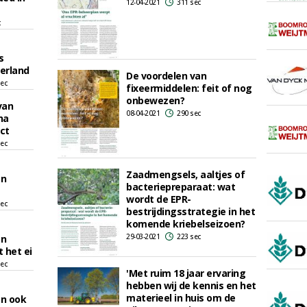
12-04-2021
311 sec
c
s
erland
De voordelen van
sec
fixeermiddelen: feit of nog
onbewezen?
van
08-04-2021
290 sec
na
ect
sec
Zaadmengsels, aaltjes of
en
bacteriepreparaat: wat
wordt de EPR-
sec
bestrijdingsstrategie in het
komende kriebelseizoen?
29-03-2021
223 sec
en
 het ei
sec
'Met ruim 18 jaar ervaring
hebben wij de kennis en het
materieel in huis om de
en ook