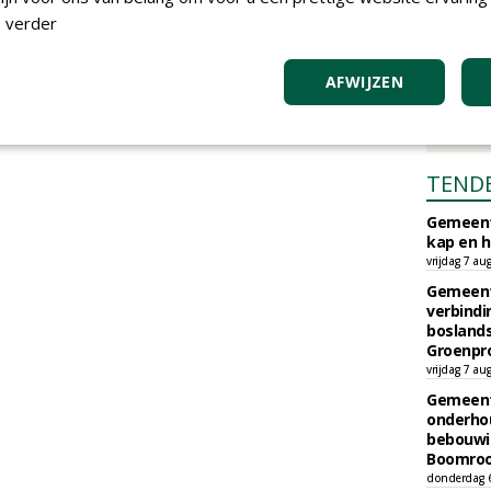
 verder
AFWIJZEN
TEND
Gemeent
kap en h
vrijdag 7 au
Gemeent
verbind
boslands
Groenpr
vrijdag 7 au
Gemeent
onderhou
bebouwi
Boomrooi
donderdag 