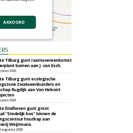
AKKOORD
ERS
e Tilburg gunt raamovereenkomst
erplant bomen aan J. van Esch.
gustus 2026
e Tilburg gunt ecologische
ingszone Zwaluwenbunders en
chap Rugdijk aan Van Helvoirt
ojecten
gustus 2026
e Eindhoven gunt groot
d ''Stedelijk bos'' binnen de
ngscontour houtkap aan
erij Weijtmans.
6 augustus 2026