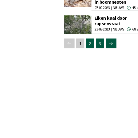
in boomnesten
07-09-2023 | NIEUWS
45 
Eiken kaal door
rupsenvraat
23-05-2023 | NIEUWS
68 
1
2
3