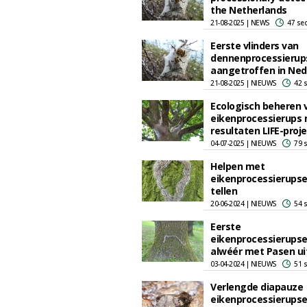
the Netherlands
21-08-2025 | NEWS
47 se
Eerste vlinders van
dennenprocessierup
aangetroffen in Ned
21-08-2025 | NIEUWS
42 
Ecologisch beheren 
eikenprocessierups 
resultaten LIFE-proj
04-07-2025 | NIEUWS
79 
Helpen met
eikenprocessierups
tellen
20-06-2024 | NIEUWS
54 
Eerste
eikenprocessierups
alwéér met Pasen uit
03-04-2024 | NIEUWS
51 
Verlengde diapauze
eikenprocessierups