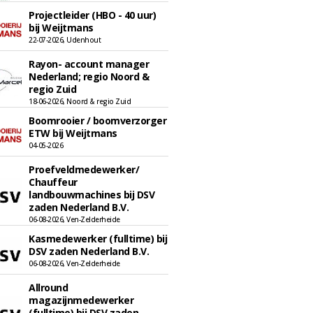
Projectleider (HBO - 40 uur)
bij Weijtmans
22-07-2026, Udenhout
Rayon- account manager
Nederland; regio Noord &
regio Zuid
18-06-2026, Noord & regio Zuid
Boomrooier / boomverzorger
ETW bij Weijtmans
04-05-2026
Proefveldmedewerker/
Chauffeur
landbouwmachines bij DSV
zaden Nederland B.V.
06-08-2026, Ven-Zelderheide
Kasmedewerker (fulltime) bij
DSV zaden Nederland B.V.
06-08-2026, Ven-Zelderheide
Allround
magazijnmedewerker
(fulltime) bij DSV zaden