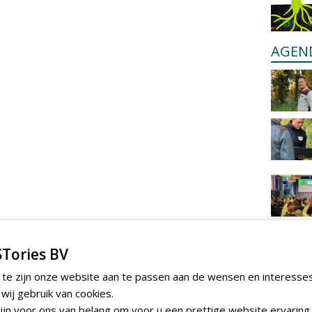
AGEN
Tories BV
 te zijn onze website aan te passen aan de wensen en interesse
ij gebruik van cookies.
jn voor ons van belang om voor u een prettige website ervaring 