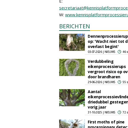
E:
secretariaat@kennisplatformproces
W:
www.kennisplatformprocessieru
BERICHTEN
Dennenprocessierup
op: 'Wacht niet tot 
overlast begint'
03-07-2026 | NIEUWS
46 
Verdubbeling
eikenprocessierups
vergroot risico op ov
door brandharen
29-06-2026 | NIEUWS
55 
Aantal
eikenprocessievlind
driedubbel gestegen
vorig jaar
31-10-2025 | NIEUWS
72 
First moths of pine
processionary detec