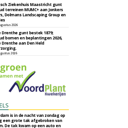
sch Ziekenhuis Maastricht gunt
ud terreinen MUMC+ aan Jonkers
rs, Dolmans Landscaping Group en
ies
ugustus 2026
e Drenthe gunt bestek 1879;
ud bomen en beplantingen 2026,
e Drenthe aan Den Held
zorging.
gustus 2026
ELS
rdam is in de nacht van zondag op
 een grote tak afgebroken van
m. De tak kwam op een auto en