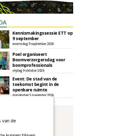
DA
Kennismakingssessie ETT op
9 september
woensdag 9 september 2026
Poel organiseert
Boomverzorgersdag voor
boomprofessionals
vrijdag 9 oktober 2026
Event: De stad van de
toekomst begint in de
openbare ruimte
donderdag 5 november 2026
s van de
te kunnen blijven