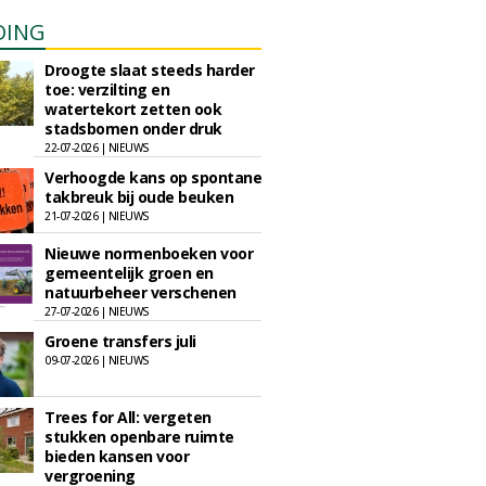
DING
Droogte slaat steeds harder
toe: verzilting en
watertekort zetten ook
stadsbomen onder druk
22-07-2026 | NIEUWS
Verhoogde kans op spontane
takbreuk bij oude beuken
21-07-2026 | NIEUWS
Nieuwe normenboeken voor
gemeentelijk groen en
natuurbeheer verschenen
27-07-2026 | NIEUWS
Groene transfers juli
09-07-2026 | NIEUWS
Trees for All: vergeten
stukken openbare ruimte
bieden kansen voor
vergroening