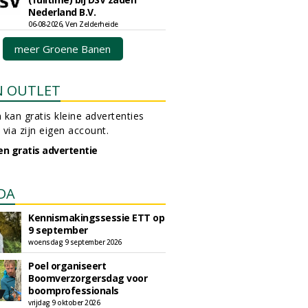
Nederland B.V.
06-08-2026, Ven Zelderheide
meer Groene Banen
N OUTLET
 kan gratis kleine advertenties
 via zijn eigen account.
en gratis advertentie
DA
Kennismakingssessie ETT op
9 september
woensdag 9 september 2026
Poel organiseert
Boomverzorgersdag voor
boomprofessionals
vrijdag 9 oktober 2026