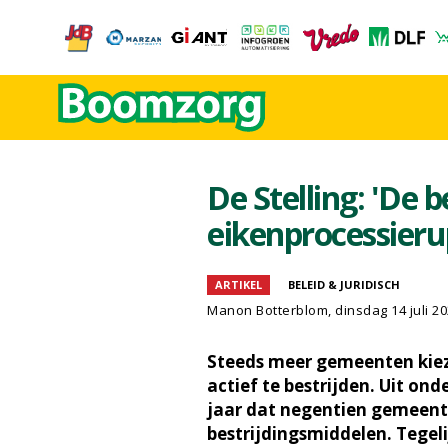
De Stelling: 'De
eikenprocessieru
ARTIKEL
BELEID & JURIDISCH
Manon Botterblom
, dinsdag 14 juli 2
Steeds meer gemeenten kiez
actief te bestrijden. Uit o
jaar dat negentien gemeente
bestrijdingsmiddelen. Tegelij