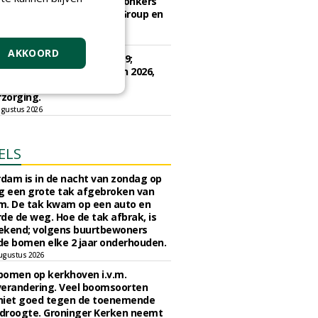
ud terreinen MUMC+ aan Jonkers
rs, Dolmans Landscaping Group en
ies
ugustus 2026
AKKOORD
e Drenthe gunt bestek 1879;
ud bomen en beplantingen 2026,
e Drenthe aan Den Held
zorging.
gustus 2026
ELS
rdam is in de nacht van zondag op
 een grote tak afgebroken van
m. De tak kwam op een auto en
de de weg. Hoe de tak afbrak, is
ekend; volgens buurtbewoners
e bomen elke 2 jaar onderhouden.
ugustus 2026
bomen op kerkhoven i.v.m.
verandering. Veel boomsoorten
niet goed tegen de toenemende
 droogte. Groninger Kerken neemt