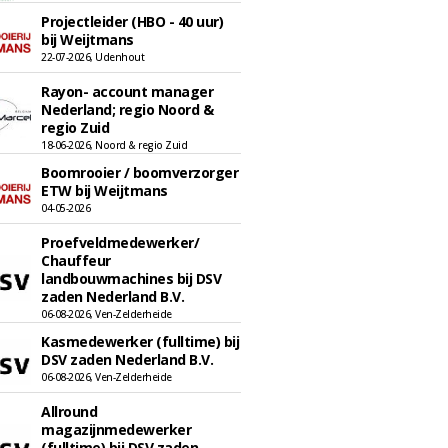
Projectleider (HBO - 40 uur)
bij Weijtmans
22-07-2026, Udenhout
Rayon- account manager
Nederland; regio Noord &
regio Zuid
18-06-2026, Noord & regio Zuid
Boomrooier / boomverzorger
ETW bij Weijtmans
04-05-2026
Proefveldmedewerker/
Chauffeur
landbouwmachines bij DSV
zaden Nederland B.V.
06-08-2026, Ven-Zelderheide
Kasmedewerker (fulltime) bij
DSV zaden Nederland B.V.
06-08-2026, Ven-Zelderheide
Allround
magazijnmedewerker
(fulltime) bij DSV zaden