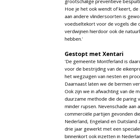
grootschalige preventieve bespuit
Hoe je het ook wendt of keert, d
aan andere vlindersoorten is gewoon
voedseltekort voor de vogels die 
verdwijnen hierdoor ook de natuur
hebben.'
Gestopt met Xentari
'De gemeente Montferland is daaro
voor de bestrijding van de eikenp
het wegzuigen van nesten en proce
Daarnaast laten we de bermen verru
Ook zijn we in afwachting van de m
duurzame methode die de paring v
minder rupsen. Nevenschade aan and
commerciële partijen gevonden die 
Nederland, Engeland en Duitsland z
drie jaar gewerkt met een speciale
binnenkort ook inzetten in Nederlan