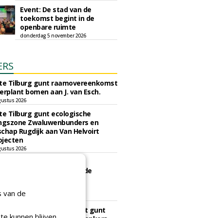
Event: De stad van de
toekomst begint in de
openbare ruimte
donderdag 5 november 2026
ERS
e Tilburg gunt raamovereenkomst
erplant bomen aan J. van Esch.
gustus 2026
e Tilburg gunt ecologische
ingszone Zwaluwenbunders en
chap Rugdijk aan Van Helvoirt
ojecten
gustus 2026
e Eindhoven gunt groot
d ''Stedelijk bos'' binnen de
ngscontour houtkap aan
erij Weijtmans.
s van de
6 augustus 2026
sch Ziekenhuis Maastricht gunt
te kunnen blijven