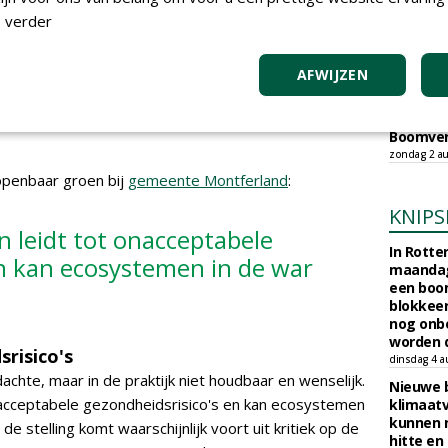
onderho
Hovenie
 verder
Infracilit
dinsdag 4 a
AFWIJZEN
Provinci
onderho
provinci
Boomver
zondag 2 au
openbaar groen bij
gemeente Montferland
:
KNIPS
ven leidt tot onacceptabele
In Rotte
en kan ecosystemen in de war
maandag
een boo
blokkeer
nog onb
worden d
risico's
dinsdag 4 a
dachte, maar in de praktijk niet houdbaar en wenselijk.
Nieuwe 
 onacceptabele gezondheidsrisico's en kan ecosystemen
klimaat
kunnen 
e stelling komt waarschijnlijk voort uit kritiek op de
hitte en