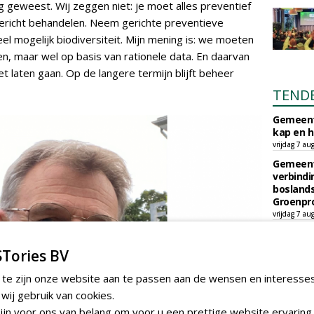
g geweest. Wij zeggen niet: je moet alles preventief
ericht behandelen. Neem gerichte preventieve
l mogelijk biodiversiteit. Mijn mening is: we moeten
n, maar wel op basis van rationele data. En daarvan
t laten gaan. Op de langere termijn blijft beheer
TEND
Gemeent
kap en h
vrijdag 7 au
Gemeent
verbind
boslands
Groenpr
vrijdag 7 au
Gemeent
onderhou
Tories BV
bebouwi
Boomrooi
 te zijn onze website aan te passen aan de wensen en interesse
donderdag 
ij gebruik van cookies.
Academi
jn voor ons van belang om voor u een prettige website ervaring 