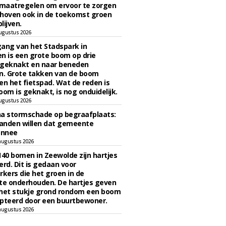
maatregelen om ervoor te zorgen
hoven ook in de toekomst groen
lijven.
ugustus 2026
ngang van het Stadspark in
n is een grote boom op drie
 geknakt en naar beneden
. Grote takken van de boom
en het fietspad. Wat de reden is
oom is geknakt, is nog onduidelijk.
ugustus 2026
na stormschade op begraafplaats:
anden willen dat gemeente
onnee
augustus 2026
140 bomen in Zeewolde zijn hartjes
erd. Dit is gedaan voor
ers die het groen in de
e onderhouden. De hartjes geven
 het stukje grond rondom een boom
pteerd door een buurtbewoner.
augustus 2026