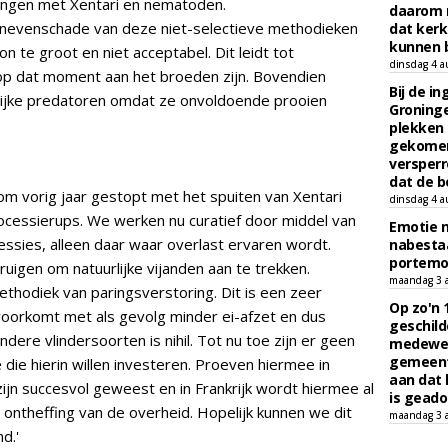
ingen met Xentari en nematoden.
daarom 
e nevenschade van deze niet-selectieve methodieken
dat kerk
kunnen b
 te groot en niet acceptabel. Dit leidt tot
dinsdag 4 a
op dat moment aan het broeden zijn. Bovendien
Bij de i
lijke predatoren omdat ze onvoldoende prooien
Groninge
plekken
gekomen
versperr
dat de b
m vorig jaar gestopt met het spuiten van Xentari
dinsdag 4 a
rocessierups. We werken nu curatief door middel van
Emotie 
ssies, alleen daar waar overlast ervaren wordt.
nabesta
portem
igen om natuurlijke vijanden aan te trekken.
maandag 3 
ethodiek van paringsverstoring. Dit is een zeer
Op zo'n 
oorkomt met als gevolg minder ei-afzet en dus
geschild
ere vlindersoorten is nihil. Tot nu toe zijn er geen
medewerk
gemeent
die hierin willen investeren. Proeven hiermee in
aan dat
ijn succesvol geweest en in Frankrijk wordt hiermee al
is geado
 ontheffing van de overheid. Hopelijk kunnen we dit
maandag 3 
d.'