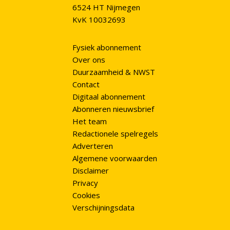
6524 HT Nijmegen
KvK 10032693
Fysiek abonnement
Over ons
Duurzaamheid & NWST
Contact
Digitaal abonnement
Abonneren nieuwsbrief
Het team
Redactionele spelregels
Adverteren
Algemene voorwaarden
Disclaimer
Privacy
Cookies
Verschijningsdata