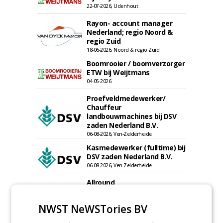
22-07-2026, Udenhout
Rayon- account manager
Nederland; regio Noord &
regio Zuid
18-06-2026, Noord & regio Zuid
Boomrooier / boomverzorger
ETW bij Weijtmans
04-05-2026
Proefveldmedewerker/
Chauffeur
landbouwmachines bij DSV
zaden Nederland B.V.
06-08-2026, Ven-Zelderheide
Kasmedewerker (fulltime) bij
DSV zaden Nederland B.V.
06-08-2026, Ven-Zelderheide
Allround
magazijnmedewerker
(fulltime) bij DSV zaden
NWST NeWSTories BV
Nederland B.V.
06-08-2026, Ven Zelderheide