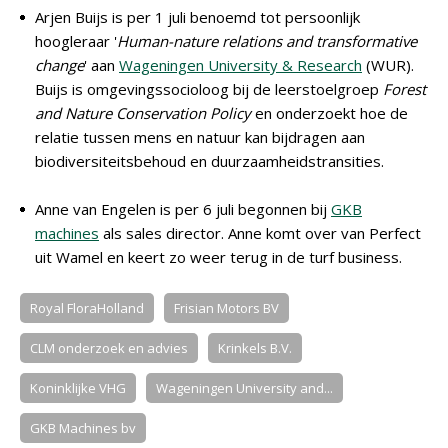
Arjen Buijs is per 1 juli benoemd tot persoonlijk
hoogleraar '
Human-nature relations and transformative
change
' aan
Wageningen University & Research
(WUR).
Buijs is omgevingssocioloog bij de leerstoelgroep
Forest
and Nature Conservation Policy
en onderzoekt hoe de
relatie tussen mens en natuur kan bijdragen aan
biodiversiteitsbehoud en duurzaamheidstransities.
Anne van Engelen is per 6 juli begonnen bij
GKB
machines
als sales director. Anne komt over van Perfect
uit Wamel en keert zo weer terug in de turf business.
Royal FloraHolland
Frisian Motors BV
CLM onderzoek en advies
Krinkels B.V.
Koninklijke VHG
Wageningen University and...
GKB Machines bv