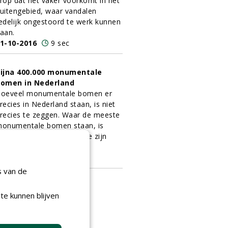
rop dat het vaker voorkomt in het
uitengebied, waar vandalen
edelijk ongestoord te werk kunnen
aan.
1-10-2016
9 sec
ijna 400.000 monumentale
omen in Nederland
oeveel monumentale bomen er
recies in Nederland staan, is niet
recies te zeggen. Waar de meeste
onumentale bomen staan, is
nmiddels wel bekend en ze zijn
envoudig te vinden.
1-10-2016
7 sec
s van de
te kunnen blijven