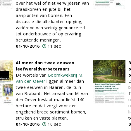
over het wel of niet verwijderen van
draadkorven en jute bij het
aanplanten van bomen. Een
discussie die alle kanten op ging,
variërend van weinig genuanceerd
tot onderbouwde of op ervaring
berustende meningen.
01-10-2016
11 sec
Al meer dan twee eeuwen
B
leefwereldverbeteraars
o
De wortels van
Boomkwekerij M.
o
van den Oever
liggen al meer dan
D
twee eeuwen in Haaren, de 'tuin
b
van Brabant'. Het areaal van M. van
T
den Oever beslaat maar liefst 140
u
hectare en dat zorgt voor een
u
ongekend breed sortiment bomen,
l
struiken en vaste planten.
t
01-10-2016
10 sec
0