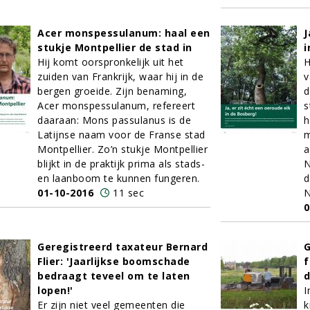
Acer monspessulanum: haal een
J
stukje Montpellier de stad in
i
Hij komt oorspronkelijk uit het
H
zuiden van Frankrijk, waar hij in de
v
bergen groeide. Zijn benaming,
d
Acer monspessulanum, refereert
s
daaraan: Mons passulanus is de
h
Latijnse naam voor de Franse stad
m
Montpellier. Zo’n stukje Montpellier
a
blijkt in de praktijk prima als stads-
N
en laanboom te kunnen fungeren.
d
01-10-2016
11 sec
N
0
Geregistreerd taxateur Bernard
G
Flier: 'Jaarlijkse boomschade
f
bedraagt teveel om te laten
d
lopen!'
I
Er zijn niet veel gemeenten die
k