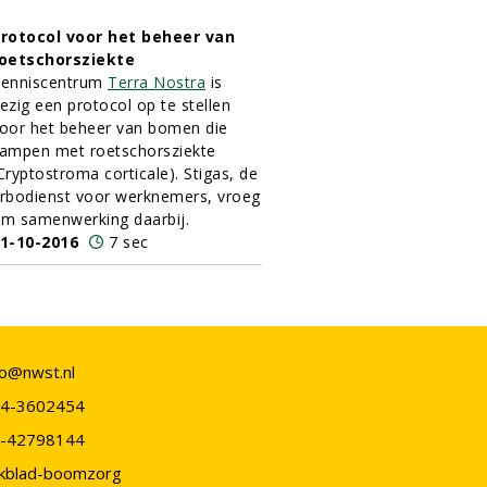
rotocol voor het beheer van
oetschorsziekte
enniscentrum
Terra Nostra
is
ezig een protocol op te stellen
oor het beheer van bomen die
ampen met roetschorsziekte
Cryptostroma corticale). Stigas, de
rbodienst voor werknemers, vroeg
m samenwerking daarbij.
1-10-2016
7 sec
fo@nwst.nl
4-3602454
-42798144
kblad-boomzorg