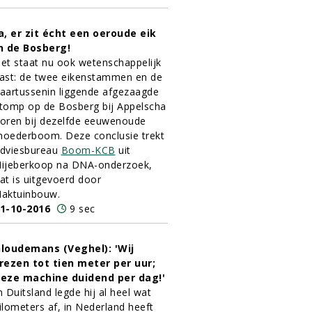
a, er zit écht een oeroude eik
n de Bosberg!
et staat nu ook wetenschappelijk
ast: de twee eikenstammen en de
aartussenin liggende afgezaagde
tomp op de Bosberg bij Appelscha
oren bij dezelfde eeuwenoude
oederboom. Deze conclusie trekt
dviesbureau
Boom-KCB
uit
ijeberkoop na DNA-onderzoek,
at is uitgevoerd door
aktuinbouw.
1-10-2016
9 sec
loudemans (Veghel): 'Wij
rezen tot tien meter per uur;
eze machine duidend per dag!'
n Duitsland legde hij al heel wat
ilometers af, in Nederland heeft