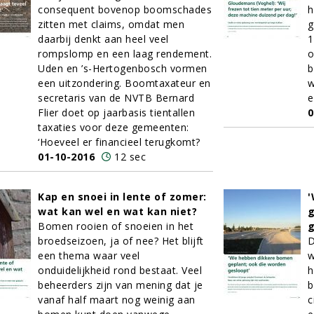
consequent bovenop boomschades
h
zitten met claims, omdat men
g
daarbij denkt aan heel veel
1
rompslomp en een laag rendement.
o
Uden en ’s-Hertogenbosch vormen
b
een uitzondering. Boomtaxateur en
w
secretaris van de NVTB Bernard
e
Flier doet op jaarbasis tientallen
0
taxaties voor deze gemeenten:
‘Hoeveel er financieel terugkomt?
01-10-2016
12 sec
Kap en snoei in lente of zomer:
'
wat kan wel en wat kan niet?
g
Bomen rooien of snoeien in het
g
broedseizoen, ja of nee? Het blijft
D
een thema waar veel
w
onduidelijkheid rond bestaat. Veel
h
beheerders zijn van mening dat je
b
vanaf half maart nog weinig aan
c