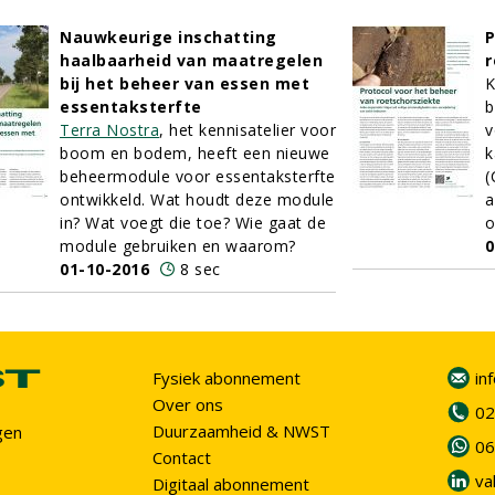
Nauwkeurige inschatting
P
haalbaarheid van maatregelen
r
bij het beheer van essen met
K
essentaksterfte
b
Terra Nostra
, het kennisatelier voor
v
boom en bodem, heeft een nieuwe
k
beheermodule voor essentaksterfte
(
ontwikkeld. Wat houdt deze module
a
in? Wat voegt die toe? Wie gaat de
o
module gebruiken en waarom?
0
01-10-2016
8 sec
Fysiek abonnement
in
Over ons
02
Duurzaamheid & NWST
gen
06
Contact
va
Digitaal abonnement