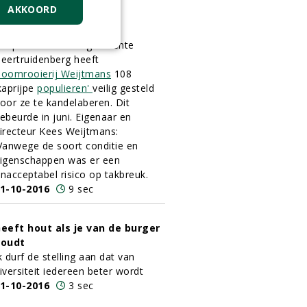
AKKOORD
eilig gesteld door te
andelaberen
n opdracht van de gemeente
eertruidenberg heeft
oomrooierij Weijtmans
108
kaprijpe
populieren'
veilig gesteld
oor ze te kandelaberen. Dit
ebeurde in juni. Eigenaar en
irecteur Kees Weijtmans:
Vanwege de soort conditie en
igenschappen was er een
nacceptabel risico op takbreuk.
1-10-2016
9 sec
eeft hout als je van de burger
houdt
k durf de stelling aan dat van
iversiteit iedereen beter wordt
1-10-2016
3 sec