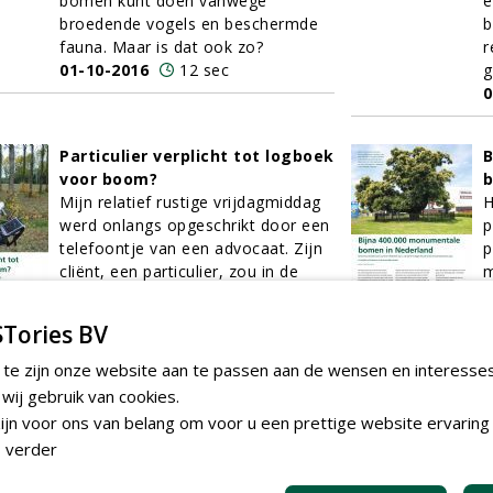
bomen kunt doen vanwege
e
broedende vogels en beschermde
b
fauna. Maar is dat ook zo?
r
01-10-2016
12 sec
g
0
Particulier verplicht tot logboek
B
voor boom?
b
Mijn relatief rustige vrijdagmiddag
H
werd onlangs opgeschrikt door een
p
telefoontje van een advocaat. Zijn
p
cliënt, een particulier, zou in de
m
problemen kunnen komen door
i
‘mijn’ Richtlijn
e
Tories BV
boomveiligheidsregistratie. Ik
0
schrok; dat was toch niet onze
 te zijn onze website aan te passen aan de wensen en interesse
bedoeling geweest? Daarop volgde
ij gebruik van cookies.
al snel de vraag: ‘Geldt de richtlijn
jn voor ons van belang om voor u een prettige website ervaring 
inderdaad ook voor particulieren?’
 verder
01-10-2016
11 sec