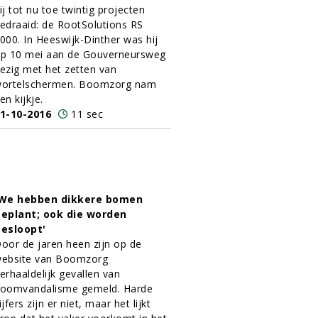
ij tot nu toe twintig projecten
edraaid: de RootSolutions RS
000. In Heeswijk-Dinther was hij
p 10 mei aan de Gouverneursweg
ezig met het zetten van
ortelschermen. Boomzorg nam
en kijkje.
1-10-2016
11 sec
We hebben dikkere bomen
eplant; ook die worden
esloopt'
oor de jaren heen zijn op de
ebsite van Boomzorg
erhaaldelijk gevallen van
oomvandalisme gemeld. Harde
ijfers zijn er niet, maar het lijkt