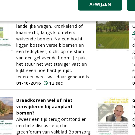
AFWIJZEN
De onstuimige band tussen
V
bomen en verkeer
k
Het genot van een rit over
I
landelijke wegen. Kronkelend of
G
kaarsrecht, langs kilometers
B
wuivende bomen. Na een bocht
'
liggen bossen verse bloemen en
d
een teddybeer, dicht op de stam
g
van een gehavende boom. Je pakt
d
het stuur net wat steviger vast en
'
kijkt even hoe hard je rijdt.
e
Iedereen weet wat daar gebeurd is.
o
01-10-2016
12 sec
0
Draadkorven wel of niet
G
verwijderen bij aanplant
bomen?
I
Alweer een tijd terug ontstond er
d
een hele discussie op het
0
greenforum van vakblad Boomzorg