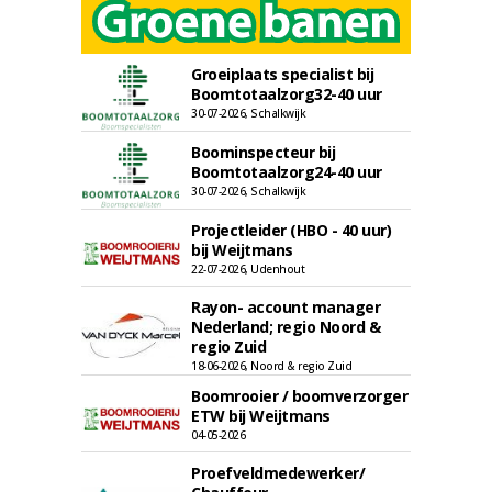
Groeiplaats specialist bij
Boomtotaalzorg32-40 uur
30-07-2026, Schalkwijk
Boominspecteur bij
Boomtotaalzorg24-40 uur
30-07-2026, Schalkwijk
Projectleider (HBO - 40 uur)
bij Weijtmans
22-07-2026, Udenhout
Rayon- account manager
Nederland; regio Noord &
regio Zuid
18-06-2026, Noord & regio Zuid
Boomrooier / boomverzorger
ETW bij Weijtmans
04-05-2026
Proefveldmedewerker/