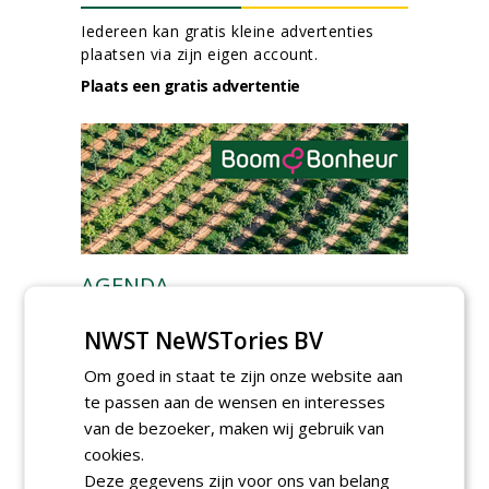
Iedereen kan gratis kleine advertenties
plaatsen via zijn eigen account.
Plaats een gratis advertentie
AGENDA
Kennismakingssessie ETT op
NWST NeWSTories BV
9 september
woensdag 9 september 2026
Om goed in staat te zijn onze website aan
Poel organiseert
te passen aan de wensen en interesses
Boomverzorgersdag voor
van de bezoeker, maken wij gebruik van
boomprofessionals
cookies.
vrijdag 9 oktober 2026
Deze gegevens zijn voor ons van belang
Event: De stad van de