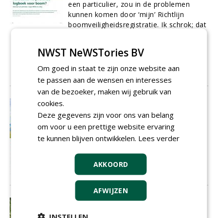
een particulier, zou in de problemen
kunnen komen door ‘mijn’ Richtlijn
boomveiligheidsregistratie. Ik schrok; dat
was toch niet onze bedoeling geweest?
Daarop volgde al snel de vraag: ‘Geldt de
NWST NeWSTories BV
richtlijn inderdaad ook voor
particulieren?’
Om goed in staat te zijn onze website aan
01-10-2016
11 sec
te passen aan de wensen en interesses
van de bezoeker, maken wij gebruik van
cookies.
Bijna 400.000 monumentale bomen in
Nederland
Deze gegevens zijn voor ons van belang
Hoeveel monumentale bomen er precies
om voor u een prettige website ervaring
in Nederland staan, is niet precies te
te kunnen blijven ontwikkelen.
Lees verder
zeggen. Waar de meeste monumentale
bomen staan, is inmiddels wel bekend en
AKKOORD
ze zijn eenvoudig te vinden.
01-10-2016
7 sec
AFWIJZEN
De onstuimige band tussen bomen
en verkeer
INSTELLEN