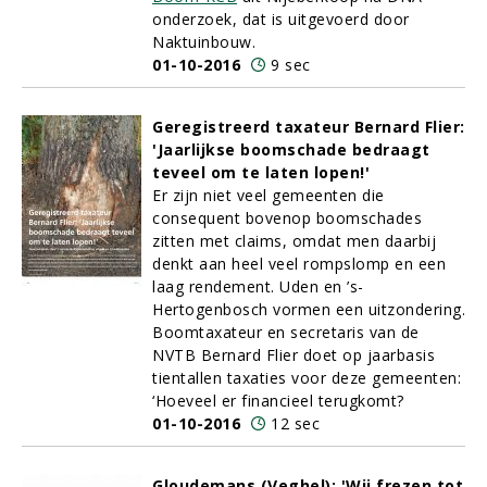
onderzoek, dat is uitgevoerd door
Naktuinbouw.
01-10-2016
9 sec
Geregistreerd taxateur Bernard Flier:
'Jaarlijkse boomschade bedraagt
teveel om te laten lopen!'
Er zijn niet veel gemeenten die
consequent bovenop boomschades
zitten met claims, omdat men daarbij
denkt aan heel veel rompslomp en een
laag rendement. Uden en ’s-
Hertogenbosch vormen een uitzondering.
Boomtaxateur en secretaris van de
NVTB Bernard Flier doet op jaarbasis
tientallen taxaties voor deze gemeenten:
‘Hoeveel er financieel terugkomt?
01-10-2016
12 sec
Gloudemans (Veghel): 'Wij frezen tot