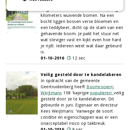
Het genot van een rit over landelijke
wegen. Kronkelend of kaarsrecht, langs
kilometers wuivende bomen. Na een
bocht liggen bossen verse bloemen en
een teddybeer, dicht op de stam van een
gehavende boom. Je pakt het stuur net
wat steviger vast en kijkt even hoe hard
je rijdt. Iedereen weet wat daar gebeurd
is.
01-10-2016
12 sec
Veilig gesteld door te kandelaberen
In opdracht van de gemeente
Geertruidenberg heeft
Boomrooierij
Weijtmans
108 'kaprijpe
populieren'
veilig
gesteld door ze te kandelaberen. Dit
gebeurde in juni. Eigenaar en directeur
Kees Weijtmans: 'Vanwege de soort
conditie en eigenschappen was er een
onacceptabel risico op takbreuk.
01-10-2016
9 sec