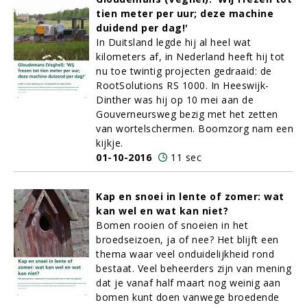
tien meter per uur; deze machine
duidend per dag!'
In Duitsland legde hij al heel wat
kilometers af, in Nederland heeft hij tot
nu toe twintig projecten gedraaid: de
RootSolutions RS 1000. In Heeswijk-
Dinther was hij op 10 mei aan de
Gouverneursweg bezig met het zetten
van wortelschermen. Boomzorg nam een
kijkje.
01-10-2016
11 sec
Kap en snoei in lente of zomer: wat
kan wel en wat kan niet?
Bomen rooien of snoeien in het
broedseizoen, ja of nee? Het blijft een
thema waar veel onduidelijkheid rond
bestaat. Veel beheerders zijn van mening
dat je vanaf half maart nog weinig aan
bomen kunt doen vanwege broedende