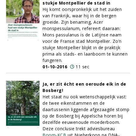
stukje Montpellier de stad in
Hij komt oorspronkelijk uit het zuiden
van Frankrijk, waar hij in de bergen
groeide. Zijn benaming, Acer
monspessulanum, refereert daaraan:
Mons passulanus is de Latijnse naam
voor de Franse stad Montpellier. Zo’n
stukje Montpellier blijkt in de praktijk
prima als stads- en laanboom te kunnen
fungeren.
01-10-2016
11 sec
Ja, er zit écht een oeroude eik in de
Bosberg!
Het staat nu ook wetenschappelijk vast:
de twee eikenstammen en de
daartussenin liggende afgezaagde stomp
op de Bosberg bij Appelscha horen bij
dezelfde eeuwenoude moederboom.
Deze conclusie trekt adviesbureau
Boom-KCB
uit Nijeberkoop na DNA-