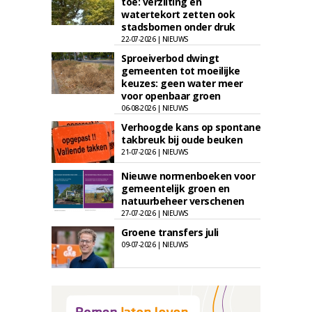
toe: verzilting en
watertekort zetten ook
stadsbomen onder druk
22-07-2026 | NIEUWS
Sproeiverbod dwingt
gemeenten tot moeilijke
keuzes: geen water meer
voor openbaar groen
06-08-2026 | NIEUWS
Verhoogde kans op spontane
takbreuk bij oude beuken
21-07-2026 | NIEUWS
Nieuwe normenboeken voor
gemeentelijk groen en
natuurbeheer verschenen
27-07-2026 | NIEUWS
Groene transfers juli
09-07-2026 | NIEUWS