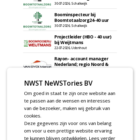
30-07-2026, Schalkwijk
Boominspecteur bij
Boomtotaalzorg24-40 uur
30-07-2026, Schalkwijk
Projectleider (HBO - 40 uur)
bij Weijtmans
22-07-2026, Udenhout
Rayon- account manager
Nederland; regio Noord &
regio Zuid
18-06-2026, Noord & regio Zuid
NWST NeWSTories BV
Boomrooier / boomverzorger
ETW bij Weijtmans
Om goed in staat te zijn onze website aan
04-05-2026
te passen aan de wensen en interesses
Proefveldmedewerker/
van de bezoeker, maken wij gebruik van
Chauffeur
cookies.
landbouwmachines bij DSV
zaden Nederland B.V.
Deze gegevens zijn voor ons van belang
06-08-2026, Ven-Zelderheide
om voor u een prettige website ervaring
Kasmedewerker (fulltime) bij
te kunnen blijven ontwikkelen.
Lees verder