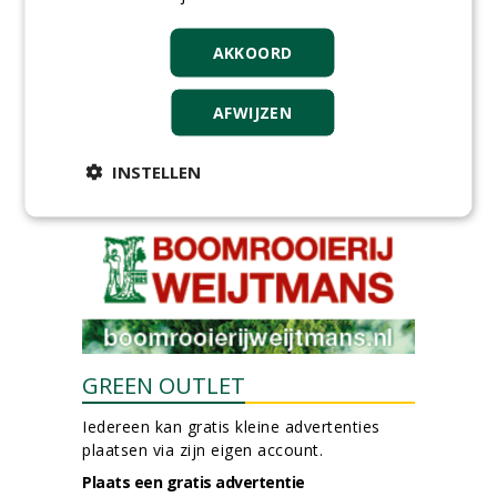
DSV zaden Nederland B.V.
06-08-2026, Ven-Zelderheide
AKKOORD
Allround
magazijnmedewerker
(fulltime) bij DSV zaden
AFWIJZEN
Nederland B.V.
06-08-2026, Ven Zelderheide
INSTELLEN
meer Groene Banen
GREEN OUTLET
Iedereen kan gratis kleine advertenties
plaatsen via zijn eigen account.
Plaats een gratis advertentie