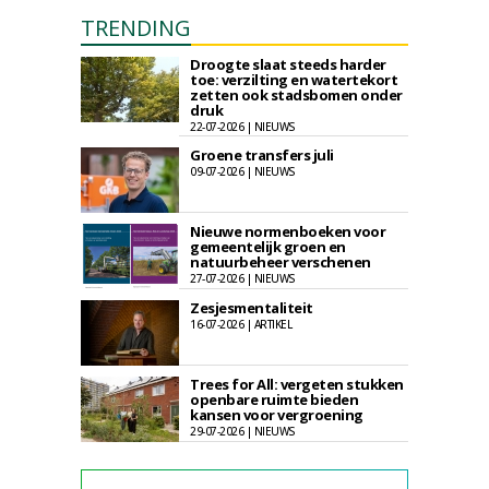
TRENDING
Droogte slaat steeds harder
toe: verzilting en watertekort
zetten ook stadsbomen onder
druk
22-07-2026 | NIEUWS
Groene transfers juli
09-07-2026 | NIEUWS
Nieuwe normenboeken voor
gemeentelijk groen en
natuurbeheer verschenen
27-07-2026 | NIEUWS
Zesjesmentaliteit
16-07-2026 | ARTIKEL
Trees for All: vergeten stukken
openbare ruimte bieden
kansen voor vergroening
29-07-2026 | NIEUWS