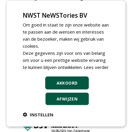
30-07-2026, Schalkwijk
NWST NeWSTories BV
Projectleider (HBO - 40 uur) bij
Weijtmans
22-07-2026, Udenhout
Om goed in staat te zijn onze website aan
te passen aan de wensen en interesses
Rayon- account manager
van de bezoeker, maken wij gebruik van
Nederland; regio Noord & regio
Zuid
cookies.
18-06-2026, Noord & regio Zuid
Deze gegevens zijn voor ons van belang
Boomrooier / boomverzorger
om voor u een prettige website ervaring
ETW bij Weijtmans
04-05-2026
te kunnen blijven ontwikkelen.
Lees verder
Proefveldmedewerker/
Chauffeur landbouwmachines
AKKOORD
bij DSV zaden Nederland B.V.
06-08-2026, Ven-Zelderheide
Kasmedewerker (fulltime) bij
AFWIJZEN
DSV zaden Nederland B.V.
06-08-2026, Ven-Zelderheide
INSTELLEN
Allround magazijnmedewerker
(fulltime) bij DSV zaden
Nederland B.V.
06-08-2026, Ven Zelderheide