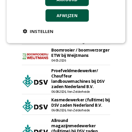
Projectleider (HBO - 40 uur)
bij Weijtmans
AFWIJZEN
22-07-2026, Udenhout
Rayon- account manager
INSTELLEN
Nederland; regio Noord &
regio Zuid
18-06-2026, Noord & regio Zuid
Boomrooier / boomverzorger
ETW bij Weijtmans
04-05-2026
Proefveldmedewerker/
Chauffeur
landbouwmachines bij DSV
zaden Nederland B.V.
06-08-2026, Ven-Zelderheide
Kasmedewerker (fulltime) bij
DSV zaden Nederland B.V.
06-08-2026, Ven-Zelderheide
Allround
magazijnmedewerker
(fulltime) bij DSV zaden