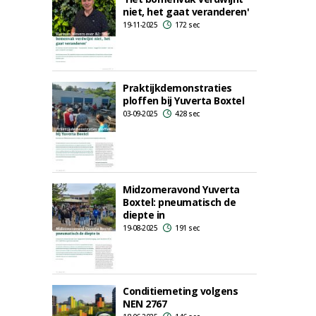
niet, het gaat veranderen'
19-11-2025
172 sec
Praktijkdemonstraties
ploffen bij Yuverta Boxtel
03-09-2025
428 sec
Midzomeravond Yuverta
Boxtel: pneumatisch de
diepte in
19-08-2025
191 sec
Conditiemeting volgens
NEN 2767