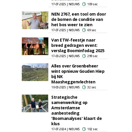
17-07-2025 | NIEUWS
109 sec
NEN 2767, een tool om door
de bomen de conditie van
het bos weer te zien
17-07-2025 | NIEUWS
69 sec
Van ETW-feestje naar
breed gedragen event:
verslag Boominfodag 2025
17-03-2025 | NIEUWS
299 sec
Alles over Groenbeheer
wint opnieuw Gouden Hiep
bij NK
Maasheggenvlechten
10-03-2025 | NIEUWS
32 sec
Strategische
samenwerking op
Amsterdamse
aanbesteding
'Boomanalyses' klaart de
klus
17-07-2024 | NIEUWS
102 sec