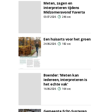
Meten, zagen en
interpreteren tijdens
Midzomeravond Yuverta
03-07-2026
246 sec
Een huisarts voor het groen
24-06-2026
182 sec
Boender: 'Meten kan
iedereen, interpreteren is
het echte vak'
16-06-2026
164 sec
Gemeente Echt-Susteren