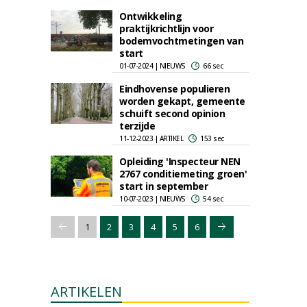
Ontwikkeling
praktijkrichtlijn voor
bodemvochtmetingen van
start
01-07-2024 | NIEUWS
66 sec
Eindhovense populieren
worden gekapt, gemeente
schuift second opinion
terzijde
11-12-2023 | ARTIKEL
153 sec
Opleiding 'Inspecteur NEN
2767 conditiemeting groen'
start in september
10-07-2023 | NIEUWS
54 sec
1
2
3
4
5
6
ARTIKELEN