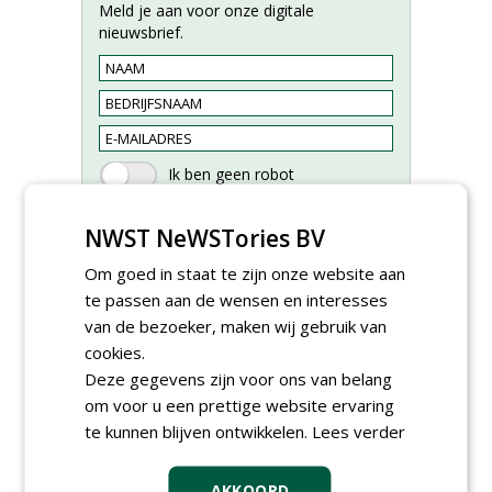
Meld je aan voor onze digitale
nieuwsbrief.
NWST NeWSTories BV
Om goed in staat te zijn onze website aan
te passen aan de wensen en interesses
van de bezoeker, maken wij gebruik van
cookies.
Groeiplaats specialist bij
Boomtotaalzorg32-40 uur
Deze gegevens zijn voor ons van belang
30-07-2026, Schalkwijk
om voor u een prettige website ervaring
te kunnen blijven ontwikkelen.
Lees verder
Boominspecteur bij
Boomtotaalzorg24-40 uur
30-07-2026, Schalkwijk
AKKOORD