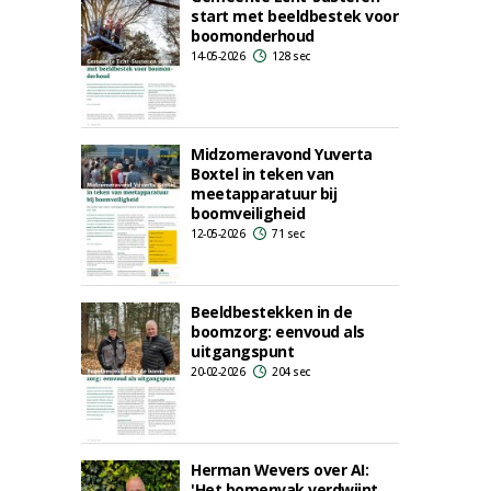
start met beeldbestek voor
boomonderhoud
14-05-2026
128 sec
Midzomeravond Yuverta
Boxtel in teken van
meetapparatuur bij
boomveiligheid
12-05-2026
71 sec
Beeldbestekken in de
boomzorg: eenvoud als
uitgangspunt
20-02-2026
204 sec
Herman Wevers over AI:
'Het bomenvak verdwijnt