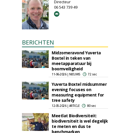
Directeur
06 543 739 49
BERICHTEN
Midzomeravond Yuverta
Boxtel in teken van
meetapparatuur bij
boomveiligheid
11-06-2026 | NIEUWS
72 sec
Yuverta Boxtel midsummer
evening focuses on
measuring equipment for
tree safety
12-05-2026 | ARTICLE
80 sec
Meetlat Biodiversiteit:
biodiversiteit is wel degelijk
te meten en dus te
benchmarken