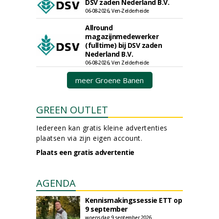
DSV zaden Nederland B.V.
06-08-2026, Ven-Zelderheide
Allround
magazijnmedewerker
(fulltime) bij DSV zaden
Nederland B.V.
06-08-2026, Ven Zelderheide
meer Groene Banen
GREEN OUTLET
Iedereen kan gratis kleine advertenties
plaatsen via zijn eigen account.
Plaats een gratis advertentie
AGENDA
Kennismakingssessie ETT op
9 september
woensdag 9 september 2026