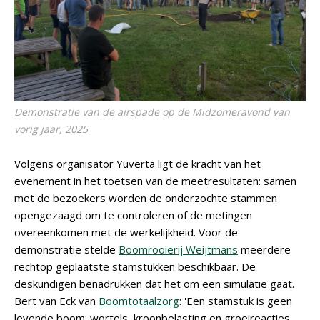
Demonstratie van de airspade op de Midzomeravond van
vorig jaar, 2025
Volgens organisator Yuverta ligt de kracht van het
evenement in het toetsen van de meetresultaten: samen
met de bezoekers worden de onderzochte stammen
opengezaagd om te controleren of de metingen
overeenkomen met de werkelijkheid. Voor de
demonstratie stelde
Boomrooierij Weijtmans
meerdere
rechtop geplaatste stamstukken beschikbaar. De
deskundigen benadrukken dat het om een simulatie gaat.
Bert van Eck van
Boomtotaalzorg
: 'Een stamstuk is geen
levende boom; wortels, kroonbelasting en groeireacties