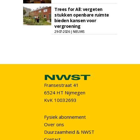
Trees for All: vergeten
stukken openbare ruimte
bieden kansen voor
vergroening
29-07-2026 | NIEUWS
Fransestraat 41
6524 HT Nijmegen
KvK 10032693
Fysiek abonnement
Over ons
Duurzaamheid & NWST
Contact