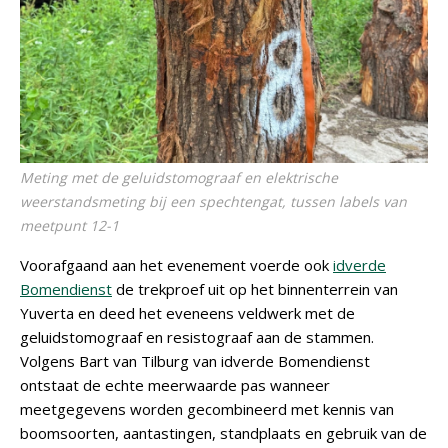
Meting met de geluidstomograaf en elektrische
weerstandsmeting bij een spechtengat, tussen labels van
meetpunt 12-1
Voorafgaand aan het evenement voerde ook
idverde
Bomendienst
de trekproef uit op het binnenterrein van
Yuverta en deed het eveneens veldwerk met de
geluidstomograaf en resistograaf aan de stammen.
Volgens Bart van Tilburg van idverde Bomendienst
ontstaat de echte meerwaarde pas wanneer
meetgegevens worden gecombineerd met kennis van
boomsoorten, aantastingen, standplaats en gebruik van de