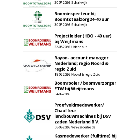
30-07-2026, Schalkwijk
Boominspecteur bij
Boomtotaalzorg24-40 uur
30-07-2026, Schalkwijk
Projectleider (HBO - 40 uur)
bij Weijtmans
22-07-2026, Udenhout
Rayon- account manager
Nederland; regio Noord &
regio Zuid
18-06-2026, Noord & regio Zuid
Boomrooier / boomverzorger
ETW bij Weijtmans
04-05-2026
Proefveldmedewerker/
Chauffeur
landbouwmachines bij DSV
zaden Nederland B.V.
06-08-2026, Ven-Zelderheide
Kasmedewerker (fulltime) bij