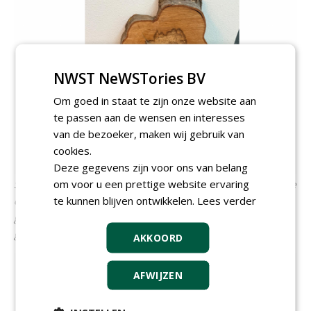
NWST NeWSTories BV
Om goed in staat te zijn onze website aan
te passen aan de wensen en interesses
van de bezoeker, maken wij gebruik van
cookies.
Deze gegevens zijn voor ons van belang
om voor u een prettige website ervaring
Stamschijf die idverde Bomendienst heeft opgevraagd bij de
te kunnen blijven ontwikkelen.
Lees verder
opdrachtgever met de meetresultaten van
geluidstomografie ter lering en visualisatie van de
geconstateerde aantasting
AKKOORD
AFWIJZEN