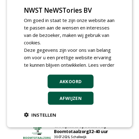
NWST NeWSTories BV
Om goed in staat te zijn onze website aan
te passen aan de wensen en interesses
Meld je aan voor onze digitale
nieuwsbrief.
van de bezoeker, maken wij gebruik van
cookies.
Deze gegevens zijn voor ons van belang
om voor u een prettige website ervaring
te kunnen blijven ontwikkelen.
Lees verder
AKKOORD
AFWIJZEN
INSTELLEN
Groeiplaats specialist bij
Boomtotaalzorg32-40 uur
30-07-2026, Schalkwijk