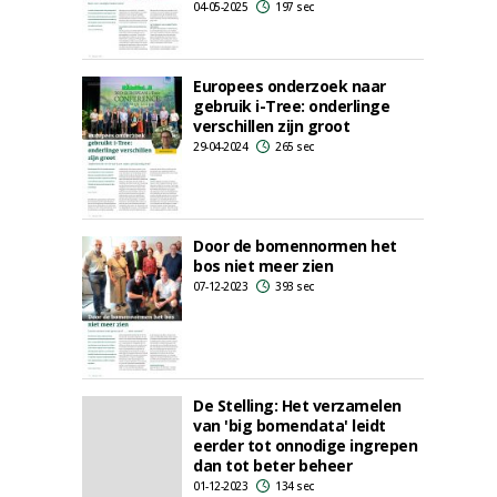
04-05-2025
197 sec
Europees onderzoek naar
gebruik i-Tree: onderlinge
verschillen zijn groot
29-04-2024
265 sec
Door de bomennormen het
bos niet meer zien
07-12-2023
393 sec
De Stelling: Het verzamelen
van 'big bomendata' leidt
eerder tot onnodige ingrepen
dan tot beter beheer
01-12-2023
134 sec