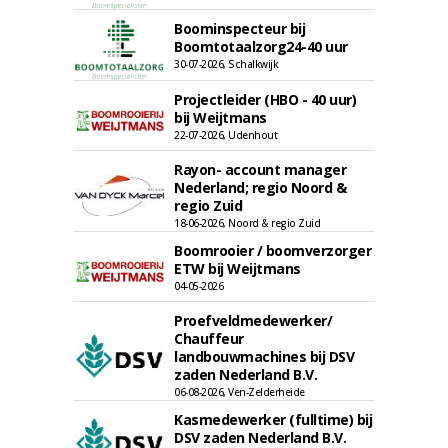
Boominspecteur bij
Boomtotaalzorg24-40 uur
30-07-2026, Schalkwijk
Projectleider (HBO - 40 uur)
bij Weijtmans
22-07-2026, Udenhout
Rayon- account manager
Nederland; regio Noord &
regio Zuid
18-06-2026, Noord & regio Zuid
Boomrooier / boomverzorger
ETW bij Weijtmans
04-05-2026
Proefveldmedewerker/
Chauffeur
landbouwmachines bij DSV
zaden Nederland B.V.
06-08-2026, Ven-Zelderheide
Kasmedewerker (fulltime) bij
DSV zaden Nederland B.V.