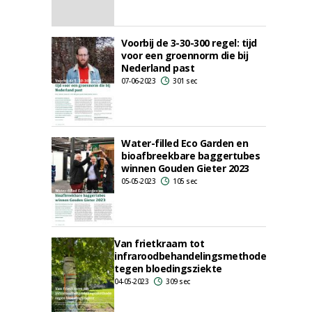
Voorbij de 3-30-300 regel: tijd
voor een groennorm die bij
Nederland past
07-06-2023
301 sec
Water-filled Eco Garden en
bioafbreekbare baggertubes
winnen Gouden Gieter 2023
05-05-2023
105 sec
Van frietkraam tot
infraroodbehandelingsmethode
tegen bloedingsziekte
04-05-2023
309 sec