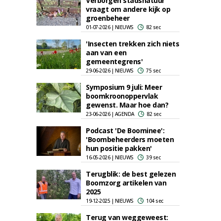
Verborgen stadsnatuur
vraagt om andere kijk op
groenbeheer
01-07-2026 | NIEUWS
82 sec
'Insecten trekken zich niets
aan van een
gemeentegrens'
29-06-2026 | NIEUWS
75 sec
Symposium 9 juli: Meer
boomkroonoppervlak
gewenst. Maar hoe dan?
23-06-2026 | AGENDA
82 sec
Podcast 'De Boominee':
'Boombeheerders moeten
hun positie pakken'
16-05-2026 | NIEUWS
39 sec
Terugblik: de best gelezen
Boomzorg artikelen van
2025
19-12-2025 | NIEUWS
104 sec
Terug van weggeweest: