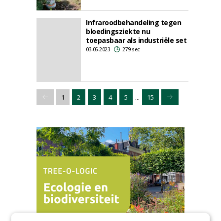
Infraroodbehandeling tegen
bloedingsziekte nu
toepasbaar als industriële set
03-05-2023
279 sec
...
1
2
3
4
5
15