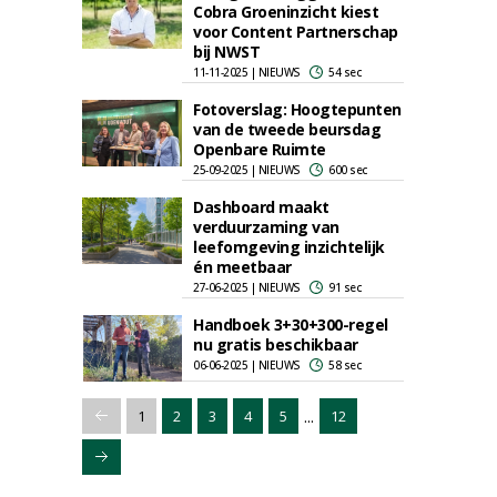
Cobra Groeninzicht kiest
voor Content Partnerschap
bij NWST
11-11-2025 | NIEUWS
54 sec
Fotoverslag: Hoogtepunten
van de tweede beursdag
Openbare Ruimte
25-09-2025 | NIEUWS
600 sec
Dashboard maakt
verduurzaming van
leefomgeving inzichtelijk
én meetbaar
27-06-2025 | NIEUWS
91 sec
Handboek 3+30+300-regel
nu gratis beschikbaar
06-06-2025 | NIEUWS
58 sec
...
1
2
3
4
5
12