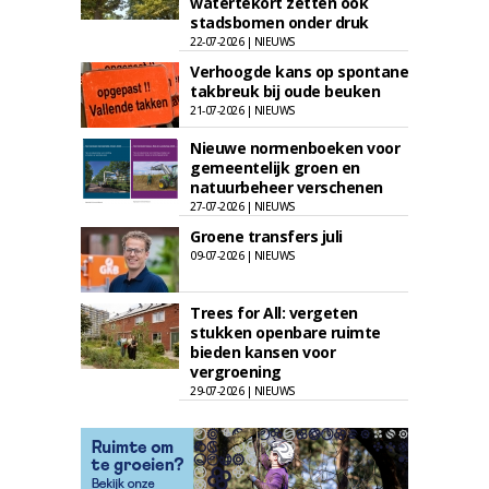
watertekort zetten ook
stadsbomen onder druk
22-07-2026 | NIEUWS
Verhoogde kans op spontane
takbreuk bij oude beuken
21-07-2026 | NIEUWS
Nieuwe normenboeken voor
gemeentelijk groen en
natuurbeheer verschenen
27-07-2026 | NIEUWS
Groene transfers juli
09-07-2026 | NIEUWS
Trees for All: vergeten
stukken openbare ruimte
bieden kansen voor
vergroening
29-07-2026 | NIEUWS