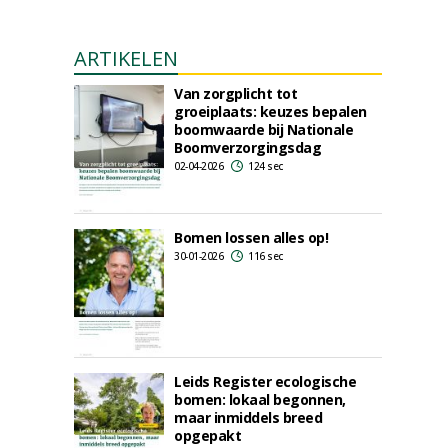
ARTIKELEN
Van zorgplicht tot
groeiplaats: keuzes bepalen
boomwaarde bij Nationale
Boomverzorgingsdag
02-04-2026
124 sec
Bomen lossen alles op!
30-01-2026
116 sec
Leids Register ecologische
bomen: lokaal begonnen,
maar inmiddels breed
opgepakt