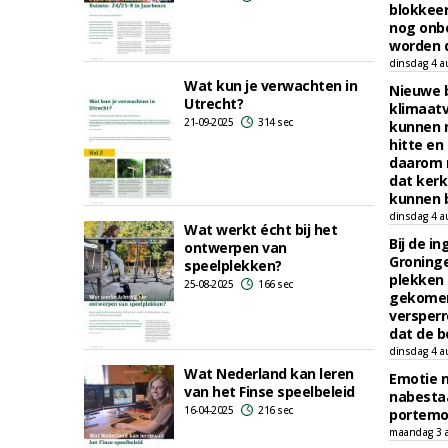
blokkeer
nog onb
worden d
dinsdag 4 a
Wat kun je verwachten in
Nieuwe 
Utrecht?
klimaat
21-09-2025
314 sec
kunnen 
hitte en
daarom 
dat kerk
kunnen b
dinsdag 4 a
Wat werkt écht bij het
Bij de i
ontwerpen van
Groninge
speelplekken?
plekken
25-08-2025
166 sec
gekomen
versperr
dat de b
dinsdag 4 a
Wat Nederland kan leren
Emotie 
van het Finse speelbeleid
nabesta
16-04-2025
216 sec
portem
maandag 3 