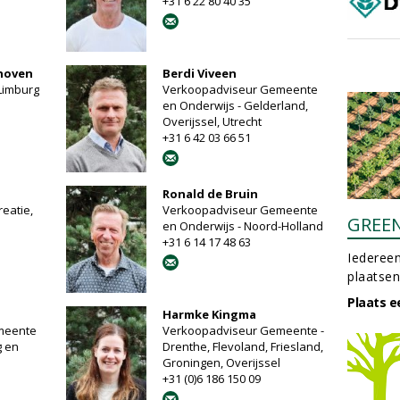
+31 6 22 80 40 35
rhoven
Berdi Viveen
Limburg
Verkoopadviseur Gemeente
en Onderwijs - Gelderland,
Overijssel, Utrecht
+31 6 42 03 66 51
Ronald de Bruin
eatie,
Verkoopadviseur Gemeente
GREE
en Onderwijs - Noord-Holland
+31 6 14 17 48 63
Iedereen
plaatsen
Plaats e
Harmke Kingma
meente
Verkoopadviseur Gemeente -
g en
Drenthe, Flevoland, Friesland,
Groningen, Overijssel
+31 (0)6 186 150 09