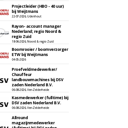
Projectleider (HBO - 40 uur)
bij Weijtmans
22-07-2026, Udenhout
Rayon- account manager
Nederland; regio Noord &
regio Zuid
18-06-2026, Noord & regio Zuid
Boomrooier / boomverzorger
ETW bij Weijtmans
04-05-2026
Proefveldmedewerker/
Chauffeur
landbouwmachines bij DSV
zaden Nederland B.V.
06-08-2026, Ven-Zelderheide
Kasmedewerker (fulltime) bij
DSV zaden Nederland B.V.
06-08-2026, Ven-Zelderheide
Allround
magazijnmedewerker
(fulltime) bij DSV zaden