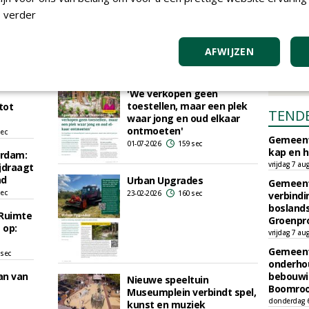
meer in Urban Upgrades
sec
 verder
07-08-2026
110 sec
zicht
rd in
AFWIJZEN
sec
Speelplek als wijkmotor:
'We verkopen geen
toestellen, maar een plek
tot
TEND
waar jong en oud elkaar
ontmoeten'
sec
Gemeent
01-07-2026
159 sec
kap en h
rdam:
vrijdag 7 au
jdraagt
ad
Urban Upgrades
Gemeent
sec
23-02-2026
160 sec
verbind
boslands
Ruimte
Groenpr
 op:
vrijdag 7 au
Gemeent
 sec
onderhou
aan van
bebouwi
Nieuwe speeltuin
Boomrooi
Museumplein verbindt spel,
donderdag 
kunst en muziek