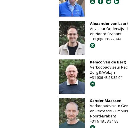
Alexander van Laa
Adviseur Onderwijs - 
en Noord-Brabant
+31 (0)6 385 72 141
Remco van de Berg
Verkoopadviseur Recr
Zorg & Welzijn
+31 (0)6 43 58 32 04
Sander Maassen
Verkoopadviseur Ge
en Recreatie - Limbur
Noord-Brabant
+31 6 48 58 34 88