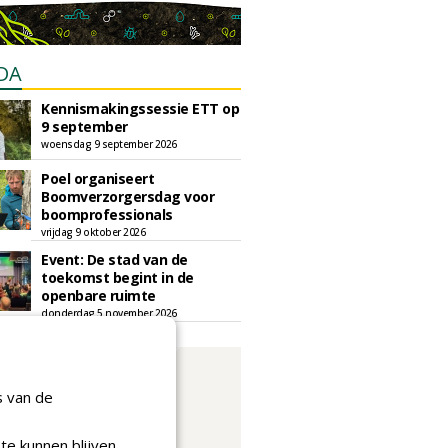
DA
Kennismakingssessie ETT op
9 september
woensdag 9 september 2026
Poel organiseert
Boomverzorgersdag voor
boomprofessionals
vrijdag 9 oktober 2026
Event: De stad van de
toekomst begint in de
openbare ruimte
donderdag 5 november 2026
s van de
te kunnen blijven