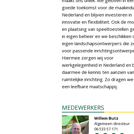
maakt ons uniek. We geloven in ee
goede toekomst voor de maakindus
Nederland en blijven investeren in
innovatie en flexibiliteit. Ook de m
en plaatsing van speeltoestellen g
in eigen beheer en we beschikken 
eigen landschapsontwerpers die z
voor passende inrichtingsontwerp
Hiermee zorgen wij voor
werkgelegenheid in Nederland en 
daarmee de kennis ten aanzien va
ruimtelijke inrichting. Zo dragen we
een leefbare maatschappij.
MEDEWERKERS
Willem Butz
Algemeen directeur
06 533 57 171