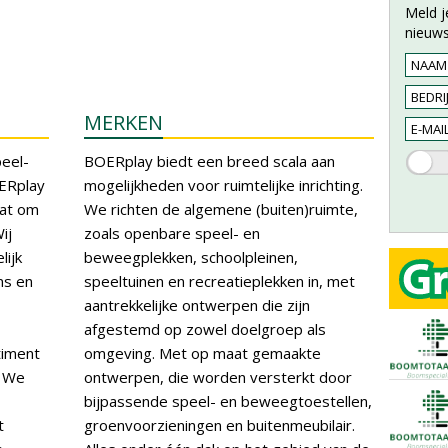
Meld j
nieuws
MERKEN
eel-
BOERplay biedt een breed scala aan
ERplay
mogelijkheden voor ruimtelijke inrichting.
aat om
We richten de algemene (buiten)ruimte,
ij
zoals openbare speel- en
lijk
beweegplekken, schoolpleinen,
ns en
speeltuinen en recreatieplekken in, met
aantrekkelijke ontwerpen die zijn
afgestemd op zowel doelgroep als
timent
omgeving. Met op maat gemaakte
. We
ontwerpen, die worden versterkt door
bijpassende speel- en beweegtoestellen,
t
groenvoorzieningen en buitenmeubilair.