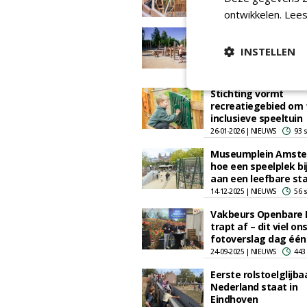
16-06-2026 | NIEUWS
77 
ontwikkelen.
Lees
Waterspeeltuin met 
op tijgers gerealisee
INSTELLEN
Eindhoven Zoo
27-03-2026 | NIEUWS
48 
Stichting vormt
recreatiegebied om 
inclusieve speeltuin
26-01-2026 | NIEUWS
93 
Museumplein Amste
hoe een speelplek bi
aan een leefbare st
14-12-2025 | NIEUWS
56 
Vakbeurs Openbare 
trapt af – dit viel ons
fotoverslag dag één
24-09-2025 | NIEUWS
443
Eerste rolstoelglijb
Nederland staat in
Eindhoven