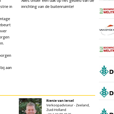
n
Alles onder één dak op het gebied van de
trie in
inrichting van de buitenruimte!
ontage
ebeurt
over
orgen
en.
borgen
n
 bij aan
Rienie van Iersel
Verkoopadviseur - Zeeland,
Zuid-Holland