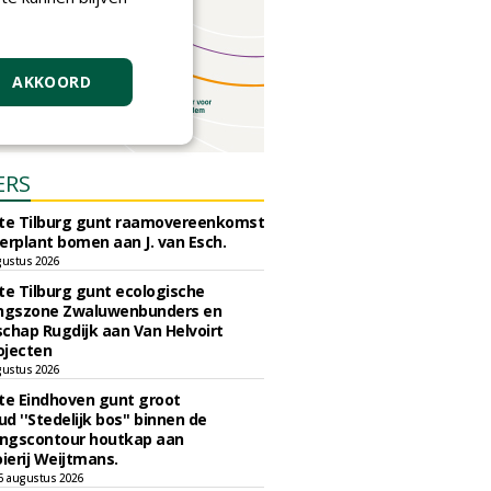
AKKOORD
ERS
e Tilburg gunt raamovereenkomst
erplant bomen aan J. van Esch.
gustus 2026
e Tilburg gunt ecologische
ingszone Zwaluwenbunders en
chap Rugdijk aan Van Helvoirt
ojecten
gustus 2026
e Eindhoven gunt groot
d ''Stedelijk bos'' binnen de
ngscontour houtkap aan
erij Weijtmans.
6 augustus 2026