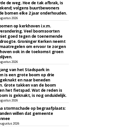
de de weg. Hoe de tak afbrak, is
ekend; volgens buurtbewoners
e bomen elke 2 jaar onderhouden.
ugustus 2026
bomen op kerkhoven i.v.m.
verandering. Veel boomsoorten
niet goed tegen de toenemende
 droogte. Groninger Kerken neemt
maatregelen om ervoor te zorgen
hoven ook in de toekomst groen
lijven.
ugustus 2026
ngang van het Stadspark in
n is een grote boom op drie
 geknakt en naar beneden
. Grote takken van de boom
en het fietspad. Wat de reden is
oom is geknakt, is nog onduidelijk.
ugustus 2026
na stormschade op begraafplaats:
anden willen dat gemeente
onnee
augustus 2026