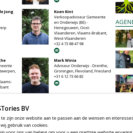
de Jong
Koen Kint
Verkoopadviseur Gemeente
AGEN
en Onderwijs (BE) -
werp
Henegouwen, Oost-
Vlaanderen, Vlaams-Brabant,
West-Vlaanderen
+32 4 73 88 47 98
ghe
Mark Winia
meente
Adviseur Onderwijs - Drenthe,
ntwerpen,
Groningen, Flevoland, Friesland
+31 6 12 73 66 82
laams-
abant
Tories BV
ARTIKELEN
 te zijn onze website aan te passen aan de wensen en interesse
ij gebruik van cookies.
Een boom die blijft,
lpark
kinderen die klauteren en
jn voor ons van belang om voor u een prettige website ervaring 