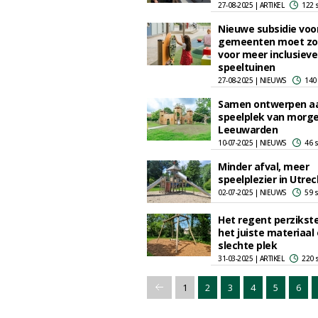
27-08-2025 | ARTIKEL
122 
Nieuwe subsidie voo
gemeenten moet zo
voor meer inclusieve
speeltuinen
27-08-2025 | NIEUWS
140
Samen ontwerpen a
speelplek van morge
Leeuwarden
10-07-2025 | NIEUWS
46 
Minder afval, meer
speelplezier in Utrec
02-07-2025 | NIEUWS
59 
Het regent perzikst
het juiste materiaal
slechte plek
31-03-2025 | ARTIKEL
220 
1
2
3
4
5
6