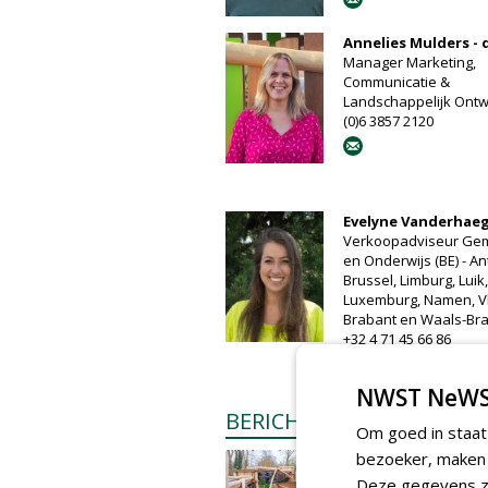
Annelies Mulders - 
Manager Marketing,
Communicatie &
Landschappelijk Ont
(0)6 3857 2120
Evelyne Vanderhae
Verkoopadviseur Ge
en Onderwijs (BE) - A
Brussel, Limburg, Luik,
Luxemburg, Namen, V
Brabant en Waals-Br
+32 4 71 45 66 86
NWST NeWS
BERICHTEN
Om goed in staat
bezoeker, maken w
Nieuw klauterpad in
Amsterdamse Vonde
Deze gegevens zi