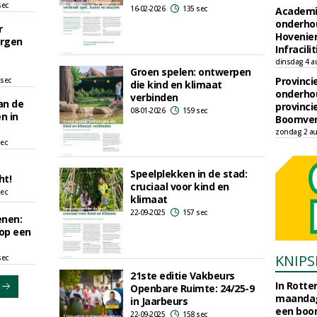
sec
16-02-2026
135 sec
Academi
onderho
r
Hovenie
rgen
Infracilit
dinsdag 4 a
Groen spelen: ontwerpen
Provinci
 sec
die kind en klimaat
onderho
verbinden
an de
provinci
08-01-2026
159 sec
n in
Boomver
zondag 2 au
sec
Speelplekken in de stad:
ht!
cruciaal voor kind en
sec
klimaat
22-09-2025
157 sec
enen:
 op een
KNIPS
sec
21ste editie Vakbeurs
In Rotte
Openbare Ruimte: 24/25-9
maandag
in Jaarbeurs
een boo
22-09-2025
158 sec