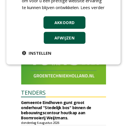
om voor u een prettige website ervaring
openbare ruimte
te kunnen blijven ontwikkelen.
Lees verder
donderdag 5 november 2026
AKKOORD
AFWIJZEN
INSTELLEN
TENDERS
Gemeente Eindhoven gunt groot
onderhoud ''Stedelijk bos'' binnen de
bebouwingscontour houtkap aan
Boomrooierij Weijtmans.
donderdag 6 augustus 2026