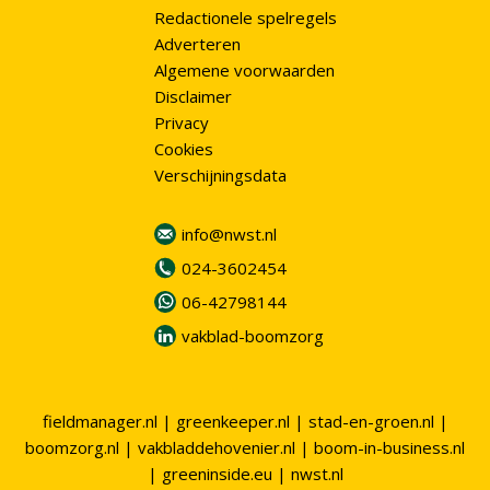
Redactionele spelregels
Adverteren
Algemene voorwaarden
Disclaimer
Privacy
Cookies
Verschijningsdata
info@nwst.nl
024-3602454
06-42798144
vakblad-boomzorg
fieldmanager.nl
|
greenkeeper.nl
|
stad-en-groen.nl
|
boomzorg.nl
|
vakbladdehovenier.nl
|
boom-in-business.nl
|
greeninside.eu
|
nwst.nl