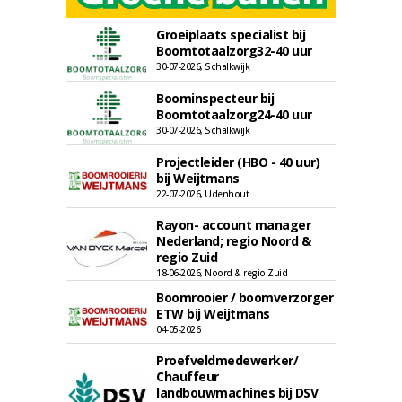
Groeiplaats specialist bij
Boomtotaalzorg32-40 uur
30-07-2026, Schalkwijk
Boominspecteur bij
Boomtotaalzorg24-40 uur
30-07-2026, Schalkwijk
Projectleider (HBO - 40 uur)
bij Weijtmans
22-07-2026, Udenhout
Rayon- account manager
Nederland; regio Noord &
regio Zuid
18-06-2026, Noord & regio Zuid
Boomrooier / boomverzorger
ETW bij Weijtmans
04-05-2026
Proefveldmedewerker/
Chauffeur
landbouwmachines bij DSV