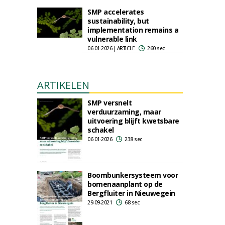
SMP accelerates
sustainability, but
implementation remains a
vulnerable link
06-01-2026 | ARTICLE
260 sec
ARTIKELEN
SMP versnelt
verduurzaming, maar
uitvoering blijft kwetsbare
schakel
06-01-2026
238 sec
Boombunkersysteem voor
bomenaanplant op de
Bergfluiter in Nieuwegein
29-09-2021
68 sec