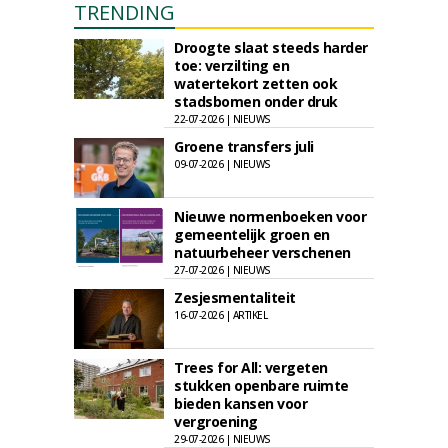
TRENDING
Droogte slaat steeds harder
toe: verzilting en
watertekort zetten ook
stadsbomen onder druk
22-07-2026 | NIEUWS
Groene transfers juli
09-07-2026 | NIEUWS
Nieuwe normenboeken voor
gemeentelijk groen en
natuurbeheer verschenen
27-07-2026 | NIEUWS
Zesjesmentaliteit
16-07-2026 | ARTIKEL
Trees for All: vergeten
stukken openbare ruimte
bieden kansen voor
vergroening
29-07-2026 | NIEUWS