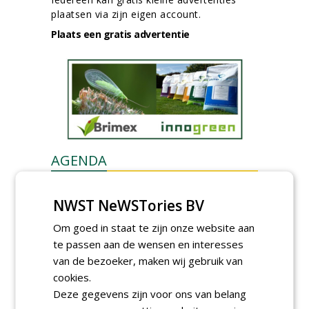
plaatsen via zijn eigen account.
Plaats een gratis advertentie
AGENDA
Kennismakingssessie ETT op
9 september
NWST NeWSTories BV
woensdag 9 september 2026
Om goed in staat te zijn onze website aan
Poel organiseert
te passen aan de wensen en interesses
Boomverzorgersdag voor
boomprofessionals
van de bezoeker, maken wij gebruik van
vrijdag 9 oktober 2026
cookies.
Event: De stad van de
Deze gegevens zijn voor ons van belang
toekomst begint in de