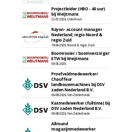
Projectleider (HBO - 40 uur)
bij Weijtmans
22-07-2026, Udenhout
Rayon- account manager
Nederland; regio Noord &
regio Zuid
18-06-2026, Noord & regio Zuid
Boomrooier / boomverzorger
ETW bij Weijtmans
04-05-2026
Proefveldmedewerker/
Chauffeur
landbouwmachines bij DSV
zaden Nederland B.V.
06-08-2026, Ven-Zelderheide
Kasmedewerker (fulltime) bij
DSV zaden Nederland B.V.
06-08-2026, Ven-Zelderheide
Allround
magazijnmedewerker