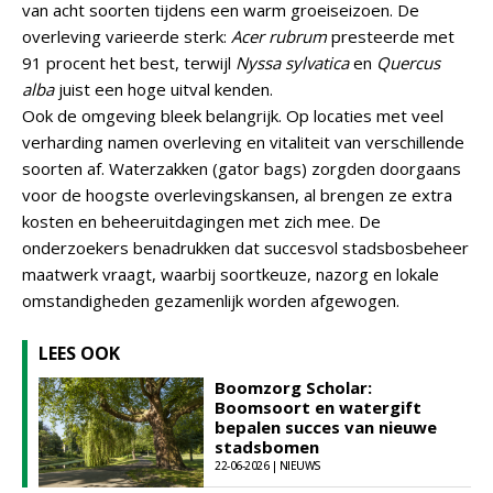
van acht soorten tijdens een warm groeiseizoen. De
overleving varieerde sterk:
Acer rubrum
presteerde met
91 procent het best, terwijl
Nyssa sylvatica
en
Quercus
alba
juist een hoge uitval kenden.
Ook de omgeving bleek belangrijk. Op locaties met veel
verharding namen overleving en vitaliteit van verschillende
soorten af. Waterzakken (gator bags) zorgden doorgaans
voor de hoogste overlevingskansen, al brengen ze extra
kosten en beheeruitdagingen met zich mee. De
onderzoekers benadrukken dat succesvol stadsbosbeheer
maatwerk vraagt, waarbij soortkeuze, nazorg en lokale
omstandigheden gezamenlijk worden afgewogen.
LEES OOK
Boomzorg Scholar:
Boomsoort en watergift
bepalen succes van nieuwe
stadsbomen
22-06-2026 | NIEUWS