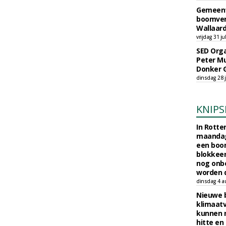
Gemeent
boomver
Wallaard
vrijdag 31 ju
SED Orga
Peter Mu
Donker 
dinsdag 28 j
KNIPS
In Rotte
maandag
een boo
blokkeer
nog onb
worden d
dinsdag 4 a
Nieuwe 
klimaat
kunnen 
hitte en