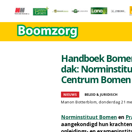
Handboek Bomen 
dak: Norminstit
Centrum Bomen 
NIEUWS
BELEID & JURIDISCH
Manon Botterblom
, donderdag 21 me
Norminstituut Bomen
en
Pr
aangekondigd hun krachten 
opleidings- en exameninstit