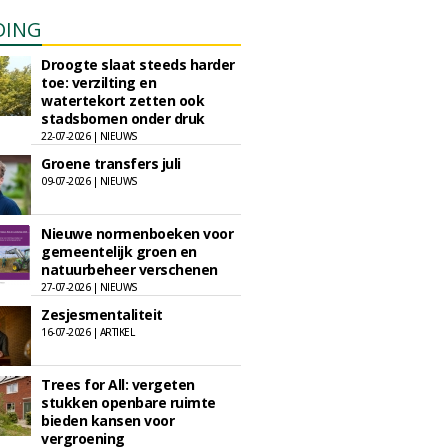
DING
Droogte slaat steeds harder
toe: verzilting en
watertekort zetten ook
stadsbomen onder druk
22-07-2026 | NIEUWS
Groene transfers juli
09-07-2026 | NIEUWS
Nieuwe normenboeken voor
gemeentelijk groen en
natuurbeheer verschenen
27-07-2026 | NIEUWS
Zesjesmentaliteit
16-07-2026 | ARTIKEL
Trees for All: vergeten
stukken openbare ruimte
bieden kansen voor
vergroening