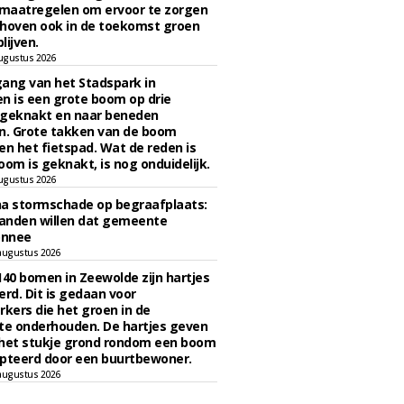
maatregelen om ervoor te zorgen
hoven ook in de toekomst groen
lijven.
ugustus 2026
ngang van het Stadspark in
n is een grote boom op drie
 geknakt en naar beneden
. Grote takken van de boom
en het fietspad. Wat de reden is
oom is geknakt, is nog onduidelijk.
ugustus 2026
na stormschade op begraafplaats:
anden willen dat gemeente
onnee
augustus 2026
140 bomen in Zeewolde zijn hartjes
erd. Dit is gedaan voor
ers die het groen in de
e onderhouden. De hartjes geven
 het stukje grond rondom een boom
pteerd door een buurtbewoner.
augustus 2026