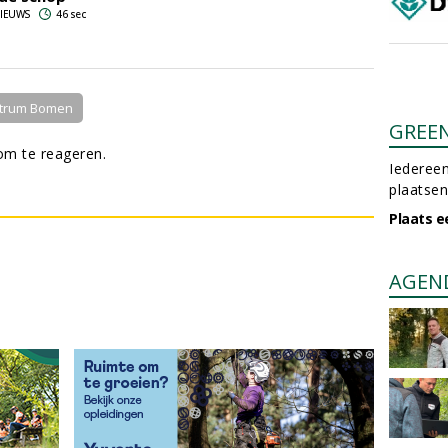
 NIEUWS
46 sec
ntrum Bomen
GREE
m te reageren.
Iedereen
plaatsen
Plaats e
AGEN