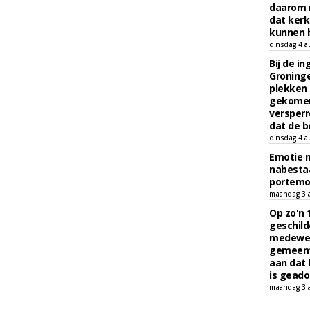
daarom 
dat kerk
kunnen b
dinsdag 4 a
Bij de i
Groninge
plekken
gekomen
versperr
dat de b
dinsdag 4 a
Emotie 
nabesta
portem
maandag 3 
Op zo'n 
geschild
medewerk
gemeent
aan dat
is geado
maandag 3 