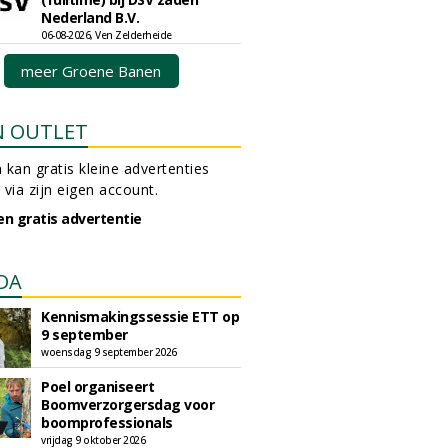
Nederland B.V.
06-08-2026, Ven Zelderheide
meer Groene Banen
N OUTLET
 kan gratis kleine advertenties
 via zijn eigen account.
en gratis advertentie
DA
Kennismakingssessie ETT op
9 september
woensdag 9 september 2026
Poel organiseert
Boomverzorgersdag voor
boomprofessionals
vrijdag 9 oktober 2026