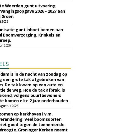
e Woerden gunt uitvoering
vangingsopgave 2026 - 2027 aan
 Groen.
li 2026
nisatie gunt inboet bomen aan
l Boomverzorging, Krinkels en
Groep.
uli 2026
ELS
rdam is in de nacht van zondag op
 een grote tak afgebroken van
m. De tak kwam op een auto en
de de weg. Hoe de tak afbrak, is
ekend; volgens buurtbewoners
e bomen elke 2 jaar onderhouden.
ugustus 2026
bomen op kerkhoven i.v.m.
verandering. Veel boomsoorten
niet goed tegen de toenemende
 droogte. Groninger Kerken neemt