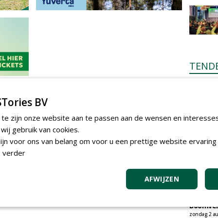
TEND
Gemeent
onderhou
Tories BV
bebouwi
Boomrooi
 te zijn onze website aan te passen aan de wensen en interesse
donderdag 
ij gebruik van cookies.
Academi
onderho
jn voor ons van belang om voor u een prettige website ervaring 
Hovenie
 verder
Infracilit
dinsdag 4 a
AFWIJZEN
Provinci
onderho
provinci
Boomver
zondag 2 au