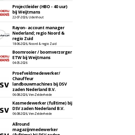
Projectleider (HBO - 40 uur)
bij Weijtmans
22-07-2026, Udenhout
Rayon- account manager
Nederland; regio Noord &
regio Zuid
18-06-2026, Noord & regio Zuid
Boomrooier / boomverzorger
ETW bij Weijtmans
04-05-2026
Proefveldmedewerker/
Chauffeur
landbouwmachines bij DSV
zaden Nederland B.V.
06-08-2026, Ven-Zelderheide
Kasmedewerker (fulltime) bij
DSV zaden Nederland B.V.
06-08-2026, Ven-Zelderheide
Allround
magazijnmedewerker
(fulltime) bij DSV zaden