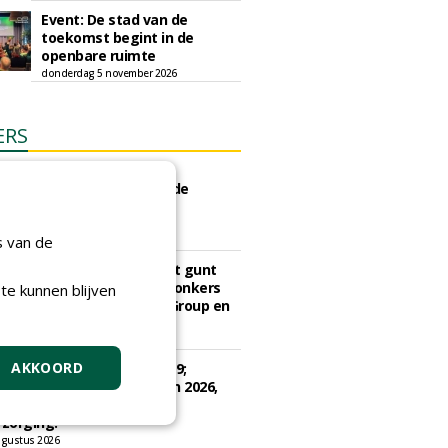
Event: De stad van de
toekomst begint in de
openbare ruimte
donderdag 5 november 2026
ERS
e Eindhoven gunt groot
d ''Stedelijk bos'' binnen de
ngscontour houtkap aan
erij Weijtmans.
s van de
6 augustus 2026
sch Ziekenhuis Maastricht gunt
ud terreinen MUMC+ aan Jonkers
te kunnen blijven
rs, Dolmans Landscaping Group en
ies
ugustus 2026
AKKOORD
e Drenthe gunt bestek 1879;
ud bomen en beplantingen 2026,
e Drenthe aan Den Held
zorging.
gustus 2026