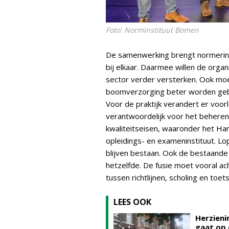
Foto: Norminstituut Bomen
De samenwerking brengt normering,
bij elkaar. Daarmee willen de organ
sector verder versterken. Ook mo
boomverzorging beter worden ge
Voor de praktijk verandert er voorl
verantwoordelijk voor het behere
kwaliteitseisen, waaronder het Han
opleidings- en exameninstituut. 
blijven bestaan. Ook de bestaande
hetzelfde. De fusie moet vooral 
tussen richtlijnen, scholing en toet
LEES OOK
Herzien
gaat op 