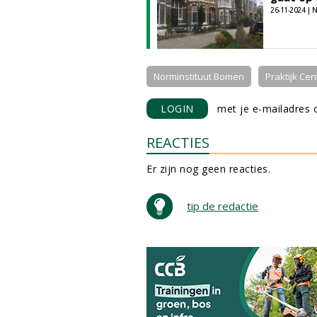
26-11-2024 |
Norminstituut Bomen
Praktijk Ce
LOGIN
met je e-mailadres o
REACTIES
Er zijn nog geen reacties.
tip de redactie