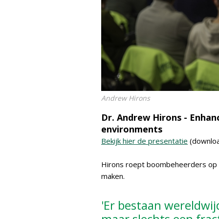
Andrew Hirons
Dr. Andrew Hirons - Enhanc
environments
Bekijk hier de presentatie
(downloa
Hirons roept boombeheerders op 
maken.
'Er bestaan wereldwi
maar slechts een fract