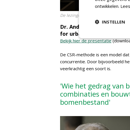
ontwikkelen.
Lees
De lezingen werden goed bezocht.
INSTELLEN
Dr. Andrew Hirons - Using 
for urban environments
Bekijk hier de presentatie
(downloa
De CSR-methode is een model dat 
concurrentie. Door bijvoorbeeld h
veerkrachtig een soort is.
'Wie het gedrag van 
combinaties en bouw
bomenbestand'