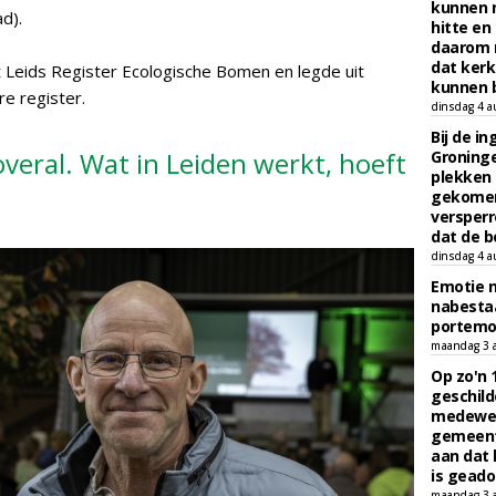
kunnen 
d).
hitte en
daarom 
dat kerk
t Leids Register Ecologische Bomen en legde uit
kunnen b
re register.
dinsdag 4 a
Bij de i
overal. Wat in Leiden werkt, hoeft
Groninge
plekken
gekomen
versperr
dat de b
dinsdag 4 a
Emotie 
nabesta
portem
maandag 3 
Op zo'n 
geschild
medewerk
gemeent
aan dat
is geado
maandag 3 