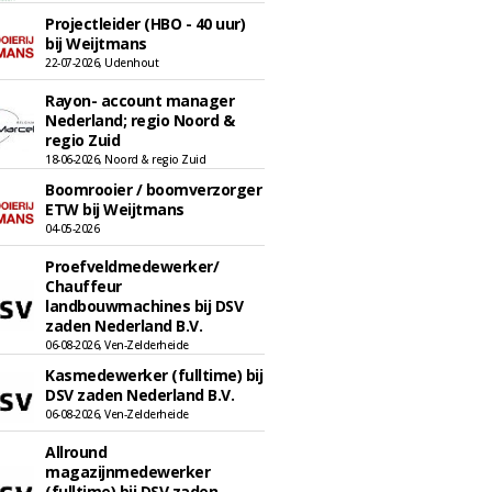
Projectleider (HBO - 40 uur)
bij Weijtmans
22-07-2026, Udenhout
Rayon- account manager
Nederland; regio Noord &
regio Zuid
18-06-2026, Noord & regio Zuid
Boomrooier / boomverzorger
ETW bij Weijtmans
04-05-2026
Proefveldmedewerker/
Chauffeur
landbouwmachines bij DSV
zaden Nederland B.V.
06-08-2026, Ven-Zelderheide
Kasmedewerker (fulltime) bij
DSV zaden Nederland B.V.
06-08-2026, Ven-Zelderheide
Allround
magazijnmedewerker
(fulltime) bij DSV zaden