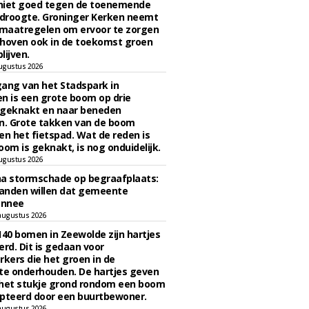
niet goed tegen de toenemende
 droogte. Groninger Kerken neemt
maatregelen om ervoor te zorgen
hoven ook in de toekomst groen
lijven.
ugustus 2026
ngang van het Stadspark in
n is een grote boom op drie
 geknakt en naar beneden
. Grote takken van de boom
en het fietspad. Wat de reden is
oom is geknakt, is nog onduidelijk.
ugustus 2026
na stormschade op begraafplaats:
anden willen dat gemeente
onnee
augustus 2026
140 bomen in Zeewolde zijn hartjes
erd. Dit is gedaan voor
ers die het groen in de
e onderhouden. De hartjes geven
 het stukje grond rondom een boom
pteerd door een buurtbewoner.
augustus 2026