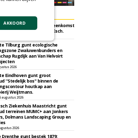
ERS
AKKOORD
e Tilburg gunt raamovereenkomst
erplant bomen aan J. van Esch.
gustus 2026
e Tilburg gunt ecologische
ingszone Zwaluwenbunders en
chap Rugdijk aan Van Helvoirt
ojecten
gustus 2026
e Eindhoven gunt groot
d ''Stedelijk bos'' binnen de
ngscontour houtkap aan
erij Weijtmans.
6 augustus 2026
sch Ziekenhuis Maastricht gunt
ud terreinen MUMC+ aan Jonkers
rs, Dolmans Landscaping Group en
ies
ugustus 2026
e Drenthe gunt bestek 1879;