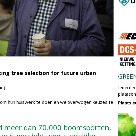
ing tree selection for future urban
GREE
d).
Iedereen
plaatsen
om hun huiswerk te doen en weloverwogen keuzes te
Plaats e
jd meer dan 70.000 boomsoorten,
ie is geschikt voor stedelijke