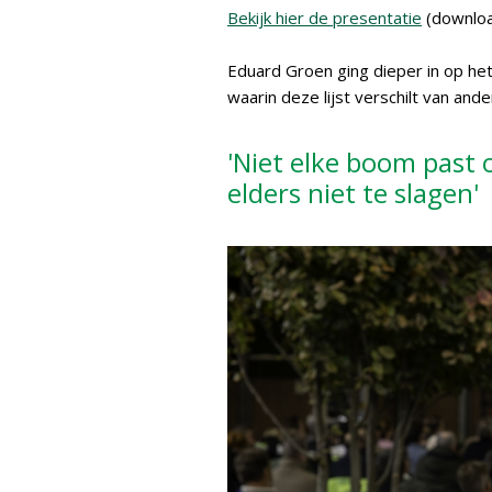
Bekijk hier de presentatie
(downloa
Eduard Groen ging dieper in op he
waarin deze lijst verschilt van ande
'Niet elke boom past 
elders niet te slagen'