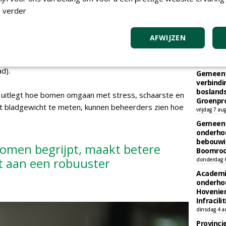
 verder
TEND
AFWIJZEN
Gemeent
CSR theory for selecting woody plants
kap en h
vrijdag 7 au
d).
Gemeent
verbind
boslands
uitlegt hoe bomen omgaan met stress, schaarste en
Groenpr
et bladgewicht te meten, kunnen beheerders zien hoe
vrijdag 7 au
Gemeent
onderhou
bebouwi
bomen begrijpt, maakt betere
Boomrooi
t aan een robuuster
donderdag 
Academi
onderho
Hovenie
Infracilit
dinsdag 4 a
Provinci