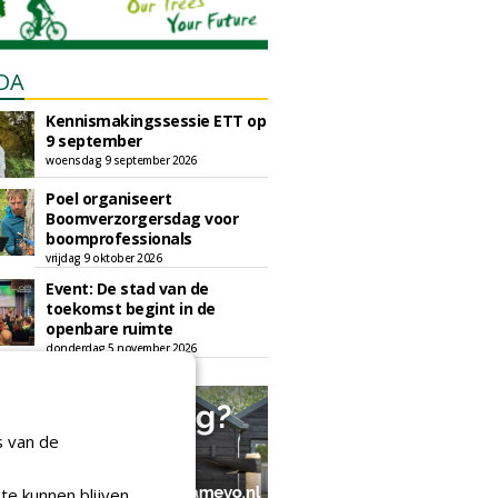
DA
Kennismakingssessie ETT op
9 september
woensdag 9 september 2026
Poel organiseert
Boomverzorgersdag voor
boomprofessionals
vrijdag 9 oktober 2026
Event: De stad van de
toekomst begint in de
openbare ruimte
donderdag 5 november 2026
s van de
te kunnen blijven