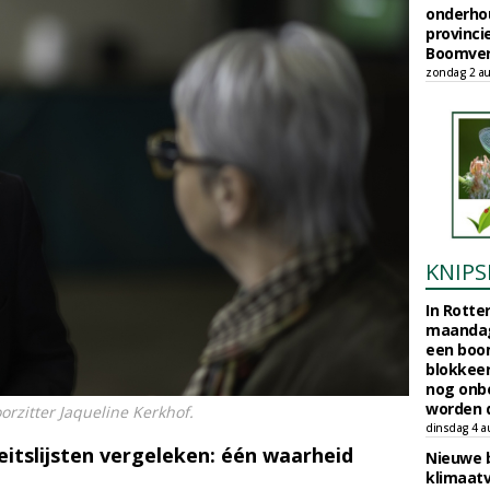
onderho
provinci
Boomver
zondag 2 au
KNIPS
In Rotte
maandag
een boo
blokkeer
nog onb
worden d
rzitter Jaqueline Kerkhof.
dinsdag 4 a
eitslijsten vergeleken: één waarheid
Nieuwe 
klimaat