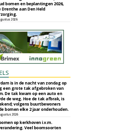
ud bomen en beplantingen 2026,
e Drenthe aan Den Held
zorging.
gustus 2026
ELS
rdam is in de nacht van zondag op
 een grote tak afgebroken van
m. De tak kwam op een auto en
de de weg. Hoe de tak afbrak, is
ekend; volgens buurtbewoners
e bomen elke 2 jaar onderhouden.
ugustus 2026
bomen op kerkhoven i.v.m.
verandering. Veel boomsoorten