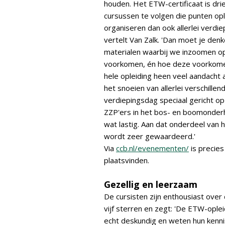
houden. Het ETW-certificaat is drie
cursussen te volgen die punten opl
organiseren dan ook allerlei verdi
vertelt Van Zalk. 'Dan moet je den
materialen waarbij we inzoomen op 
voorkomen, én hoe deze voorkome
hele opleiding heen veel aandacht 
het snoeien van allerlei verschil
verdiepingsdag speciaal gericht op 
ZZP'ers in het bos- en boomonde
wat lastig. Aan dat onderdeel van 
wordt zeer gewaardeerd.'
Via
ccb.nl/evenementen/
is precie
plaatsvinden.
Gezellig en leerzaam
De cursisten zijn enthousiast over
vijf sterren en zegt: 'De ETW-ople
echt deskundig en weten hun kenni