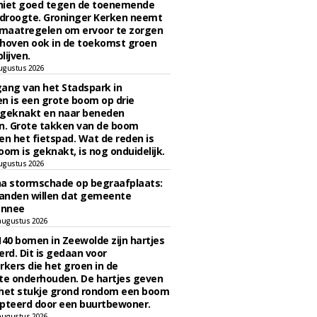
niet goed tegen de toenemende
 droogte. Groninger Kerken neemt
maatregelen om ervoor te zorgen
hoven ook in de toekomst groen
lijven.
ugustus 2026
ngang van het Stadspark in
n is een grote boom op drie
 geknakt en naar beneden
. Grote takken van de boom
en het fietspad. Wat de reden is
oom is geknakt, is nog onduidelijk.
ugustus 2026
na stormschade op begraafplaats:
anden willen dat gemeente
onnee
augustus 2026
140 bomen in Zeewolde zijn hartjes
erd. Dit is gedaan voor
ers die het groen in de
e onderhouden. De hartjes geven
 het stukje grond rondom een boom
pteerd door een buurtbewoner.
augustus 2026