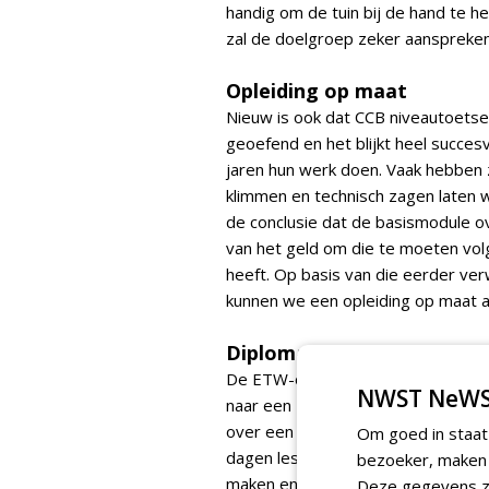
handig om de tuin bij de hand te 
zal de doelgroep zeker aanspreken
Opleiding op maat
Nieuw is ook dat CCB niveautoets
geoefend en het blijkt heel succes
jaren hun werk doen. Vaak hebben z
klimmen en technisch zagen laten w
de conclusie dat de basismodule o
van het geld om die te moeten volg
heeft. Op basis van die eerder ver
kunnen we een opleiding op maat a
Diploma
De ETW-opleiding is populair, wan
NWST NeWS
naar een ETW-diploma. De complet
over een maand of acht. 'We delen 
Om goed in staat
dagen les heeft en dan weer even n
bezoeker, maken w
maken en vervolgens weer je werk
Deze gegevens zi