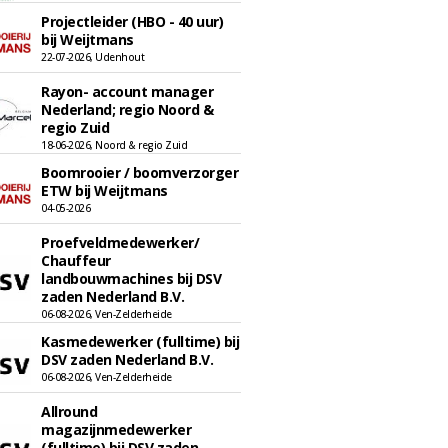
Projectleider (HBO - 40 uur)
bij Weijtmans
22-07-2026, Udenhout
Rayon- account manager
Nederland; regio Noord &
regio Zuid
18-06-2026, Noord & regio Zuid
Boomrooier / boomverzorger
ETW bij Weijtmans
04-05-2026
Proefveldmedewerker/
Chauffeur
landbouwmachines bij DSV
zaden Nederland B.V.
06-08-2026, Ven-Zelderheide
Kasmedewerker (fulltime) bij
DSV zaden Nederland B.V.
06-08-2026, Ven-Zelderheide
Allround
magazijnmedewerker
(fulltime) bij DSV zaden