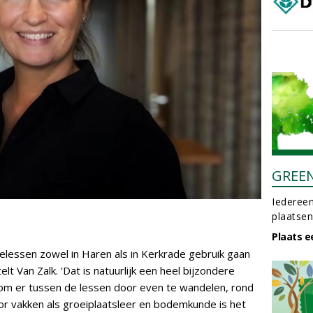
GREE
Iedereen
plaatsen
Plaats e
ielessen zowel in Haren als in Kerkrade gebruik gaan
lt Van Zalk. 'Dat is natuurlijk een heel bijzondere
k om er tussen de lessen door even te wandelen, rond
or vakken als groeiplaatsleer en bodemkunde is het