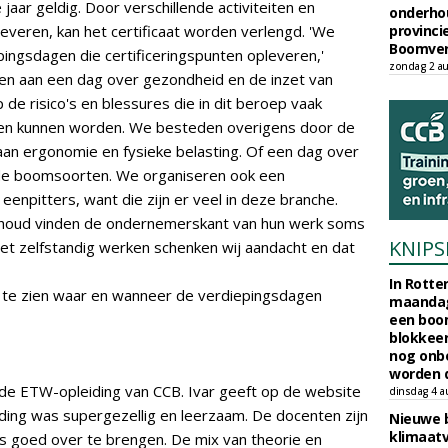
 jaar geldig. Door verschillende activiteiten en
onderho
everen, kan het certificaat worden verlengd. 'We
provinci
Boomver
epingsdagen die certificeringspunten opleveren,'
zondag 2 au
ken aan een dag over gezondheid en de inzet van
de risico's en blessures die in dit beroep vaak
n kunnen worden. We besteden overigens door de
aan ergonomie en fysieke belasting. Of een dag over
lende boomsoorten. We organiseren ook een
eenpitters, want die zijn er veel in deze branche.
rhoud vinden de ondernemerskant van hun werk soms
KNIPS
het zelfstandig werken schenken wij aandacht en dat
In Rotte
s te zien waar en wanneer de verdiepingsdagen
maandag
een boo
blokkeer
nog onb
worden d
 de ETW-opleiding van CCB. Ivar geeft op de website
dinsdag 4 a
iding was supergezellig en leerzaam. De docenten zijn
Nieuwe 
klimaat
s goed over te brengen. De mix van theorie en