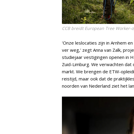
CCB breidt European Tree Worker-op
'Onze leslocaties zijn in Arnhem e
ver weg,' zegt Anna van Zalk, proj
studiejaar vestigingen openen in H
Zuid-Limburg. We verwachten dat d
markt. We brengen de ETW-opleidi
reistijd, maar ook dat de praktijkl
noorden van Nederland ziet het land