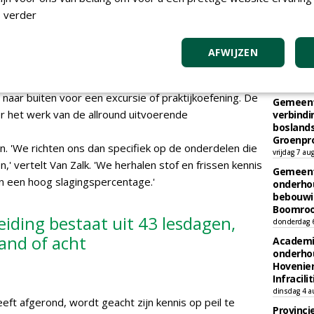
ding bestaat uit praktische trainingen en
 verder
icht zich op snoei- en vellingwerkzaamheden en omvat
TEND
ogwerkertrainingen. De nadruk ligt dus op doen; het
AFWIJZEN
Gemeent
den die nodig zijn om alle boomverzorgingstaken goed
kap en h
theoretische lessen vinden deels binnen plaats, maar
vrijdag 7 au
 naar buiten voor een excursie of praktijkoefening. De
Gemeent
r het werk van de allround uitvoerende
verbind
boslands
Groenpr
. 'We richten ons dan specifiek op de onderdelen die
vrijdag 7 au
 vertelt Van Zalk. 'We herhalen stof en frissen kennis
Gemeent
an een hoog slagingspercentage.'
onderhou
bebouwi
Boomrooi
iding bestaat uit 43 lesdagen,
donderdag 
and of acht
Academi
onderho
Hovenie
Infracilit
dinsdag 4 a
ft afgerond, wordt geacht zijn kennis op peil te
Provinci