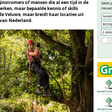
jinstromers of mensen die al een tijd in de
Meld j
werken, maar bepaalde kennis of skills
nieuws
de Veluwe, maar breidt haar locaties uit
 van Nederland.