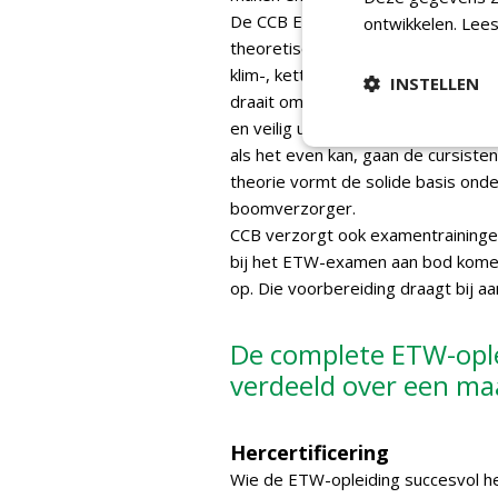
De CCB European Tree Worker-oplei
ontwikkelen.
Lees
theoretische lessen. De praktijk r
klim-, kettingzaag- (velling) en ho
INSTELLEN
draait om de praktische vaardighe
en veilig uit te kunnen voeren. De 
als het even kan, gaan de cursisten
theorie vormt de solide basis onde
boomverzorger.
CCB verzorgt ook examentrainingen
bij het ETW-examen aan bod komen,'
op. Die voorbereiding draagt bij a
De complete ETW-ople
verdeeld over een ma
Hercertificering
Wie de ETW-opleiding succesvol hee