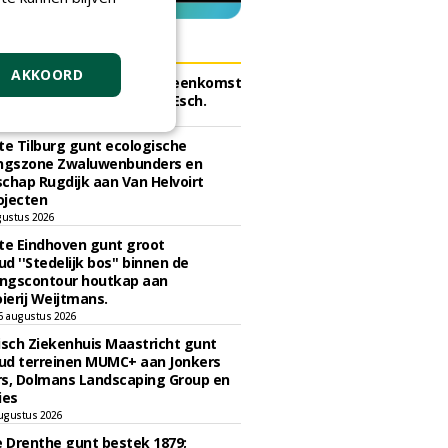
ERS
AKKOORD
e Tilburg gunt raamovereenkomst
erplant bomen aan J. van Esch.
gustus 2026
e Tilburg gunt ecologische
ingszone Zwaluwenbunders en
chap Rugdijk aan Van Helvoirt
ojecten
gustus 2026
e Eindhoven gunt groot
d ''Stedelijk bos'' binnen de
ngscontour houtkap aan
erij Weijtmans.
6 augustus 2026
sch Ziekenhuis Maastricht gunt
ud terreinen MUMC+ aan Jonkers
rs, Dolmans Landscaping Group en
ies
ugustus 2026
e Drenthe gunt bestek 1879;