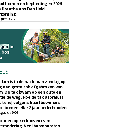
ud bomen en beplantingen 2026,
e Drenthe aan Den Held
zorging.
gustus 2026
ELS
rdam is in de nacht van zondag op
 een grote tak afgebroken van
m. De tak kwam op een auto en
de de weg. Hoe de tak afbrak, is
ekend; volgens buurtbewoners
e bomen elke 2 jaar onderhouden.
ugustus 2026
bomen op kerkhoven i.v.m.
verandering. Veel boomsoorten