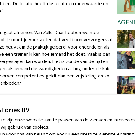
hebben. De locatie heeft dus echt een meerwaarde en
.'
AGEN
en gaat afnemen. Van Zalk: 'Daar hebben we mee
vol. Je moet je voorstellen dat veel boomverzorgers al
e het vak in de praktijk geleerd. Voor onderdelen als
e een trainer kijken hoe iemand het doet. Vaak is dan
vergeslagen kan worden. Het is zonde van de tijd en
en als iemand die vaardigheden al lang onder de knie
worven competenties geldt dan een vrijstelling en zo
anbieden.'
t bij (Europese) aanbestedingen wordt vaak gevraagd
Tories BV
e ETW-opleiding bestaat uit 43 lesdagen, verdeeld
de opleiding zo in dat een cursist steeds een paar
 te zijn onze website aan te passen aan de wensen en interesse
iet,' zegt Van Zalk. 'Dan kun je echt even meters
ij gebruik van cookies.
 oppakken.'
jn voor ons van belang om voor u een prettige website ervaring 