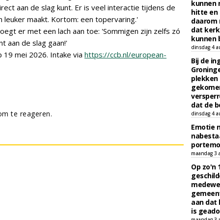
kunnen 
irect aan de slag kunt. Er is veel interactie tijdens de
hitte en
n leuker maakt. Kortom: een topervaring.'
daarom 
dat kerk
 voegt er met een lach aan toe: 'Sommigen zijn zelfs zó
kunnen b
nt aan de slag gaan!'
dinsdag 4 a
p 19 mei 2026. Intake via
https://ccb.nl/european-
Bij de i
Groninge
plekken
gekomen
versperr
dat de b
m te reageren.
dinsdag 4 a
Emotie 
nabesta
portem
maandag 3 
Op zo'n 
geschild
medewerk
gemeent
aan dat
is geado
maandag 3 