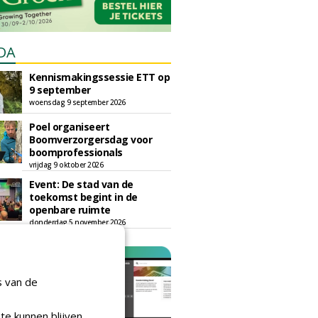
DA
Kennismakingssessie ETT op
9 september
woensdag 9 september 2026
Poel organiseert
Boomverzorgersdag voor
boomprofessionals
vrijdag 9 oktober 2026
Event: De stad van de
toekomst begint in de
openbare ruimte
donderdag 5 november 2026
s van de
te kunnen blijven