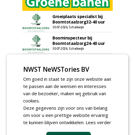
Groeiplaats specialist bij
Boomtotaalzorg32-40 uur
30-07-2026, Schalkwijk
Boominspecteur bij
Boomtotaalzorg24-40 uur
30-07-2026, Schalkwijk
Projectleider (HBO - 40 uur)
bij Weijtmans
NWST NeWSTories BV
22-07-2026, Udenhout
Om goed in staat te zijn onze website aan
Rayon- account manager
te passen aan de wensen en interesses
Nederland; regio Noord &
regio Zuid
van de bezoeker, maken wij gebruik van
18-06-2026, Noord & regio Zuid
cookies.
Boomrooier / boomverzorger
Deze gegevens zijn voor ons van belang
ETW bij Weijtmans
om voor u een prettige website ervaring
04-05-2026
te kunnen blijven ontwikkelen.
Lees verder
Proefveldmedewerker/
Chauffeur