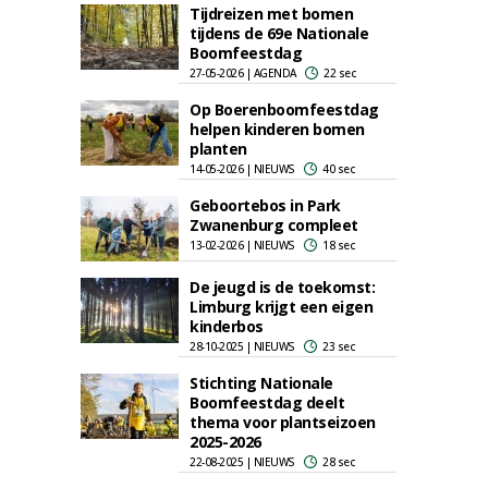
Tijdreizen met bomen
tijdens de 69e Nationale
Boomfeestdag
27-05-2026 | AGENDA
22 sec
Op Boerenboomfeestdag
helpen kinderen bomen
planten
14-05-2026 | NIEUWS
40 sec
Geboortebos in Park
Zwanenburg compleet
13-02-2026 | NIEUWS
18 sec
De jeugd is de toekomst:
Limburg krijgt een eigen
kinderbos
28-10-2025 | NIEUWS
23 sec
Stichting Nationale
Boomfeestdag deelt
thema voor plantseizoen
2025-2026
22-08-2025 | NIEUWS
28 sec