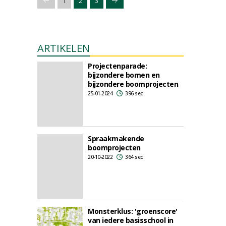
1
2
3
ARTIKELEN
Projectenparade:
bijzondere bomen en
bijzondere boomprojecten
25-01-2024
396 sec
Spraakmakende
boomprojecten
20-10-2022
364 sec
Monsterklus: 'groenscore'
van iedere basisschool in