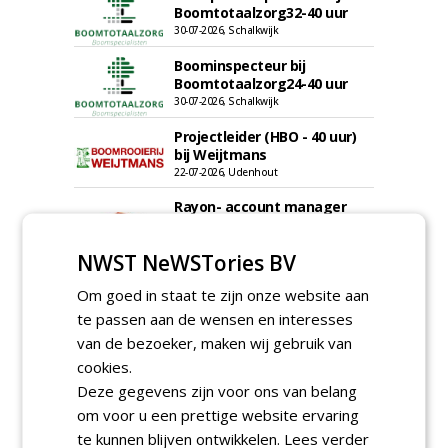
Boomtotaalzorg32-40 uur
30-07-2026, Schalkwijk
Boominspecteur bij
Boomtotaalzorg24-40 uur
30-07-2026, Schalkwijk
Projectleider (HBO - 40 uur)
bij Weijtmans
22-07-2026, Udenhout
Rayon- account manager
Nederland; regio Noord &
regio Zuid
NWST NeWSTories BV
18-06-2026, Noord & regio Zuid
Boomrooier / boomverzorger
Om goed in staat te zijn onze website aan
ETW bij Weijtmans
te passen aan de wensen en interesses
04-05-2026
van de bezoeker, maken wij gebruik van
Proefveldmedewerker/
cookies.
Chauffeur
Deze gegevens zijn voor ons van belang
landbouwmachines bij DSV
zaden Nederland B.V.
om voor u een prettige website ervaring
06-08-2026, Ven-Zelderheide
te kunnen blijven ontwikkelen.
Lees verder