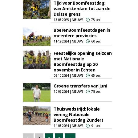
Tijd voor Boomfeestdag:
van Amsterdam tot aan de
Duitse grens
13-03-2025 | NIEUWS
75 sec
BoerenBoomfeestdagen in
meerdere provincies
11-12-2024 | NIEUWS
60 sec
Feestelijke opening seizoen
met Nationale
Boomfeestdag op 20
november in Echten
09-10-2024 | NIEUWS
65 sec
Groene transfers van juni
10-06-2024 | NIEUWS
78 sec
Thuiswedstrijd: lokale
viering Nationale
Boomfeestdag Zundert
14-03-2024 | NIEUWS
91 sec