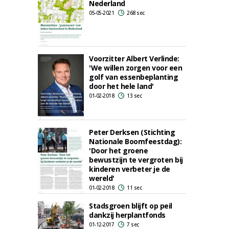
Nederland
05-05-2021
268 sec
Voorzitter Albert Verlinde:
'We willen zorgen voor een
golf van essenbeplanting
door het hele land'
01-02-2018
13 sec
Peter Derksen (Stichting
Nationale Boomfeestdag):
'Door het groene
bewustzijn te vergroten bij
kinderen verbeter je de
wereld'
01-02-2018
11 sec
Stadsgroen blijft op peil
dankzij herplantfonds
01-12-2017
7 sec