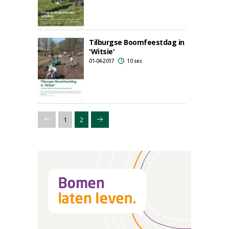
Tilburgse Boomfeestdag in
'Witsie'
01-04-2017
10 sec
1
2