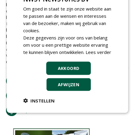
boomverzorgers die de boom onderhouden. Bovendien is
Om goed in staat te zijn onze website aan
de ecologische waarde van de plataan nagenoeg nihil. Er
te passen aan de wensen en interesses
leven geen insecten in, want het is een exoot.
van de bezoeker, maken wij gebruik van
Indrukwekkend is hij zeker, maar ik denk dat het
belangrijker is om kinderen ervan bewust te maken dat
cookies.
bomen belangrijk zijn en dan vooral de bomen die veel
Deze gegevens zijn voor ons van belang
insecten trekken. De boomverzorgers verdienen hier goed
om voor u een prettige website ervaring
aan en dat mag. Extra groeiruiomte juich ik toe, maar
te kunnen blijven ontwikkelen.
Lees verder
wees vooral voorzichtig met al te veel jubel- en juich over
de plataan. Plant ze met mate.
AKKOORD
download artikel
AFWIJZEN
bestel tijdschrift
INSTELLEN
tip de redactie