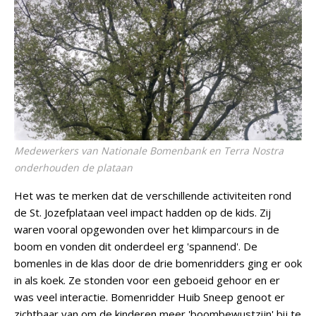
Medewerkers van Nationale Bomenbank en Terra Nostra
onderhouden de plataan
Het was te merken dat de verschillende activiteiten rond
de St. Jozefplataan veel impact hadden op de kids. Zij
waren vooral opgewonden over het klimparcours in de
boom en vonden dit onderdeel erg 'spannend'. De
bomenles in de klas door de drie bomenridders ging er ook
in als koek. Ze stonden voor een geboeid gehoor en er
was veel interactie. Bomenridder Huib Sneep genoot er
zichtbaar van om de kinderen meer 'boombewustzijn' bij te