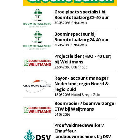
Groeiplaats specialist bij
Boomtotaalzorg32-40 uur
30-07-2026, Schalkwijk
Boominspecteur bij
Boomtotaalzorg24-40 uur
30-07-2026, Schalkwijk
Projectleider (HBO - 40 uur)
bij Weijtmans
22-07-2026, Udenhout
Rayon- account manager
Nederland; regio Noord &
regio Zuid
18-06-2026, Noord & regio Zuid
Boomrooier / boomverzorger
ETW bij Weijtmans
04-05-2026
Proefveldmedewerker/
Chauffeur
landbouwmachines bij DSV