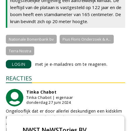
hoogstedelijke omgeving een aantrekkelijk klimaat. De
leeftijd van de plataan is vastgesteld op 122 jaar en de
boom heeft een stamdiameter van 165 centimeter. De
kruin bevindt zich op 20 meter hoogte.
Nationale Bomenbank bv
Pius Floris Onderzoek & A...
Terra Nostra
LOGIN
met je e-mailadres om te reageren.
REACTIES
Tinka Chabot
Tinka Chabot | eigenaar
donderdag 27 juni 2024
Ongelooflijk dat er door allerlei deskundigen een kidsklim
in een plataan wordt gehouden. Veel mensen zijn
allergisch voor de haartjes op het blad en de scheuten.
NWST NeWSTories BV
Daar kunnen ze flink ziek van worden, net als de