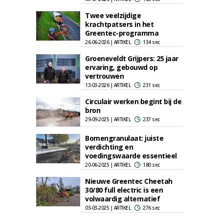
Twee veelzijdige
krachtpatsers in het
Greentec-programma
26-06-2026 | ARTIKEL
134 sec
Groeneveldt Grijpers: 25 jaar
ervaring, gebouwd op
vertrouwen
13-03-2026 | ARTIKEL
231 sec
Circulair werken begint bij de
bron
29-09-2025 | ARTIKEL
237 sec
Bomengranulaat: juiste
verdichting en
voedingswaarde essentieel
20-06-2025 | ARTIKEL
180 sec
Nieuwe Greentec Cheetah
30/80 full electric is een
volwaardig alternatief
03-03-2025 | ARTIKEL
276 sec