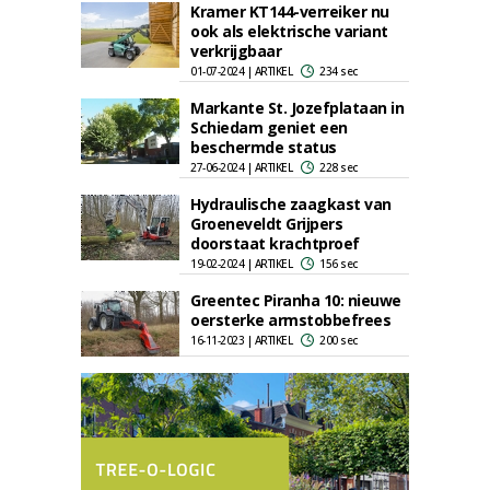
Kramer KT144-verreiker nu
ook als elektrische variant
verkrijgbaar
01-07-2024 | ARTIKEL
234 sec
Markante St. Jozefplataan in
Schiedam geniet een
beschermde status
27-06-2024 | ARTIKEL
228 sec
Hydraulische zaagkast van
Groeneveldt Grijpers
doorstaat krachtproef
19-02-2024 | ARTIKEL
156 sec
Greentec Piranha 10: nieuwe
oersterke armstobbefrees
16-11-2023 | ARTIKEL
200 sec