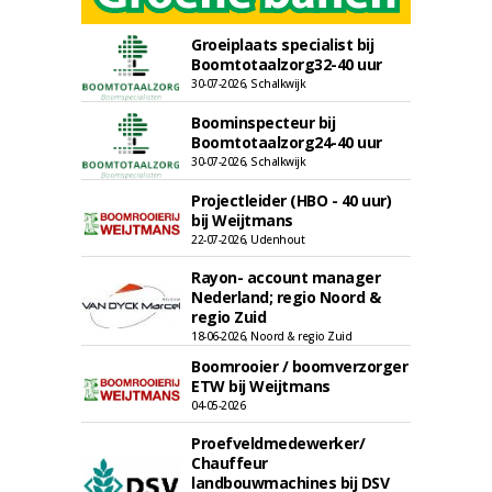
Groeiplaats specialist bij
Boomtotaalzorg32-40 uur
30-07-2026, Schalkwijk
Boominspecteur bij
Boomtotaalzorg24-40 uur
30-07-2026, Schalkwijk
Projectleider (HBO - 40 uur)
bij Weijtmans
22-07-2026, Udenhout
Rayon- account manager
Nederland; regio Noord &
regio Zuid
18-06-2026, Noord & regio Zuid
Boomrooier / boomverzorger
ETW bij Weijtmans
04-05-2026
Proefveldmedewerker/
Chauffeur
landbouwmachines bij DSV