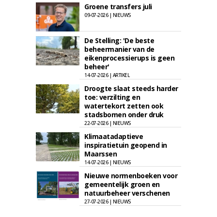
Groene transfers juli
09-07-2026 | NIEUWS
De Stelling: 'De beste
beheermanier van de
eikenprocessierups is geen
beheer'
14-07-2026 | ARTIKEL
Droogte slaat steeds harder
toe: verzilting en
watertekort zetten ook
stadsbomen onder druk
22-07-2026 | NIEUWS
Klimaatadaptieve
inspiratietuin geopend in
Maarssen
14-07-2026 | NIEUWS
Nieuwe normenboeken voor
gemeentelijk groen en
natuurbeheer verschenen
27-07-2026 | NIEUWS