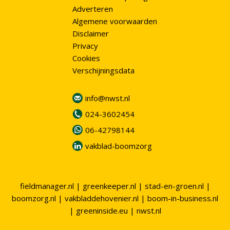
Adverteren
Algemene voorwaarden
Disclaimer
Privacy
Cookies
Verschijningsdata
info@nwst.nl
024-3602454
06-42798144
vakblad-boomzorg
fieldmanager.nl
|
greenkeeper.nl
|
stad-en-groen.nl
|
boomzorg.nl
|
vakbladdehovenier.nl
|
boom-in-business.nl
|
greeninside.eu
|
nwst.nl