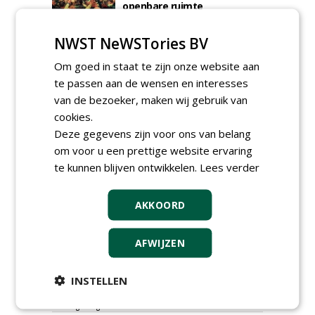
openbare ruimte
donderdag 5 november 2026
NWST NeWSTories BV
Om goed in staat te zijn onze website aan
te passen aan de wensen en interesses
van de bezoeker, maken wij gebruik van
cookies.
Deze gegevens zijn voor ons van belang
om voor u een prettige website ervaring
te kunnen blijven ontwikkelen.
Lees verder
AKKOORD
TENDERS
AFWIJZEN
Academisch Ziekenhuis Maastricht gunt
onderhoud terreinen MUMC+ aan Jonkers
INSTELLEN
Hoveniers, Dolmans Landscaping Group en
Infracilities
dinsdag 4 augustus 2026