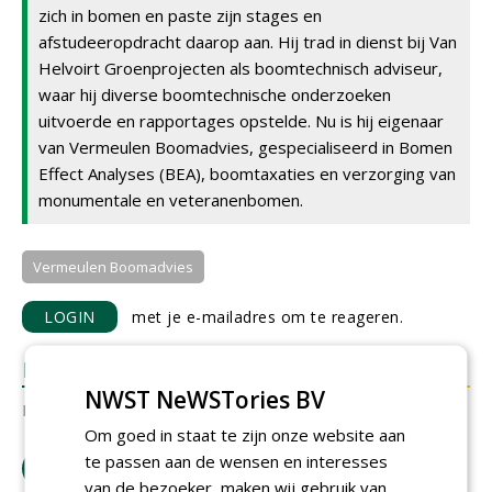
zich in bomen en paste zijn stages en
afstudeeropdracht daarop aan. Hij trad in dienst bij Van
Helvoirt Groenprojecten als boomtechnisch adviseur,
waar hij diverse boomtechnische onderzoeken
uitvoerde en rapportages opstelde. Nu is hij eigenaar
van Vermeulen Boomadvies, gespecialiseerd in Bomen
Effect Analyses (BEA), boomtaxaties en verzorging van
monumentale en veteranenbomen.
Vermeulen Boomadvies
LOGIN
met je e-mailadres om te reageren.
REACTIES
NWST NeWSTories BV
Er zijn nog geen reacties.
Om goed in staat te zijn onze website aan
te passen aan de wensen en interesses
download artikel
van de bezoeker, maken wij gebruik van