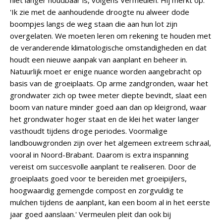
niet langer houdbaar is, volgens Vermeulen. Hij merkt op:
'Ik zie met de aanhoudende droogte nu alweer dode
boompjes langs de weg staan die aan hun lot zijn
overgelaten. We moeten leren om rekening te houden met
de veranderende klimatologische omstandigheden en dat
houdt een nieuwe aanpak van aanplant en beheer in.
Natuurlijk moet er enige nuance worden aangebracht op
basis van de groeiplaats. Op arme zandgronden, waar het
grondwater zich op twee meter diepte bevindt, slaat een
boom van nature minder goed aan dan op kleigrond, waar
het grondwater hoger staat en de klei het water langer
vasthoudt tijdens droge periodes. Voormalige
landbouwgronden zijn over het algemeen extreem schraal,
vooral in Noord-Brabant. Daarom is extra inspanning
vereist om succesvolle aanplant te realiseren. Door de
groeiplaats goed voor te bereiden met groeipijlers,
hoogwaardig gemengde compost en zorgvuldig te
mulchen tijdens de aanplant, kan een boom al in het eerste
jaar goed aanslaan.' Vermeulen pleit dan ook bij