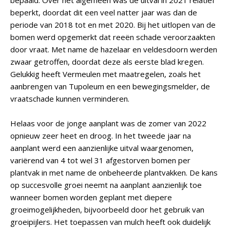
bepaald. Over het algemeen was de uitval in 2021 relatief
beperkt, doordat dit een veel natter jaar was dan de
periode van 2018 tot en met 2020. Bij het uitlopen van de
bomen werd opgemerkt dat reeën schade veroorzaakten
door vraat. Met name de hazelaar en veldesdoorn werden
zwaar getroffen, doordat deze als eerste blad kregen.
Gelukkig heeft Vermeulen met maatregelen, zoals het
aanbrengen van Tupoleum en een bewegingsmelder, de
vraatschade kunnen verminderen.
Helaas voor de jonge aanplant was de zomer van 2022
opnieuw zeer heet en droog. In het tweede jaar na
aanplant werd een aanzienlijke uitval waargenomen,
variërend van 4 tot wel 31 afgestorven bomen per
plantvak in met name de onbeheerde plantvakken. De kans
op succesvolle groei neemt na aanplant aanzienlijk toe
wanneer bomen worden geplant met diepere
groeimogelijkheden, bijvoorbeeld door het gebruik van
groeipijlers. Het toepassen van mulch heeft ook duidelijk