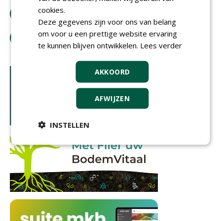
cookies.
bestel tijdschrift
Deze gegevens zijn voor ons van belang
om voor u een prettige website ervaring
tip de redactie
te kunnen blijven ontwikkelen.
Lees verder
AKKOORD
AFWIJZEN
INSTELLEN