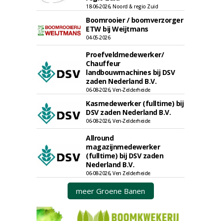
18-06-2026, Noord & regio Zuid
Boomrooier / boomverzorger
ETW bij Weijtmans
04-05-2026
Proefveldmedewerker/
Chauffeur
landbouwmachines bij DSV
zaden Nederland B.V.
06-08-2026, Ven-Zelderheide
Kasmedewerker (fulltime) bij
DSV zaden Nederland B.V.
06-08-2026, Ven-Zelderheide
Allround
magazijnmedewerker
(fulltime) bij DSV zaden
Nederland B.V.
06-08-2026, Ven Zelderheide
meer Groene Banen