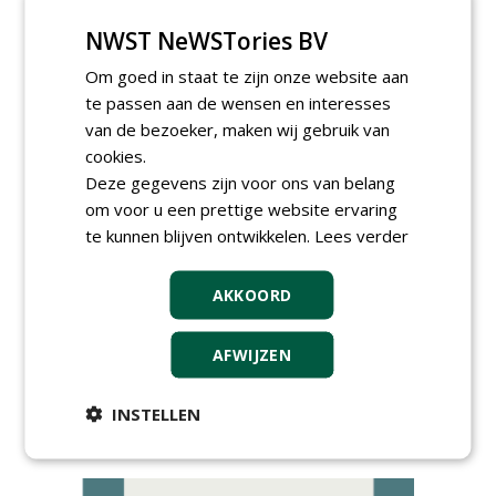
NWST NeWSTories BV
Om goed in staat te zijn onze website aan
te passen aan de wensen en interesses
van de bezoeker, maken wij gebruik van
cookies.
AGENDA
Deze gegevens zijn voor ons van belang
om voor u een prettige website ervaring
Kennismakingssessie ETT op
te kunnen blijven ontwikkelen.
9 september
Lees verder
woensdag 9 september 2026
Poel organiseert
AKKOORD
Boomverzorgersdag voor
boomprofessionals
vrijdag 9 oktober 2026
AFWIJZEN
Event: De stad van de
toekomst begint in de
INSTELLEN
openbare ruimte
donderdag 5 november 2026