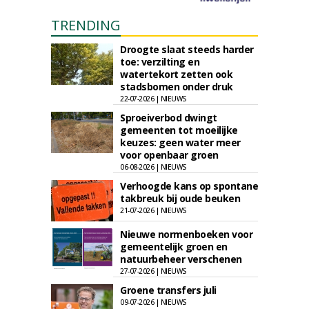
TRENDING
Droogte slaat steeds harder
toe: verzilting en
watertekort zetten ook
stadsbomen onder druk
22-07-2026 | NIEUWS
Sproeiverbod dwingt
gemeenten tot moeilijke
keuzes: geen water meer
voor openbaar groen
06-08-2026 | NIEUWS
Verhoogde kans op spontane
takbreuk bij oude beuken
21-07-2026 | NIEUWS
Nieuwe normenboeken voor
gemeentelijk groen en
natuurbeheer verschenen
27-07-2026 | NIEUWS
Groene transfers juli
09-07-2026 | NIEUWS