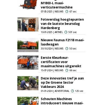
M1803-L maai-
verticuteermachine
07-05-2025 | NIEUWS
67 sec
Fotoverslag hoogtepunten
van de laatste beursdag
Hardenberg
10-01-2025 | ARTIKEL
501 sec
Nieuwe Faunus F2118 maai-
laadwagen
30-10-2024 | NIEUWS
50 sec
Eerste Kleurkeur-
certificaten voor
maaimachines uitgereikt
15-07-2024 | NIEUWS
66 sec
Deze innovaties tref je aan
op De Groene Sector
Vakbeurs 2024
01-01-2024 | ADVERTORIAL
125 sec
Schouten Machines
introduceert nieuwe maai-