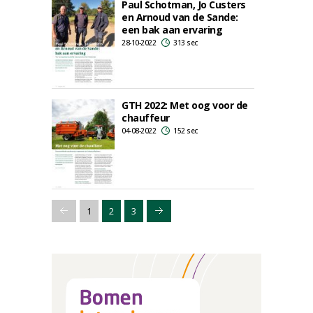
Paul Schotman, Jo Custers
en Arnoud van de Sande:
een bak aan ervaring
28-10-2022
313 sec
GTH 2022: Met oog voor de
chauffeur
04-08-2022
152 sec
1
2
3