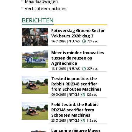
- Maai-laadwagen
- Verticuteermachines
BERICHTEN
Fotoverslag Groene Sector
Vakbeurs 2026: dag 3
16-01-2026 | NIEUWS
727 sec
Meer is minder: Innovaties
tussen de reuzen op
Agritechnica
13-11-2025 | NIEUWS
227 sec
Tested in practice: the
Rabbit RD2345 scarifier
from Schouten Machines
09-09-2025 | ARTICLE
122 sec
Field tested: the Rabbit
RD2345 scarifier from
Schouten Machines
23-07-2025 | ARTICLE
112 sec
Lancering nieuwe Maver