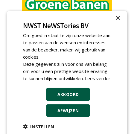
×
Groeiplaats specialist bij
NWST NeWSTories BV
Boomtotaalzorg32-40 uur
30-07-2026, Schalkwijk
Om goed in staat te zijn onze website aan
Boominspecteur bij
te passen aan de wensen en interesses
Boomtotaalzorg24-40 uur
van de bezoeker, maken wij gebruik van
30-07-2026, Schalkwijk
cookies.
Projectleider (HBO - 40 uur)
Deze gegevens zijn voor ons van belang
bij Weijtmans
om voor u een prettige website ervaring
22-07-2026, Udenhout
te kunnen blijven ontwikkelen.
Lees verder
Rayon- account manager
Nederland; regio Noord &
regio Zuid
AKKOORD
18-06-2026, Noord & regio Zuid
Boomrooier / boomverzorger
AFWIJZEN
ETW bij Weijtmans
04-05-2026
INSTELLEN
Proefveldmedewerker/
Chauffeur