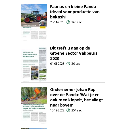
Faunus en kleine Panda
ideaal voor productie van
bokashi
23-11-2023
260 sec
Dit treft u aan op de
Groene Sector Vakbeurs
2023
01-01-2023
30 sec
Ondernemer Johan Rap
over de Panda: 'Wat je er
ook mee klepelt, het vliegt
naar boven'
13-12-2022
254 sec