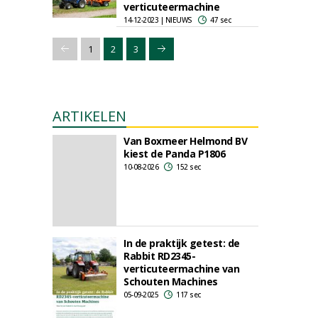
verticuteermachine
14-12-2023 | NIEUWS
47 sec
1
2
3
ARTIKELEN
Van Boxmeer Helmond BV
kiest de Panda P1806
10-08-2026
152 sec
In de praktijk getest: de
Rabbit RD2345-
verticuteermachine van
Schouten Machines
05-09-2025
117 sec