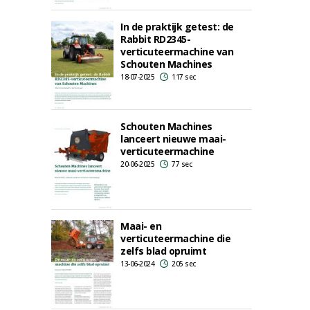
In de praktijk getest: de
Rabbit RD2345-
verticuteermachine van
Schouten Machines
18-07-2025
117 sec
Schouten Machines
lanceert nieuwe maai-
verticuteermachine
20-06-2025
77 sec
Maai- en
verticuteermachine die
zelfs blad opruimt
13-06-2024
205 sec