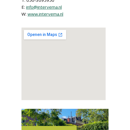
T: 050-3095950
E:
info@intervema.nl
W:
www.intervema.nl