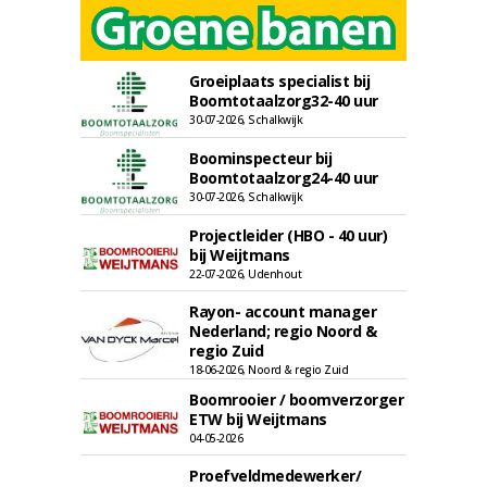
Groeiplaats specialist bij
Boomtotaalzorg32-40 uur
30-07-2026, Schalkwijk
Boominspecteur bij
Boomtotaalzorg24-40 uur
30-07-2026, Schalkwijk
Projectleider (HBO - 40 uur)
bij Weijtmans
22-07-2026, Udenhout
Rayon- account manager
Nederland; regio Noord &
regio Zuid
18-06-2026, Noord & regio Zuid
Boomrooier / boomverzorger
ETW bij Weijtmans
04-05-2026
Proefveldmedewerker/