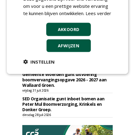
Boomrooierij Weijtmans.
om voor u een prettige website ervaring
donderdag 6 augustus 2026
te kunnen blijven ontwikkelen.
Lees verder
Academisch Ziekenhuis Maastricht gunt
onderhoud terreinen MUMC+ aan Jonkers
Hoveniers, Dolmans Landscaping Group en
AKKOORD
Infracilities
dinsdag 4 augustus 2026
Provincie Drenthe gunt bestek 1879;
AFWIJZEN
onderhoud bomen en beplantingen 2026,
provincie Drenthe aan Den Held
Boomverzorging.
INSTELLEN
zondag 2 augustus 2026
Gemeente Woerden gunt uitvoering
boomvervangingsopgave 2026 - 2027 aan
Wallaard Groen.
vrijdag 31 juli 2026
SED Organisatie gunt inboet bomen aan
Peter Mul Boomverzorging, Krinkels en
Donker Groep.
dinsdag 28 juli 2026