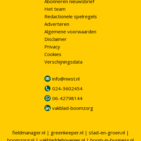
Abonneren nieuwsbrief
Het team
Redactionele spelregels
Adverteren
Algemene voorwaarden
Disclaimer
Privacy
Cookies
Verschijningsdata
info@nwst.nl
024-3602454
06-42798144
vakblad-boomzorg
fieldmanager.nl
|
greenkeeper.nl
|
stad-en-groen.nl
|
boomzorg.nl
|
vakbladdehovenier.nl
|
boom-in-business.nl