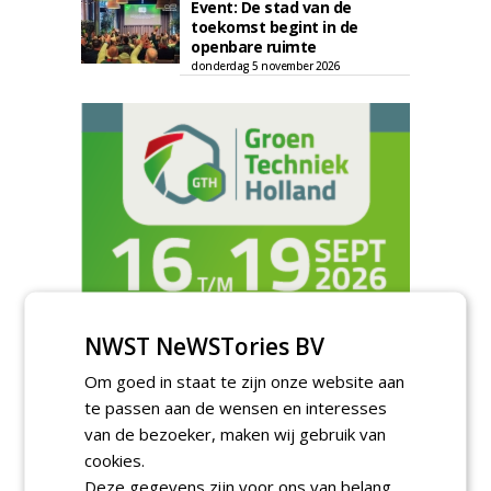
Event: De stad van de
toekomst begint in de
openbare ruimte
donderdag 5 november 2026
NWST NeWSTories BV
Om goed in staat te zijn onze website aan
TENDERS
te passen aan de wensen en interesses
van de bezoeker, maken wij gebruik van
Gemeente Eindhoven gunt groot
onderhoud ''Stedelijk bos'' binnen de
cookies.
bebouwingscontour houtkap aan
Deze gegevens zijn voor ons van belang