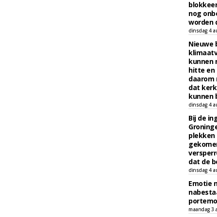
blokkeer
nog onb
worden d
dinsdag 4 a
Nieuwe 
klimaat
kunnen 
hitte en
daarom 
dat kerk
kunnen b
dinsdag 4 a
Bij de i
Groninge
plekken
gekomen
versperr
dat de b
dinsdag 4 a
Emotie 
nabesta
portem
maandag 3 