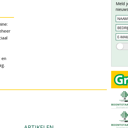
Meld j
nieuws
ine:
eheer
iaal
t en
ig.
ARTIKELEN