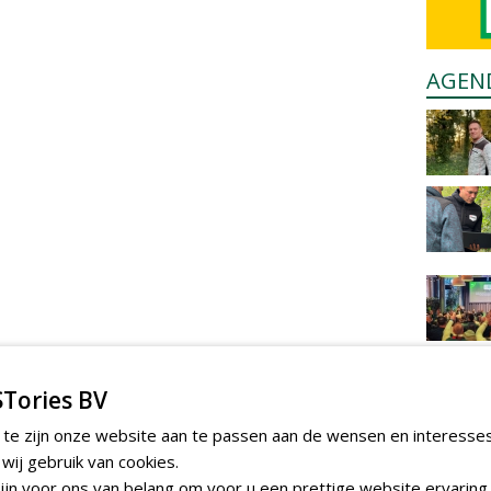
AGEN
Tories BV
 te zijn onze website aan te passen aan de wensen en interesse
ij gebruik van cookies.
jn voor ons van belang om voor u een prettige website ervaring 