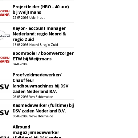
Projectleider (HBO - 40 uur)
bij Weijtmans
22-07-2026, Udenhout
Rayon- account manager
Nederland; regio Noord &
regio Zuid
18-06-2026, Noord & regio Zuid
Boomrooier / boomverzorger
ETW bij Weijtmans
04-05-2026
Proefveldmedewerker/
Chauffeur
landbouwmachines bij DSV
zaden Nederland B.V.
06-08-2026, Ven-Zelderheide
Kasmedewerker (fulltime) bij
DSV zaden Nederland B.V.
06-08-2026, Ven-Zelderheide
Allround
magazijnmedewerker
(fulltime) bij DSV zaden