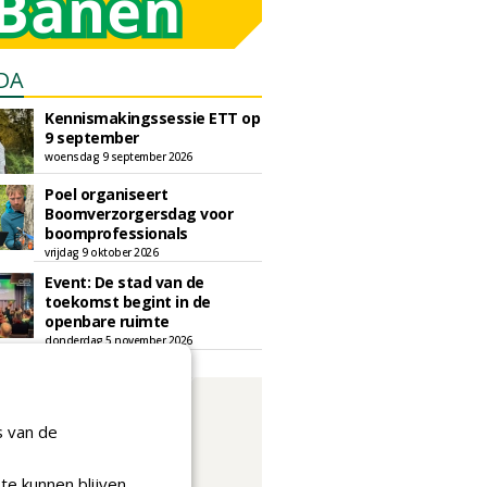
DA
Kennismakingssessie ETT op
9 september
woensdag 9 september 2026
Poel organiseert
Boomverzorgersdag voor
boomprofessionals
vrijdag 9 oktober 2026
Event: De stad van de
toekomst begint in de
openbare ruimte
donderdag 5 november 2026
s van de
te kunnen blijven