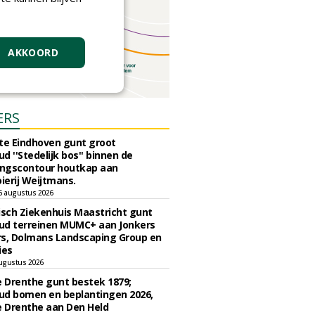
AKKOORD
ERS
e Eindhoven gunt groot
d ''Stedelijk bos'' binnen de
ngscontour houtkap aan
erij Weijtmans.
6 augustus 2026
sch Ziekenhuis Maastricht gunt
ud terreinen MUMC+ aan Jonkers
rs, Dolmans Landscaping Group en
ies
ugustus 2026
e Drenthe gunt bestek 1879;
ud bomen en beplantingen 2026,
e Drenthe aan Den Held