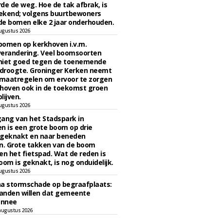
de de weg. Hoe de tak afbrak, is
ekend; volgens buurtbewoners
e bomen elke 2 jaar onderhouden.
ugustus 2026
bomen op kerkhoven i.v.m.
verandering. Veel boomsoorten
niet goed tegen de toenemende
 droogte. Groninger Kerken neemt
maatregelen om ervoor te zorgen
hoven ook in de toekomst groen
lijven.
ugustus 2026
ngang van het Stadspark in
n is een grote boom op drie
 geknakt en naar beneden
. Grote takken van de boom
en het fietspad. Wat de reden is
oom is geknakt, is nog onduidelijk.
ugustus 2026
na stormschade op begraafplaats:
anden willen dat gemeente
onnee
augustus 2026