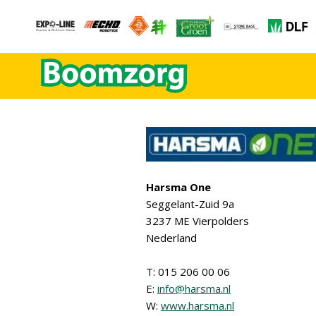
Harsma One
Seggelant-Zuid 9a
3237 ME Vierpolders
Nederland
T: 015 206 00 06
E:
info@harsma.nl
W:
www.harsma.nl