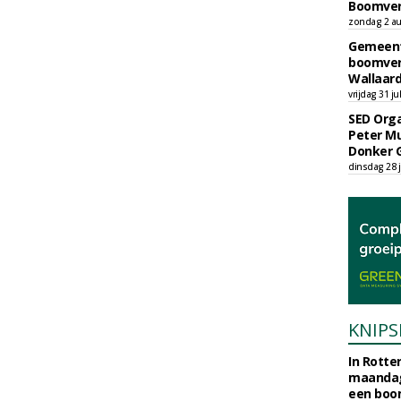
Boomver
zondag 2 au
Gemeent
boomver
Wallaard
vrijdag 31 ju
SED Orga
Peter Mu
Donker 
dinsdag 28 j
KNIPS
In Rotte
maandag
een boo