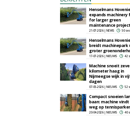
Henselmans Hovenie
expands machinery f
for larger green
maintenance projec
21-07-2026 | NEWS
50 se
Henselmans Hovenie
breidt machinepark u
groter groenonderh
17-07-2026 | NIEUWS
42 
Machine snoeit zeve
kilometer haag in
Nijmeegse wijk in vij
dagen
07-05-2026 | NIEUWS
52 
Compact snoeien la
baan: machine vindt 
weg op tennisparke
20-04-2026 | NIEUWS
40 