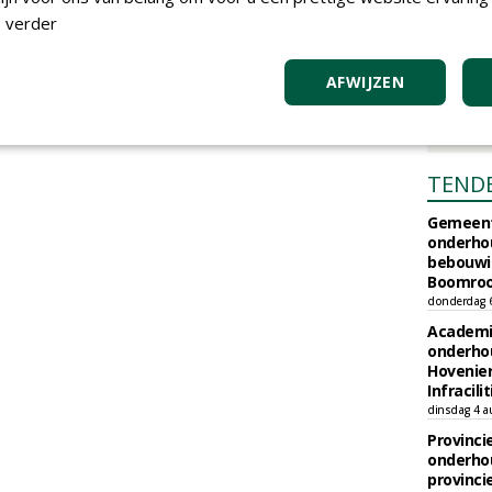
 verder
AFWIJZEN
TEND
Gemeent
onderhou
bebouwi
Boomrooi
donderdag 
Academi
onderho
Hovenie
Infracilit
dinsdag 4 a
Provinci
onderho
provinci