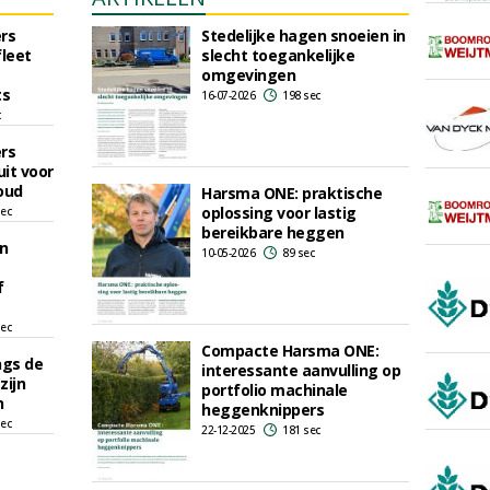
rs
Stedelijke hagen snoeien in
leet
slecht toegankelijke
omgevingen
ts
16-07-2026
198 sec
c
rs
it voor
oud
Harsma ONE: praktische
oplossing voor lastig
sec
bereikbare heggen
n
10-05-2026
89 sec
f
sec
Compacte Harsma ONE:
ngs de
interessante aanvulling op
zijn
portfolio machinale
n
heggenknippers
sec
22-12-2025
181 sec