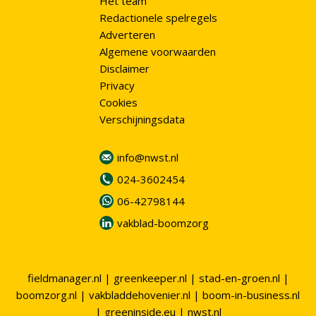
Het team
Redactionele spelregels
Adverteren
Algemene voorwaarden
Disclaimer
Privacy
Cookies
Verschijningsdata
info@nwst.nl
024-3602454
06-42798144
vakblad-boomzorg
fieldmanager.nl
|
greenkeeper.nl
|
stad-en-groen.nl
|
boomzorg.nl
|
vakbladdehovenier.nl
|
boom-in-business.nl
|
greeninside.eu
|
nwst.nl