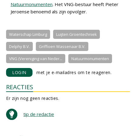
Natuurmonumenten
. Het VNG-bestuur heeft Pieter
Jeroense benoemd als zijn opvolger.
Waterschap Limburg
Luijten Groentechniek
Delphy B.V.
Griffioen Wassenaar B.V.
VNG (Vereniging van Neder...
Natuurmonumenten
LOGIN
met je e-mailadres om te reageren.
REACTIES
Er zijn nog geen reacties.
tip de redactie