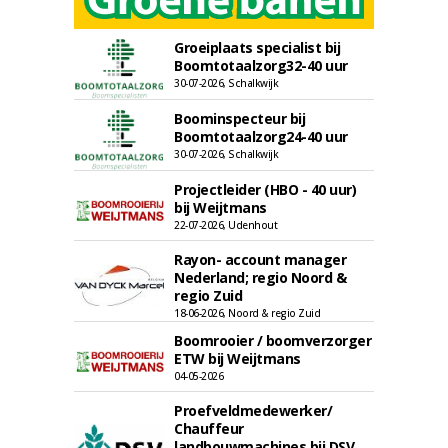
Groeiplaats specialist bij
Boomtotaalzorg32-40 uur
30-07-2026, Schalkwijk
Boominspecteur bij
Boomtotaalzorg24-40 uur
30-07-2026, Schalkwijk
Projectleider (HBO - 40 uur)
bij Weijtmans
22-07-2026, Udenhout
Rayon- account manager
Nederland; regio Noord &
regio Zuid
18-06-2026, Noord & regio Zuid
Boomrooier / boomverzorger
ETW bij Weijtmans
04-05-2026
Proefveldmedewerker/
Chauffeur
landbouwmachines bij DSV