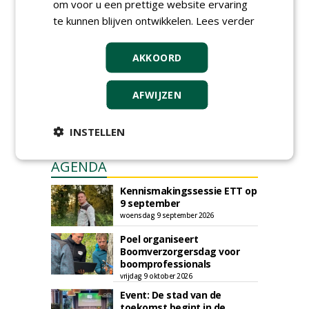
om voor u een prettige website ervaring
Iedereen kan gratis kleine advertenties
te kunnen blijven ontwikkelen.
Lees verder
plaatsen via zijn eigen account.
Plaats een gratis advertentie
AKKOORD
AFWIJZEN
INSTELLEN
AGENDA
Kennismakingssessie ETT op
9 september
woensdag 9 september 2026
Poel organiseert
Boomverzorgersdag voor
boomprofessionals
vrijdag 9 oktober 2026
Event: De stad van de
toekomst begint in de