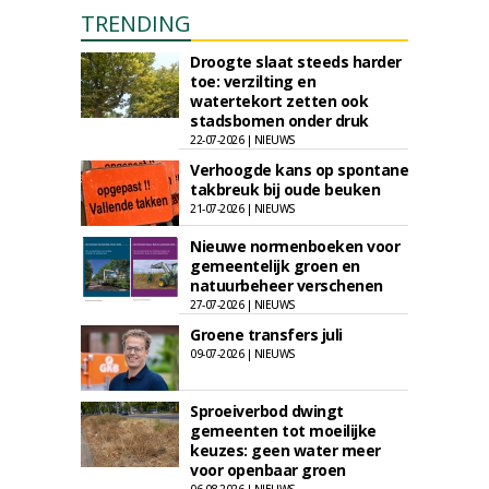
TRENDING
Droogte slaat steeds harder
toe: verzilting en
watertekort zetten ook
stadsbomen onder druk
22-07-2026 | NIEUWS
Verhoogde kans op spontane
takbreuk bij oude beuken
21-07-2026 | NIEUWS
Nieuwe normenboeken voor
gemeentelijk groen en
natuurbeheer verschenen
27-07-2026 | NIEUWS
Groene transfers juli
09-07-2026 | NIEUWS
Sproeiverbod dwingt
gemeenten tot moeilijke
keuzes: geen water meer
voor openbaar groen