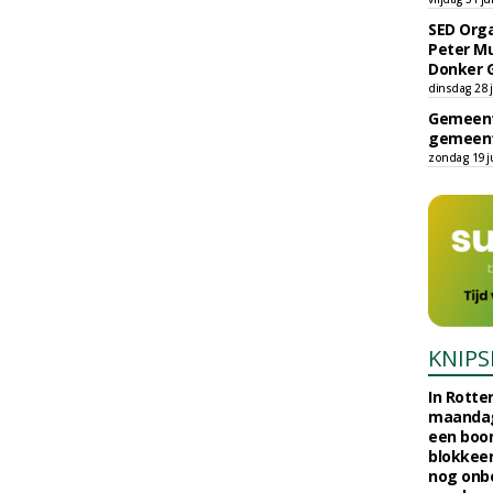
SED Orga
Peter Mu
Donker 
dinsdag 28 j
Gemeent
gemeent
zondag 19 ju
KNIPS
In Rotte
maandag
een boo
blokkeer
nog onb