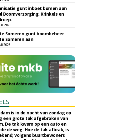
nisatie gunt inboet bomen aan
l Boomverzorging, Krinkels en
Groep.
uli 2026
e Someren gunt boombeheer
e Someren aan
li 2026
ELS
rdam is in de nacht van zondag op
 een grote tak afgebroken van
m. De tak kwam op een auto en
de de weg. Hoe de tak afbrak, is
ekend; volgens buurtbewoners