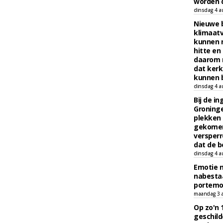
worden d
dinsdag 4 a
Nieuwe 
klimaat
kunnen 
hitte en
daarom 
dat kerk
kunnen b
dinsdag 4 a
Bij de i
Groninge
plekken
gekomen
versperr
dat de b
dinsdag 4 a
Emotie 
nabesta
portem
maandag 3 
Op zo'n 
geschild