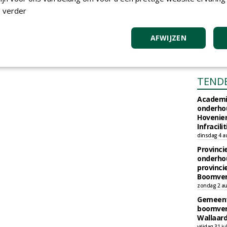
 verder
AFWIJZEN
TEND
Academi
onderho
Hovenie
Infracilit
dinsdag 4 a
Provinci
onderho
provinci
Boomver
zondag 2 au
Gemeent
boomver
Wallaard
vrijdag 31 ju