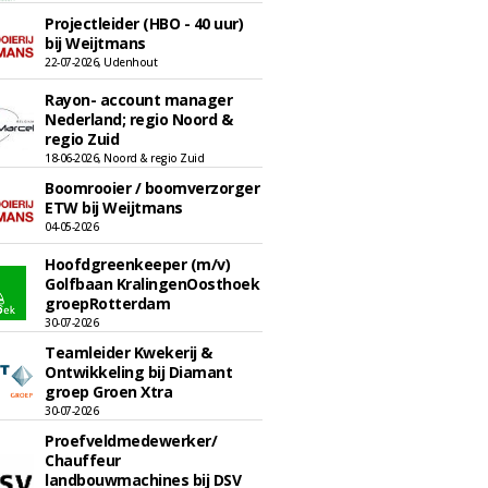
Projectleider (HBO - 40 uur)
bij Weijtmans
22-07-2026, Udenhout
Rayon- account manager
Nederland; regio Noord &
regio Zuid
18-06-2026, Noord & regio Zuid
Boomrooier / boomverzorger
ETW bij Weijtmans
04-05-2026
Hoofdgreenkeeper (m/v)
Golfbaan KralingenOosthoek
groepRotterdam
30-07-2026
Teamleider Kwekerij &
Ontwikkeling bij Diamant
groep Groen Xtra
30-07-2026
Proefveldmedewerker/
Chauffeur
landbouwmachines bij DSV