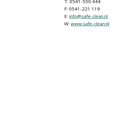
T: 0541-530 444
F: 0541-221 119
E:
info@safe-clean.nl
W:
www.safe-clean.nl