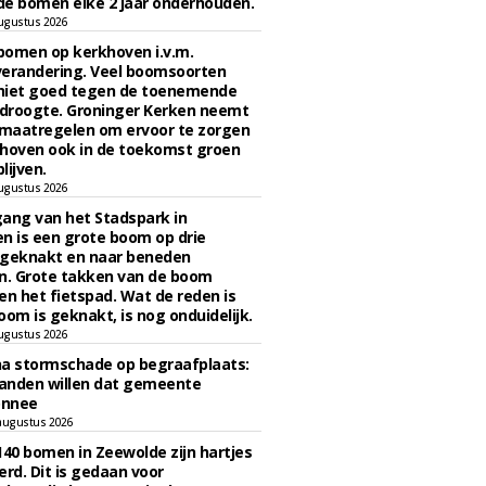
e bomen elke 2 jaar onderhouden.
ugustus 2026
bomen op kerkhoven i.v.m.
verandering. Veel boomsoorten
niet goed tegen de toenemende
 droogte. Groninger Kerken neemt
maatregelen om ervoor te zorgen
hoven ook in de toekomst groen
lijven.
ugustus 2026
ngang van het Stadspark in
n is een grote boom op drie
 geknakt en naar beneden
. Grote takken van de boom
en het fietspad. Wat de reden is
oom is geknakt, is nog onduidelijk.
ugustus 2026
na stormschade op begraafplaats:
anden willen dat gemeente
onnee
augustus 2026
140 bomen in Zeewolde zijn hartjes
erd. Dit is gedaan voor