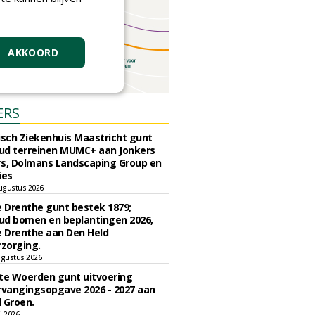
AKKOORD
ERS
sch Ziekenhuis Maastricht gunt
ud terreinen MUMC+ aan Jonkers
rs, Dolmans Landscaping Group en
ies
ugustus 2026
e Drenthe gunt bestek 1879;
ud bomen en beplantingen 2026,
e Drenthe aan Den Held
zorging.
gustus 2026
e Woerden gunt uitvoering
vangingsopgave 2026 - 2027 aan
 Groen.
li 2026