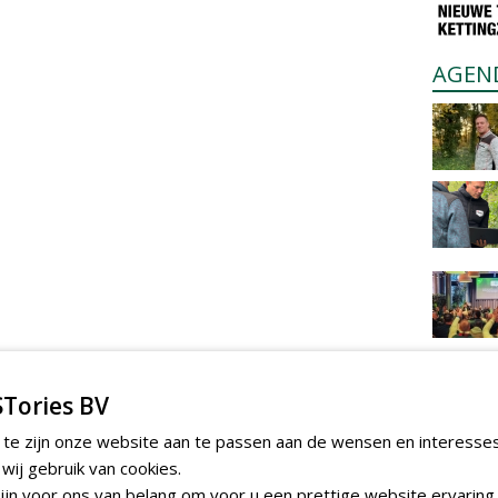
AGEN
Tories BV
 te zijn onze website aan te passen aan de wensen en interesse
ij gebruik van cookies.
jn voor ons van belang om voor u een prettige website ervaring 