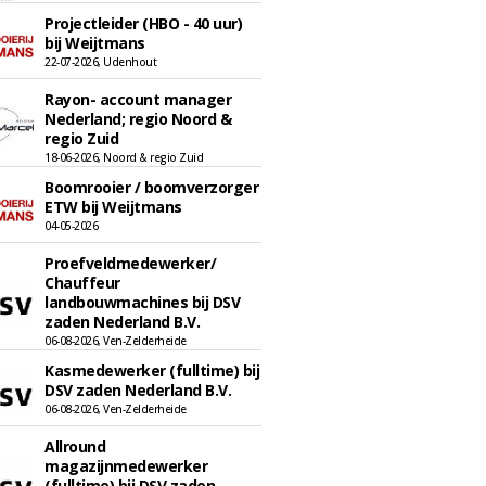
Projectleider (HBO - 40 uur)
bij Weijtmans
22-07-2026, Udenhout
Rayon- account manager
Nederland; regio Noord &
regio Zuid
18-06-2026, Noord & regio Zuid
Boomrooier / boomverzorger
ETW bij Weijtmans
04-05-2026
Proefveldmedewerker/
Chauffeur
landbouwmachines bij DSV
zaden Nederland B.V.
06-08-2026, Ven-Zelderheide
Kasmedewerker (fulltime) bij
DSV zaden Nederland B.V.
06-08-2026, Ven-Zelderheide
Allround
magazijnmedewerker
(fulltime) bij DSV zaden