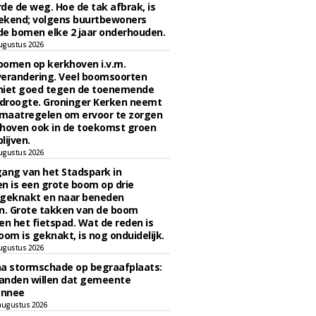
de de weg. Hoe de tak afbrak, is
ekend; volgens buurtbewoners
e bomen elke 2 jaar onderhouden.
ugustus 2026
bomen op kerkhoven i.v.m.
verandering. Veel boomsoorten
niet goed tegen de toenemende
 droogte. Groninger Kerken neemt
maatregelen om ervoor te zorgen
hoven ook in de toekomst groen
lijven.
ugustus 2026
ngang van het Stadspark in
n is een grote boom op drie
 geknakt en naar beneden
. Grote takken van de boom
en het fietspad. Wat de reden is
oom is geknakt, is nog onduidelijk.
ugustus 2026
na stormschade op begraafplaats:
anden willen dat gemeente
onnee
augustus 2026