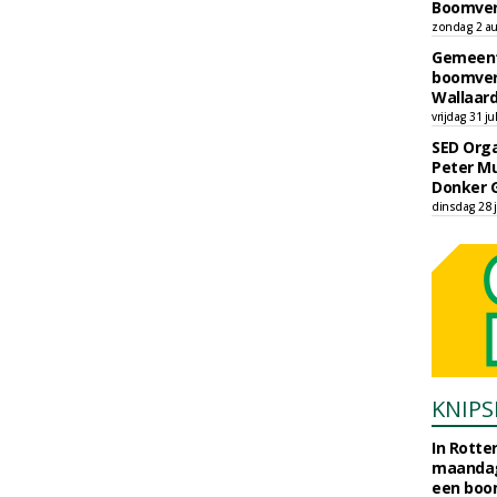
Boomver
zondag 2 au
Gemeent
boomver
Wallaard
vrijdag 31 ju
SED Orga
Peter Mu
Donker 
dinsdag 28 j
KNIPS
In Rotte
maandag
een boo