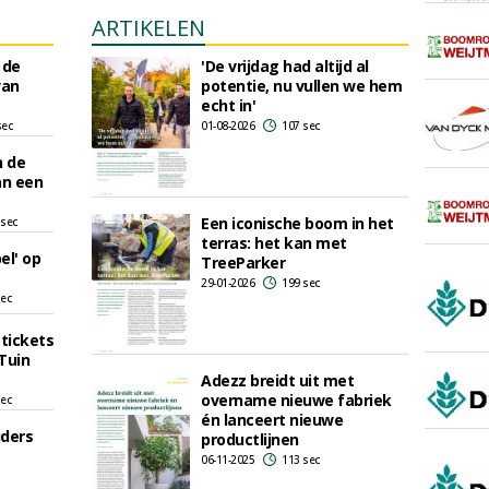
ARTIKELEN
 de
'De vrijdag had altijd al
van
potentie, nu vullen we hem
echt in'
sec
01-08-2026
107 sec
n de
an een
Een iconische boom in het
 sec
terras: het kan met
el' op
TreeParker
29-01-2026
199 sec
sec
 tickets
Tuin
Adezz breidt uit met
overname nieuwe fabriek
sec
én lanceert nieuwe
uders
productlijnen
06-11-2025
113 sec