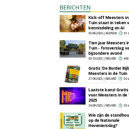
BERICHTEN
Kick-off Meesters in
Tuin staat in teken 
kennisdeling en AI
03-06-2026 | AGENDA
61 
Tien jaar Meesters i
Tuin - fotoverslag v
bijzondere avond
03-10-2025 | NIEUWS
400
Gratis 'De Border Bijb
Meesters in de Tuin
27-09-2025 | NIEUWS
50 
Laatste kans! Gratis
voor Meesters in de 
2025
26-09-2025 | NIEUWS
30 
Wie zijn de standho
op de Nationale
Hoveniersdag?