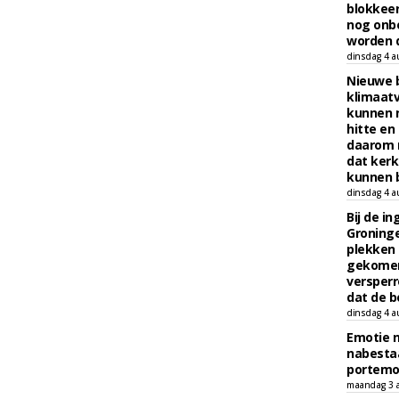
blokkeer
nog onb
worden d
dinsdag 4 a
Nieuwe 
klimaat
kunnen 
hitte en
daarom 
dat kerk
kunnen b
dinsdag 4 a
Bij de i
Groninge
plekken
gekomen
versperr
dat de b
dinsdag 4 a
Emotie 
nabesta
portem
maandag 3 