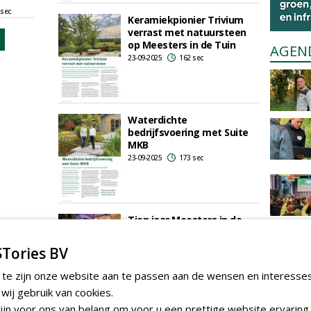
 sec
Keramiekpionier Trivium
verrast met natuursteen
op Meesters in de Tuin
AGEN
23-09-2025
162 sec
Waterdichte
bedrijfsvoering met Suite
MKB
23-09-2025
173 sec
Tien jaar Meesters in de
Tuin: ‘Wij hebben er ook
niet voor geleerd, dus je
Tories BV
moet het vooral doen’
10-08-2025
178 sec
 te zijn onze website aan te passen aan de wensen en interesse
ij gebruik van cookies.
jn voor ons van belang om voor u een prettige website ervaring 