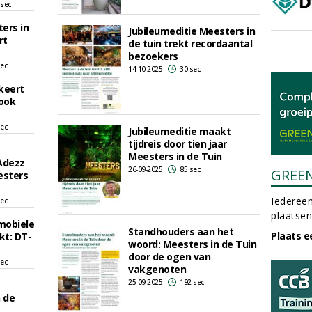
 sec
ers in
Jubileumeditie Meesters in
rt
de tuin trekt recordaantal
bezoekers
sec
14-10-2025
30 sec
keert
 ook
sec
Jubileumeditie maakt
tijdreis door tien jaar
Meesters in de Tuin
Adezz
26-09-2025
85 sec
GREE
esters
Iedereen
sec
plaatsen
mobiele
Standhouders aan het
Plaats e
kt: DT-
woord: Meesters in de Tuin
door de ogen van
sec
vakgenoten
25-09-2025
192 sec
 de