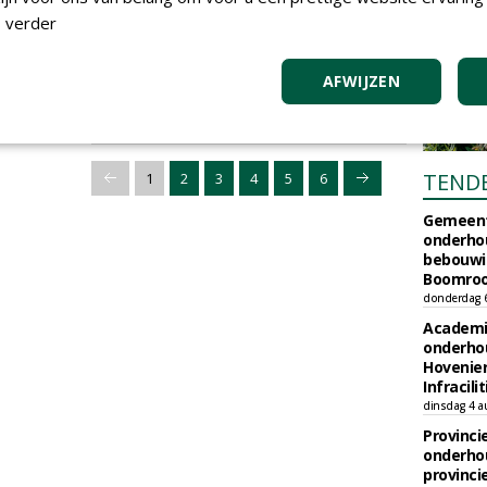
Pas op voor de zzp'er
 verder
01-11-2024
99 sec
AFWIJZEN
TEND
1
2
3
4
5
6
Gemeent
onderhou
bebouwi
Boomrooi
donderdag 
Academi
onderho
Hovenie
Infracilit
dinsdag 4 a
Provinci
onderho
provinci