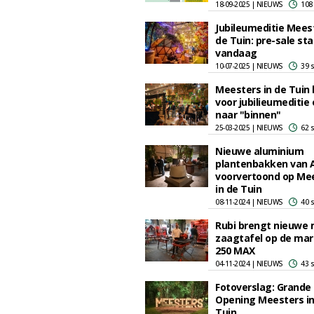
18-09-2025 | NIEUWS
108
Jubileumeditie Meest
de Tuin: pre-sale sta
vandaag
10-07-2025 | NIEUWS
39 
Meesters in de Tuin 
voor jubilieumeditie
naar "binnen"
25-03-2025 | NIEUWS
62 
Nieuwe aluminium
plantenbakken van 
voorvertoond op Me
in de Tuin
08-11-2024 | NIEUWS
40 
Rubi brengt nieuwe 
zaagtafel op de mar
250 MAX
04-11-2024 | NIEUWS
43 
Fotoverslag: Grande
Opening Meesters in
Tuin