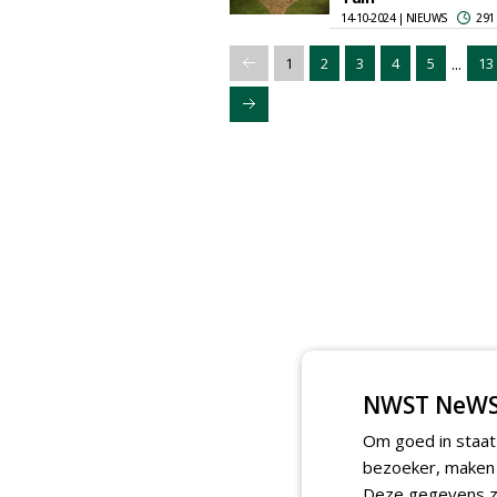
14-10-2024 | NIEUWS
291
...
1
2
3
4
5
13
NWST NeWS
Om goed in staat
bezoeker, maken w
Deze gegevens zi