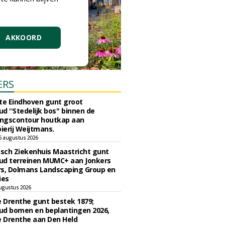
AKKOORD
ERS
e Eindhoven gunt groot
d ''Stedelijk bos'' binnen de
ngscontour houtkap aan
erij Weijtmans.
6 augustus 2026
sch Ziekenhuis Maastricht gunt
ud terreinen MUMC+ aan Jonkers
rs, Dolmans Landscaping Group en
ies
ugustus 2026
e Drenthe gunt bestek 1879;
ud bomen en beplantingen 2026,
e Drenthe aan Den Held