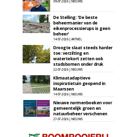
09-07-2026 | NIEUWS
De Stelling: 'De beste
beheermanier van de
eikenprocessierups is geen
beheer'
14-07-2026 | ARTIKEL
Droogte slaat steeds harder
toe: verzilting en
watertekort zetten ook
stadsbomen onder druk
22-07-2026 | NIEUWS
Klimaatadaptieve
inspiratietuin geopend in
Maarssen
14-07-2026 | NIEUWS
Nieuwe normenboeken voor
gemeentelijk groen en
natuurbeheer verschenen
27-07-2026 | NIEUWS