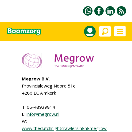
Megrow B.V.
Provincialeweg Noord 51c
4286 EC Almkerk
T: 06-48939814
E:
info@megrow.nl
W:
www.thedutchnightcrawlers.nl/nl/megrow