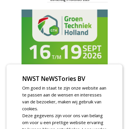
NWST NeWSTories BV
TENDERS
Om goed in staat te zijn onze website aan
te passen aan de wensen en interesses
Academisch Ziekenhuis Maastricht gunt
van de bezoeker, maken wij gebruik van
onderhoud terreinen MUMC+ aan Jonkers
Hoveniers, Dolmans Landscaping Group en
cookies.
Infracilities
Deze gegevens zijn voor ons van belang
dinsdag 4 augustus 2026
om voor u een prettige website ervaring
Provincie Drenthe gunt bestek 1879;