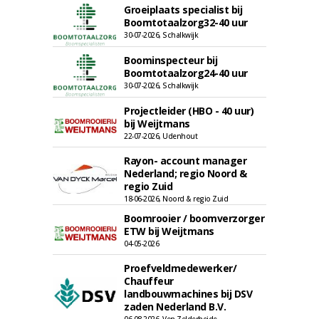
Groeiplaats specialist bij
Boomtotaalzorg32-40 uur
30-07-2026, Schalkwijk
Boominspecteur bij
Boomtotaalzorg24-40 uur
30-07-2026, Schalkwijk
Projectleider (HBO - 40 uur)
bij Weijtmans
22-07-2026, Udenhout
Rayon- account manager
Nederland; regio Noord &
regio Zuid
18-06-2026, Noord & regio Zuid
Boomrooier / boomverzorger
ETW bij Weijtmans
04-05-2026
Proefveldmedewerker/
Chauffeur
landbouwmachines bij DSV
zaden Nederland B.V.