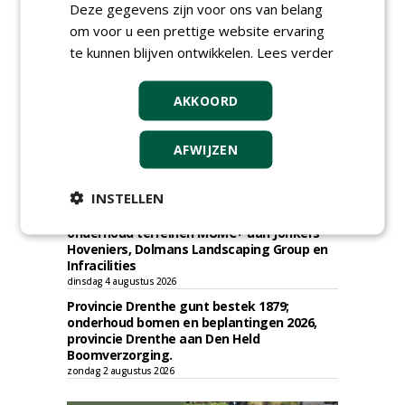
Deze gegevens zijn voor ons van belang
vrijdag 7 augustus 2026
om voor u een prettige website ervaring
Gemeente Tilburg gunt ecologische
te kunnen blijven ontwikkelen.
Lees verder
verbindingszone Zwaluwenbunders en
boslandschap Rugdijk aan Van Helvoirt
Groenprojecten
AKKOORD
vrijdag 7 augustus 2026
Gemeente Eindhoven gunt groot
onderhoud ''Stedelijk bos'' binnen de
AFWIJZEN
bebouwingscontour houtkap aan
Boomrooierij Weijtmans.
donderdag 6 augustus 2026
INSTELLEN
Academisch Ziekenhuis Maastricht gunt
onderhoud terreinen MUMC+ aan Jonkers
Hoveniers, Dolmans Landscaping Group en
Infracilities
dinsdag 4 augustus 2026
Provincie Drenthe gunt bestek 1879;
onderhoud bomen en beplantingen 2026,
provincie Drenthe aan Den Held
Boomverzorging.
zondag 2 augustus 2026