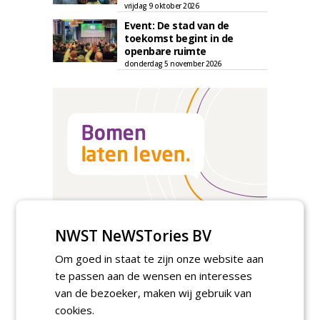
vrijdag 9 oktober 2026
Event: De stad van de
toekomst begint in de
openbare ruimte
donderdag 5 november 2026
NWST NeWSTories BV
Om goed in staat te zijn onze website aan
te passen aan de wensen en interesses
TENDERS
van de bezoeker, maken wij gebruik van
Gemeente Tilburg gunt raamovereenkomst
cookies.
kap en herplant bomen aan J. van Esch.