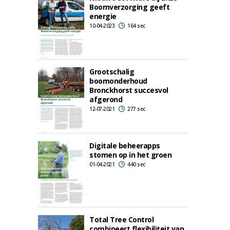
Boomverzorging geeft
energie
10-04-2023
164 sec
Grootschalig
boomonderhoud
Bronckhorst succesvol
afgerond
12-07-2021
277 sec
Digitale beheerapps
stomen op in het groen
01-04-2021
440 sec
Total Tree Control
combineert flexibiliteit van