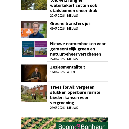
toe: verzilting en
watertekort zetten ook
stadsbomen onder druk
22-07-2026 | NIEUWS
Groene transfers juli
09-07-2026 | NIEUWS
Nieuwe normenboeken voor
gemeentelijk groen en
natuurbeheer verschenen
27-07-2026 | NIEUWS
Zesjesmentaliteit
16-07-2026 | ARTIKEL
Trees for All: vergeten
stukken openbare ruimte
bieden kansen voor
vergroening
29-07-2026 | NIEUWS