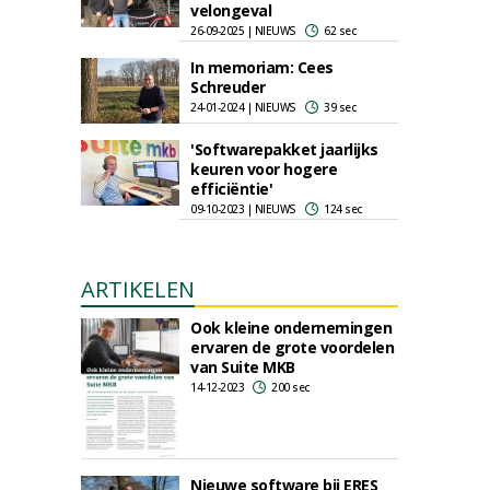
velongeval
26-09-2025 | NIEUWS
62 sec
In memoriam: Cees
Schreuder
24-01-2024 | NIEUWS
39 sec
'Softwarepakket jaarlijks
keuren voor hogere
efficiëntie'
09-10-2023 | NIEUWS
124 sec
ARTIKELEN
Ook kleine ondernemingen
ervaren de grote voordelen
van Suite MKB
14-12-2023
200 sec
Nieuwe software bij ERES