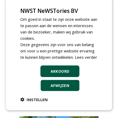
NWST NeWSTories BV
Om goed in staat te zijn onze website aan
te passen aan de wensen en interesses
van de bezoeker, maken wij gebruik van
cookies.
AGENDA
Deze gegevens zijn voor ons van belang
om voor u een prettige website ervaring
Kennismakingssessie ETT op
te kunnen blijven ontwikkelen.
Lees verder
9 september
woensdag 9 september 2026
AKKOORD
Poel organiseert
Boomverzorgersdag voor
boomprofessionals
AFWIJZEN
vrijdag 9 oktober 2026
Event: De stad van de
toekomst begint in de
INSTELLEN
openbare ruimte
donderdag 5 november 2026