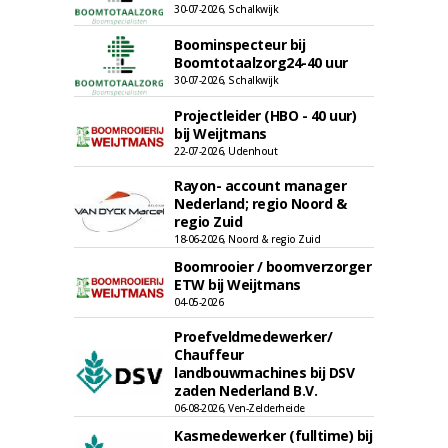
30-07-2026, Schalkwijk
Boominspecteur bij
Boomtotaalzorg24-40 uur
30-07-2026, Schalkwijk
Projectleider (HBO - 40 uur)
bij Weijtmans
22-07-2026, Udenhout
Rayon- account manager
Nederland; regio Noord &
regio Zuid
18-06-2026, Noord & regio Zuid
Boomrooier / boomverzorger
ETW bij Weijtmans
04-05-2026
Proefveldmedewerker/
Chauffeur
landbouwmachines bij DSV
zaden Nederland B.V.
06-08-2026, Ven-Zelderheide
Kasmedewerker (fulltime) bij