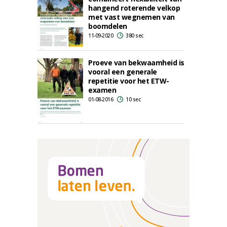
hangend roterende velkop
met vast wegnemen van
boomdelen
11-09-2020
380 sec
Proeve van bekwaamheid is
vooral een generale
repetitie voor het ETW-
examen
01-08-2016
10 sec