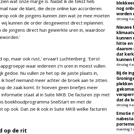
 zien wat onze marge is. Nadat ik de tekst heb
blokkeer
mail naar de klant, die deze online kan accorderen.
nog onb
worden d
arop ook de jongens kunnen zien wat ze mee moeten
dinsdag 4 a
 wij kunnen de order desgewenst direct inplannen.
Nieuwe 
n de jongens direct hun gewerkte uren in, waardoor
klimaat
geworden.'
kunnen 
hitte en
daarom 
dat kerk
jd op, maar ook rust,' ervaart Luchtenberg. 'Eerst
kunnen b
dinsdag 4 a
ppgroepje waar iedereen z'n uren in moest vullen.
k gedoe. Nu vullen ze het op de juiste plaats in,
Bij de i
Groninge
 ik hoef niemand meer achter de broek aan te zitten.
plekken
 op de zaak komt. Er hoeven geen briefjes meer
gekomen
informatie staat al in Suite MKB. De facturen zijn met
versperr
dat de b
ons boekhoudprogramma SnelStart en met de
dinsdag 4 a
t op ook. Dan zie ik ook in Suite MKB welke facturen
Emotie 
nabesta
portem
d op de rit
maandag 3 