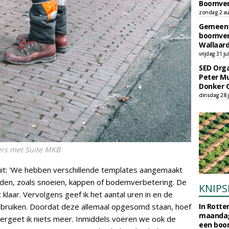
Boomver
zondag 2 au
Gemeent
boomver
Wallaard
vrijdag 31 ju
SED Orga
Peter Mu
Donker 
dinsdag 28 j
ers met Suite MKB
uit: 'We hebben verschillende templates aangemaakt
den, zoals snoeien, kappen of bodemverbetering. De
KNIPS
 klaar. Vervolgens geef ik het aantal uren in en de
ebruiken. Doordat deze allemaal opgesomd staan, hoef
In Rotte
maandag
 vergeet ik niets meer. Inmiddels voeren we ook de
een boo