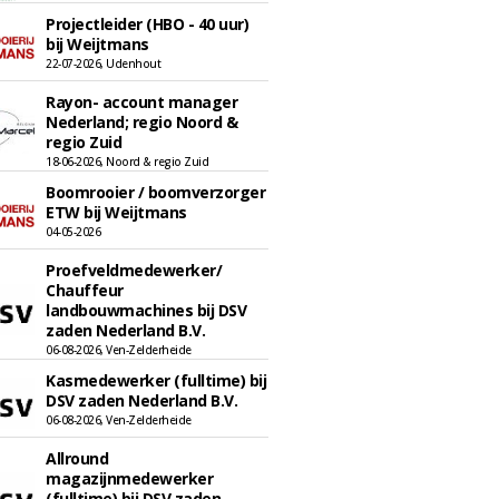
Projectleider (HBO - 40 uur)
bij Weijtmans
22-07-2026, Udenhout
Rayon- account manager
Nederland; regio Noord &
regio Zuid
18-06-2026, Noord & regio Zuid
Boomrooier / boomverzorger
ETW bij Weijtmans
04-05-2026
Proefveldmedewerker/
Chauffeur
landbouwmachines bij DSV
zaden Nederland B.V.
06-08-2026, Ven-Zelderheide
Kasmedewerker (fulltime) bij
DSV zaden Nederland B.V.
06-08-2026, Ven-Zelderheide
Allround
magazijnmedewerker
(fulltime) bij DSV zaden