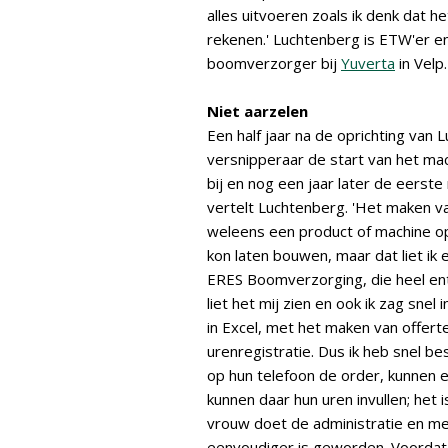
alles uitvoeren zoals ik denk dat h
rekenen.' Luchtenberg is ETW'er 
boomverzorger bij
Yuverta
in Velp.
Niet aarzelen
Een half jaar na de oprichting va
versnipperaar de start van het mac
bij en nog een jaar later de eerste
vertelt Luchtenberg. 'Het maken va
weleens een product of machine op
kon laten bouwen, maar dat liet ik 
ERES Boomverzorging, die heel en
liet het mij zien en ook ik zag sne
in Excel, met het maken van offert
urenregistratie. Dus ik heb snel b
op hun telefoon de order, kunnen e
kunnen daar hun uren invullen; het i
vrouw doet de administratie en me
eenvoudiger is geworden. Voordat 