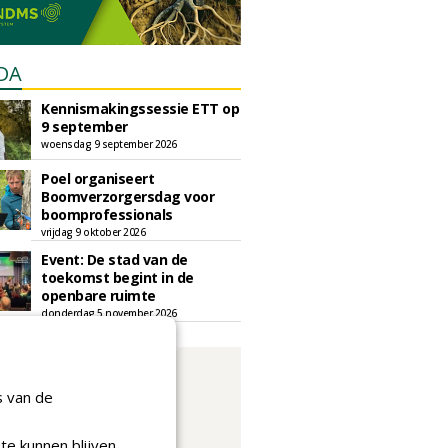
DA
Kennismakingssessie ETT op
9 september
woensdag 9 september 2026
Poel organiseert
Boomverzorgersdag voor
boomprofessionals
vrijdag 9 oktober 2026
Event: De stad van de
toekomst begint in de
openbare ruimte
donderdag 5 november 2026
s van de
te kunnen blijven