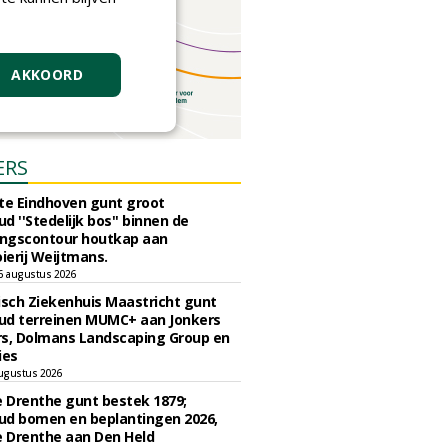
AKKOORD
ERS
e Eindhoven gunt groot
d ''Stedelijk bos'' binnen de
ngscontour houtkap aan
erij Weijtmans.
6 augustus 2026
sch Ziekenhuis Maastricht gunt
ud terreinen MUMC+ aan Jonkers
rs, Dolmans Landscaping Group en
ies
ugustus 2026
e Drenthe gunt bestek 1879;
ud bomen en beplantingen 2026,
e Drenthe aan Den Held