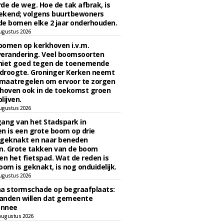
de de weg. Hoe de tak afbrak, is
ekend; volgens buurtbewoners
e bomen elke 2 jaar onderhouden.
ugustus 2026
bomen op kerkhoven i.v.m.
verandering. Veel boomsoorten
niet goed tegen de toenemende
 droogte. Groninger Kerken neemt
maatregelen om ervoor te zorgen
hoven ook in de toekomst groen
lijven.
ugustus 2026
ngang van het Stadspark in
n is een grote boom op drie
 geknakt en naar beneden
. Grote takken van de boom
en het fietspad. Wat de reden is
oom is geknakt, is nog onduidelijk.
ugustus 2026
na stormschade op begraafplaats:
anden willen dat gemeente
onnee
augustus 2026