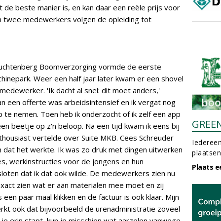
et de beste manier is, en kan daar een reële prijs voor
en twee medewerkers volgen de opleiding tot
n Luchtenberg Boomverzorging vormde de eerste
hinepark. Weer een half jaar later kwam er een shovel
 medewerker. 'Ik dacht al snel: dit moet anders,'
n een offerte was arbeidsintensief en ik vergat nog
 te nemen. Toen heb ik onderzocht of ik zelf een app
GREE
een beetje op z'n beloop. Na een tijd kwam ik eens bij
thousiast vertelde over Suite MKB. Cees Schreuder
Iedereen
l in dat het werkte. Ik was zo druk met dingen uitwerken
plaatsen
es, werkinstructies voor de jongens en hun
Plaats e
esloten dat ik dat ook wilde. De medewerkers zien nu
xact zien wat er aan materialen mee moet en zij
s een paar maal klikken en de factuur is ook klaar. Mijn
rkt ook dat bijvoorbeeld de urenadministratie zoveel
je erin stapt, kun je misschien wat aarzelen vanwege