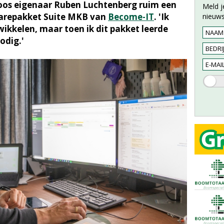
h koos eigenaar Ruben Luchtenberg ruim een
Meld j
warepakket Suite MKB van
Become-IT
. 'Ik
nieuws
wikkelen, maar toen ik dit pakket leerde
odig.'