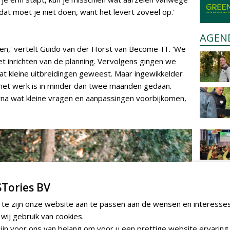
dat moet je niet doen, want het levert zoveel op.'
AGEN
pen,' vertelt Guido van der Horst van Become-IT. 'We
t inrichten van de planning. Vervolgens gingen we
at kleine uitbreidingen geweest. Maar ingewikkelder
n het werk is in minder dan twee maanden gedaan.
erna wat kleine vragen en aanpassingen voorbijkomen,
Tories BV
 te zijn onze website aan te passen aan de wensen en interesse
ij gebruik van cookies.
jn voor ons van belang om voor u een prettige website ervaring 