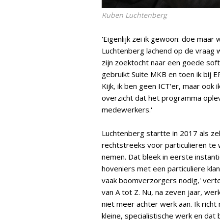
Ruben Luchtenberg
'Eigenlijk zei ik gewoon: doe maar
Luchtenberg lachend op de vraag we
zijn zoektocht naar een goede sof
gebruikt Suite MKB en toen ik bij E
Kijk, ik ben geen ICT'er, maar ook
overzicht dat het programma opleve
medewerkers.'
Luchtenberg startte in 2017 als z
rechtstreeks voor particulieren te
nemen. Dat bleek in eerste instantie
hoveniers met een particuliere kla
vaak boomverzorgers nodig,' vertelt
van A tot Z. Nu, na zeven jaar, wer
niet meer achter werk aan. Ik richt
kleine, specialistische werk en dat