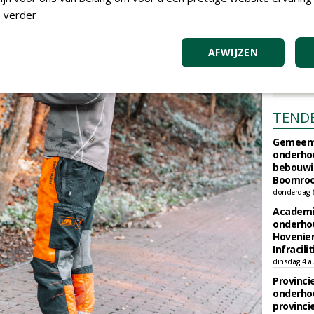
 verder
AFWIJZEN
TEND
Gemeent
onderhou
bebouwi
Boomrooi
donderdag 
Academi
onderho
Hovenie
Infracilit
dinsdag 4 a
Provinci
onderho
provinci