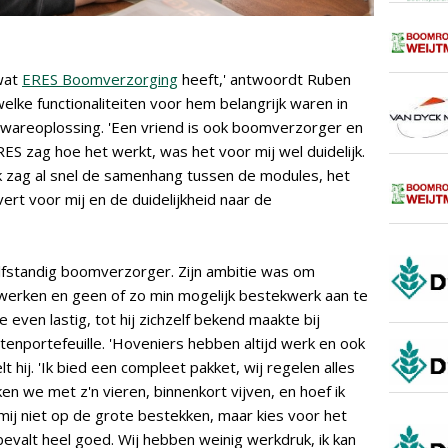
 wat
ERES Boomverzorging
heeft,' antwoordt Ruben
lke functionaliteiten voor hem belangrijk waren in
twareoplossing. 'Een vriend is ook boomverzorger en
RES zag hoe het werkt, was het voor mij wel duidelijk.
 ik zag al snel de samenhang tussen de modules, het
rt voor mij en de duidelijkheid naar de
elfstandig boomverzorger. Zijn ambitie was om
 werken en geen of zo min mogelijk bestekwerk aan te
 even lastig, tot hij zichzelf bekend maakte bij
ntenportefeuille. 'Hoveniers hebben altijd werk en ook
 hij. 'Ik bied een compleet pakket, wij regelen alles
ken we met z'n vieren, binnenkort vijven, en hoef ik
 mij niet op de grote bestekken, maar kies voor het
 bevalt heel goed. Wij hebben weinig werkdruk, ik kan