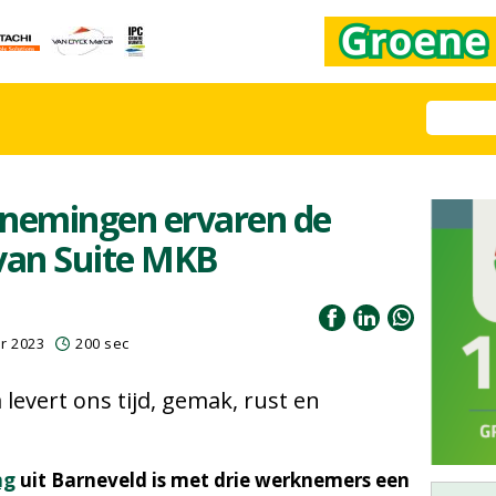
rnemingen ervaren de
 van Suite MKB
r 2023
200 sec
evert ons tijd, gemak, rust en
ng
uit Barneveld is met drie werknemers een