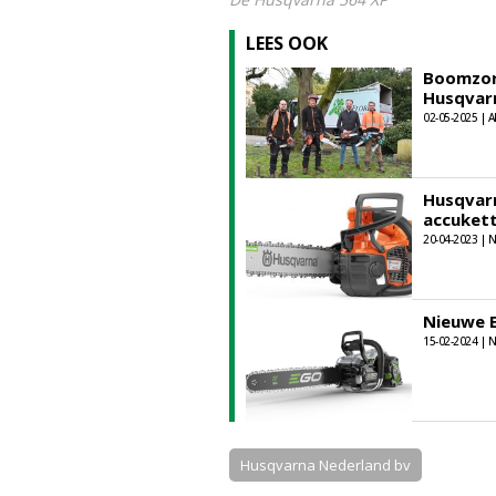
LEES OOK
Boomzorg
Husqvarn
02-05-2025 | A
Husqvarn
accuket
20-04-2023 |
Nieuwe 
15-02-2024 |
Husqvarna Nederland bv