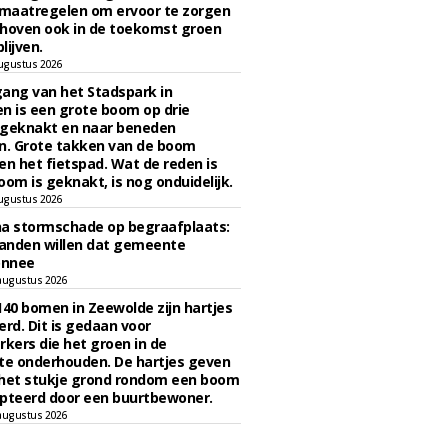
maatregelen om ervoor te zorgen
hoven ook in de toekomst groen
lijven.
ugustus 2026
ngang van het Stadspark in
n is een grote boom op drie
 geknakt en naar beneden
. Grote takken van de boom
en het fietspad. Wat de reden is
oom is geknakt, is nog onduidelijk.
ugustus 2026
na stormschade op begraafplaats:
anden willen dat gemeente
onnee
augustus 2026
140 bomen in Zeewolde zijn hartjes
erd. Dit is gedaan voor
ers die het groen in de
e onderhouden. De hartjes geven
 het stukje grond rondom een boom
pteerd door een buurtbewoner.
augustus 2026