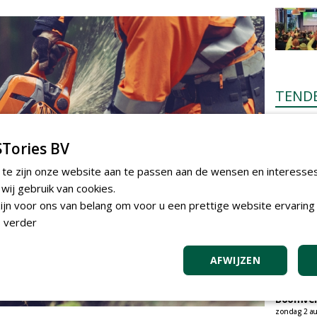
TEND
Gemeent
onderhou
Tories BV
bebouwi
Boomrooi
 te zijn onze website aan te passen aan de wensen en interesse
donderdag 
ij gebruik van cookies.
Academi
onderho
jn voor ons van belang om voor u een prettige website ervaring 
Hovenie
 verder
Infracilit
dinsdag 4 a
AFWIJZEN
Provinci
onderho
provinci
Boomver
zondag 2 au