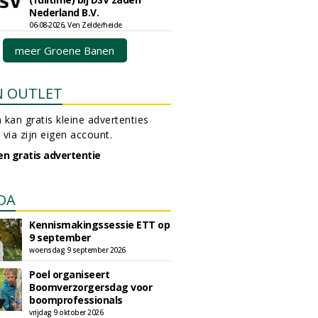
Nederland B.V.
06-08-2026, Ven Zelderheide
meer Groene Banen
N OUTLET
 kan gratis kleine advertenties
 via zijn eigen account.
en gratis advertentie
DA
Kennismakingssessie ETT op
9 september
woensdag 9 september 2026
Poel organiseert
Boomverzorgersdag voor
boomprofessionals
vrijdag 9 oktober 2026