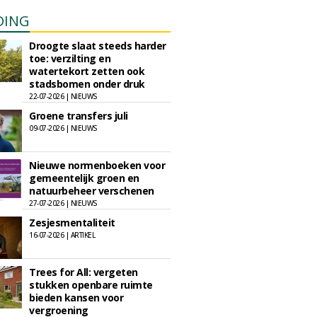
DING
Droogte slaat steeds harder
toe: verzilting en
watertekort zetten ook
stadsbomen onder druk
22-07-2026 | NIEUWS
Groene transfers juli
09-07-2026 | NIEUWS
Nieuwe normenboeken voor
gemeentelijk groen en
natuurbeheer verschenen
27-07-2026 | NIEUWS
Zesjesmentaliteit
16-07-2026 | ARTIKEL
Trees for All: vergeten
stukken openbare ruimte
bieden kansen voor
vergroening