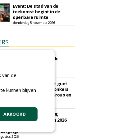
Event: De stad van de
toekomst begint in de
openbare ruimte
donderdag 5 november 2026
ERS
e Eindhoven gunt groot
d ''Stedelijk bos'' binnen de
ngscontour houtkap aan
erij Weijtmans.
s van de
6 augustus 2026
sch Ziekenhuis Maastricht gunt
ud terreinen MUMC+ aan Jonkers
te kunnen blijven
rs, Dolmans Landscaping Group en
ies
ugustus 2026
AKKOORD
e Drenthe gunt bestek 1879;
ud bomen en beplantingen 2026,
e Drenthe aan Den Held
zorging.
gustus 2026