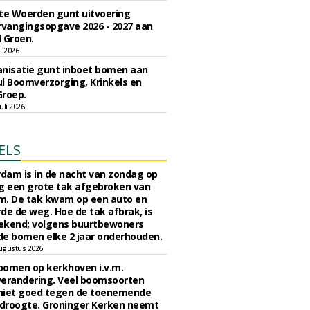
e Woerden gunt uitvoering
vangingsopgave 2026 - 2027 aan
 Groen.
li 2026
nisatie gunt inboet bomen aan
l Boomverzorging, Krinkels en
Groep.
uli 2026
ELS
rdam is in de nacht van zondag op
 een grote tak afgebroken van
m. De tak kwam op een auto en
de de weg. Hoe de tak afbrak, is
ekend; volgens buurtbewoners
e bomen elke 2 jaar onderhouden.
ugustus 2026
bomen op kerkhoven i.v.m.
verandering. Veel boomsoorten
niet goed tegen de toenemende
 droogte. Groninger Kerken neemt