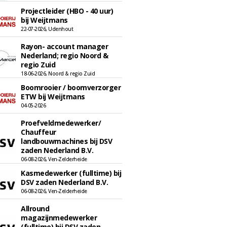
Projectleider (HBO - 40 uur)
bij Weijtmans
22-07-2026, Udenhout
Rayon- account manager
Nederland; regio Noord &
regio Zuid
18-06-2026, Noord & regio Zuid
Boomrooier / boomverzorger
ETW bij Weijtmans
04-05-2026
Proefveldmedewerker/
Chauffeur
landbouwmachines bij DSV
zaden Nederland B.V.
06-08-2026, Ven-Zelderheide
Kasmedewerker (fulltime) bij
DSV zaden Nederland B.V.
06-08-2026, Ven-Zelderheide
Allround
magazijnmedewerker
(fulltime) bij DSV zaden