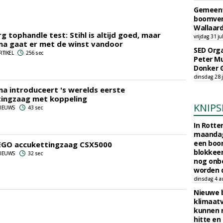
Gemeent
boomver
Wallaard
 tophandle test: Stihl is altijd goed, maar
vrijdag 31 ju
a gaat er met de winst vandoor
SED Orga
RTIKEL
256 sec
Peter Mu
Donker 
dinsdag 28 j
a introduceert 's werelds eerste
tingzaag met koppeling
KNIPS
 NIEUWS
43 sec
In Rotte
maandag
een boo
EGO accukettingzaag CSX5000
blokkeer
 NIEUWS
32 sec
nog onb
worden d
dinsdag 4 a
Nieuwe 
klimaat
kunnen 
hitte en