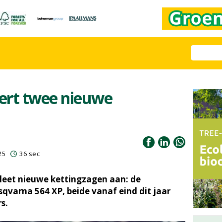
ert twee nieuwe
25
36 sec
eet nieuwe kettingzagen aan: de
qvarna 564 XP, beide vanaf eind dit jaar
s.