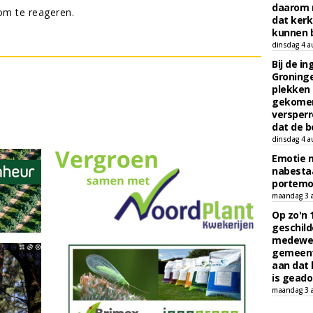
daarom 
m te reageren.
dat kerk
kunnen b
dinsdag 4 a
Bij de i
Groninge
plekken
gekomen
versperr
dat de b
dinsdag 4 a
Emotie 
nabesta
portem
maandag 3 
Op zo'n 
geschild
medewerk
gemeent
aan dat
is geado
maandag 3 