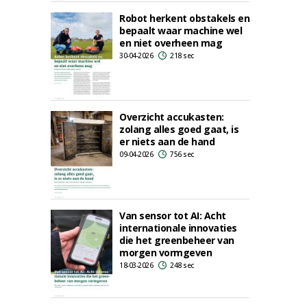
Robot herkent obstakels en
bepaalt waar machine wel
en niet overheen mag
30-04-2026
218 sec
Overzicht accukasten:
zolang alles goed gaat, is
er niets aan de hand
09-04-2026
756 sec
Van sensor tot AI: Acht
internationale innovaties
die het greenbeheer van
morgen vormgeven
18-03-2026
248 sec