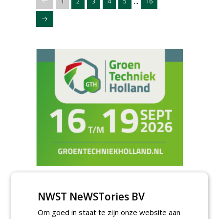
...
1
2
3
4
5
16
Meld je aan voor onze digitale
NWST NeWSTories BV
nieuwsbrief.
Om goed in staat te zijn onze website aan