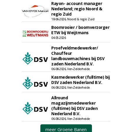
Rayon- account manager
Nederland; regio Noord &
regio Zuid
18-06-2026, Noord & regio Zuid
Boomrooier / boomverzorger
ETW bij Weijtmans
04-05-2026
Proefveldmedewerker/
Chauffeur
landbouwmachines bij DSV
zaden Nederland B.V.
06-08-2026, Ven-Zelderheide
Kasmedewerker (fulltime) bij
DSV zaden Nederland B.V.
06-08-2026, Ven-Zelderheide
Allround
magazijnmedewerker
(fulltime) bij DSV zaden
Nederland B.V.
06-08-2026, Ven Zelderheide
meer Groene Banen