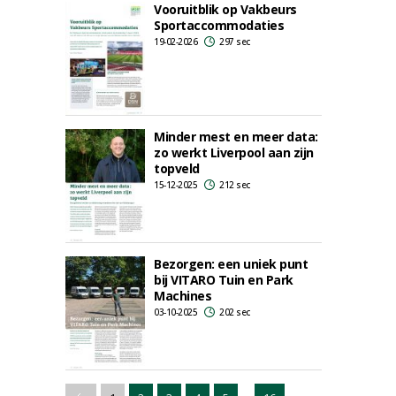
Vooruitblik op Vakbeurs
Sportaccommodaties
19-02-2026
297 sec
Minder mest en meer data:
zo werkt Liverpool aan zijn
topveld
15-12-2025
212 sec
Bezorgen: een uniek punt
bij VITARO Tuin en Park
Machines
03-10-2025
202 sec