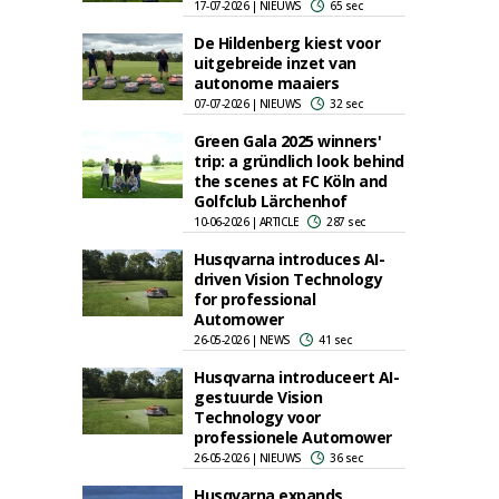
17-07-2026 | NIEUWS
65 sec
De Hildenberg kiest voor
uitgebreide inzet van
autonome maaiers
07-07-2026 | NIEUWS
32 sec
Green Gala 2025 winners'
trip: a gründlich look behind
the scenes at FC Köln and
Golfclub Lärchenhof
10-06-2026 | ARTICLE
287 sec
Husqvarna introduces AI-
driven Vision Technology
for professional
Automower
26-05-2026 | NEWS
41 sec
Husqvarna introduceert AI-
gestuurde Vision
Technology voor
professionele Automower
26-05-2026 | NIEUWS
36 sec
Husqvarna expands