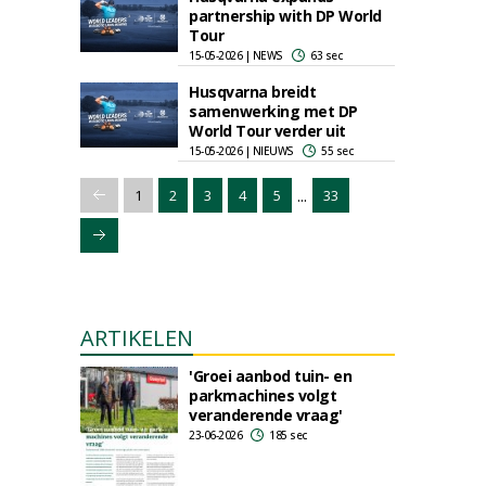
partnership with DP World
Tour
15-05-2026 | NEWS
63 sec
Husqvarna breidt
samenwerking met DP
World Tour verder uit
15-05-2026 | NIEUWS
55 sec
...
1
2
3
4
5
33
ARTIKELEN
'Groei aanbod tuin- en
parkmachines volgt
veranderende vraag'
23-06-2026
185 sec