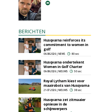
BERICHTEN
Husqvarna reinforces its
commitment to women in
golf
06-08-2026 | NEWS
80 sec
Husqvarna ondertekent
Women in Golf Charter
06-08-2026 | NIEUWS
50 sec
Royal Lytham kiest voor
maairobots van Husqvarna
21-07-2026 | NIEUWS
38 sec
Husqvarna zet zitmaaier
opnieuw in de
schijnwerpers