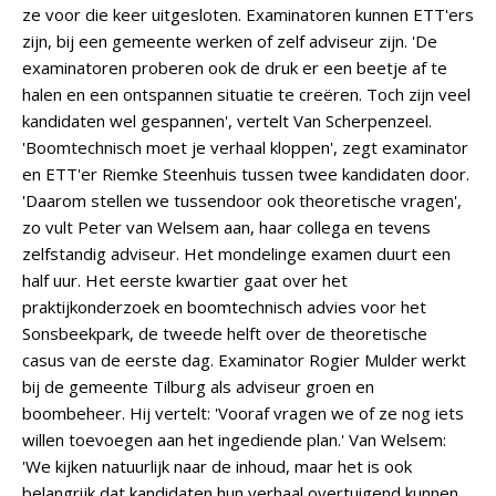
ze voor die keer uitgesloten. Examinatoren kunnen ETT'ers
zijn, bij een gemeente werken of zelf adviseur zijn. 'De
examinatoren proberen ook de druk er een beetje af te
halen en een ontspannen situatie te creëren. Toch zijn veel
kandidaten wel gespannen', vertelt Van Scherpenzeel.
'Boomtechnisch moet je verhaal kloppen', zegt examinator
en ETT'er Riemke Steenhuis tussen twee kandidaten door.
'Daarom stellen we tussendoor ook theoretische vragen',
zo vult Peter van Welsem aan, haar collega en tevens
zelfstandig adviseur. Het mondelinge examen duurt een
half uur. Het eerste kwartier gaat over het
praktijkonderzoek en boomtechnisch advies voor het
Sonsbeekpark, de tweede helft over de theoretische
casus van de eerste dag. Examinator Rogier Mulder werkt
bij de gemeente Tilburg als adviseur groen en
boombeheer. Hij vertelt: 'Vooraf vragen we of ze nog iets
willen toevoegen aan het ingediende plan.' Van Welsem:
'We kijken natuurlijk naar de inhoud, maar het is ook
belangrijk dat kandidaten hun verhaal overtuigend kunnen