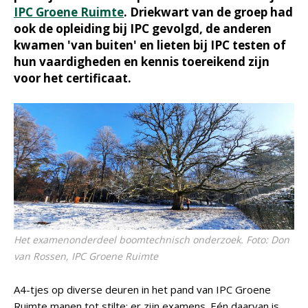
IPC Groene Ruimte
. Driekwart van de groep had
ook de opleiding bij IPC gevolgd, de anderen
kwamen 'van buiten' en lieten bij IPC testen of
hun vaardigheden en kennis toereikend zijn
voor het certificaat.
Het examenonderdeel boomtechnisch onderzoek. Foto: Don
van Rossen, IPC Groene Ruimte
A4-tjes op diverse deuren in het pand van IPC Groene
Ruimte manen tot stilte: er zijn examens. Eén daarvan is