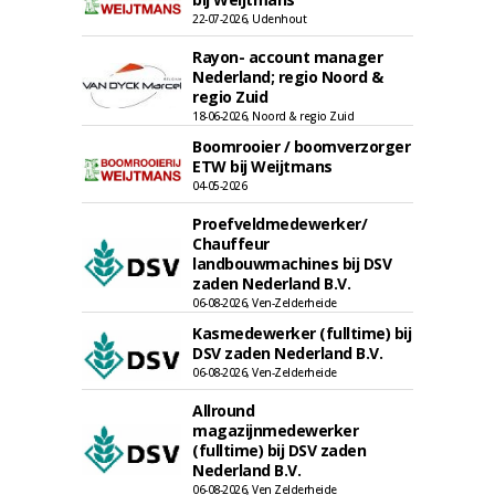
22-07-2026, Udenhout
Rayon- account manager
Nederland; regio Noord &
regio Zuid
18-06-2026, Noord & regio Zuid
Boomrooier / boomverzorger
ETW bij Weijtmans
04-05-2026
Proefveldmedewerker/
Chauffeur
landbouwmachines bij DSV
zaden Nederland B.V.
06-08-2026, Ven-Zelderheide
Kasmedewerker (fulltime) bij
DSV zaden Nederland B.V.
06-08-2026, Ven-Zelderheide
Allround
magazijnmedewerker
(fulltime) bij DSV zaden
Nederland B.V.
06-08-2026, Ven Zelderheide