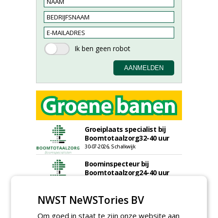
Groeiplaats specialist bij
Boomtotaalzorg32-40 uur
30-07-2026, Schalkwijk
Boominspecteur bij
Boomtotaalzorg24-40 uur
30-07-2026, Schalkwijk
NWST NeWSTories BV
Projectleider (HBO - 40 uur)
bij Weijtmans
Om goed in staat te zijn onze website aan
22-07-2026, Udenhout