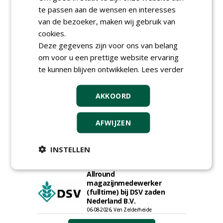
te passen aan de wensen en interesses
Rayon- account manager
van de bezoeker, maken wij gebruik van
Nederland; regio Noord &
regio Zuid
cookies.
18-06-2026, Noord & regio Zuid
Deze gegevens zijn voor ons van belang
Boomrooier / boomverzorger
om voor u een prettige website ervaring
ETW bij Weijtmans
te kunnen blijven ontwikkelen.
Lees verder
04-05-2026
Proefveldmedewerker/
AKKOORD
Chauffeur
landbouwmachines bij DSV
zaden Nederland B.V.
AFWIJZEN
06-08-2026, Ven-Zelderheide
Kasmedewerker (fulltime) bij
DSV zaden Nederland B.V.
INSTELLEN
06-08-2026, Ven-Zelderheide
Allround
magazijnmedewerker
(fulltime) bij DSV zaden
Nederland B.V.
06-08-2026, Ven Zelderheide