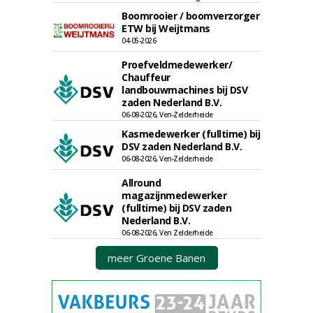
Boomrooier / boomverzorger
ETW bij Weijtmans
04-05-2026
Proefveldmedewerker/
Chauffeur
landbouwmachines bij DSV
zaden Nederland B.V.
06-08-2026, Ven-Zelderheide
Kasmedewerker (fulltime) bij
DSV zaden Nederland B.V.
06-08-2026, Ven-Zelderheide
Allround
magazijnmedewerker
(fulltime) bij DSV zaden
Nederland B.V.
06-08-2026, Ven Zelderheide
meer Groene Banen