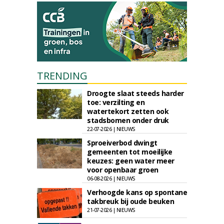
TRENDING
Droogte slaat steeds harder
toe: verzilting en
watertekort zetten ook
stadsbomen onder druk
22-07-2026 | NIEUWS
Sproeiverbod dwingt
gemeenten tot moeilijke
keuzes: geen water meer
voor openbaar groen
06-08-2026 | NIEUWS
Verhoogde kans op spontane
takbreuk bij oude beuken
21-07-2026 | NIEUWS