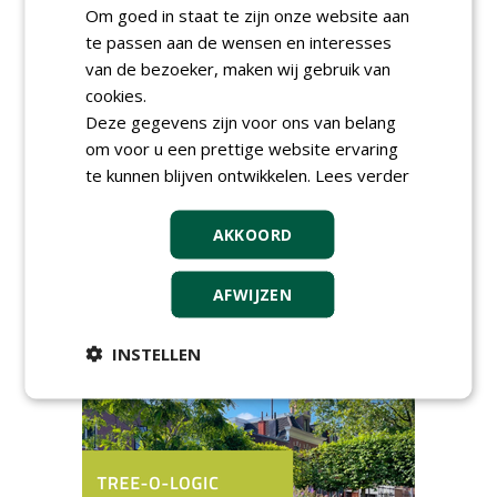
Om goed in staat te zijn onze website aan
te passen aan de wensen en interesses
van de bezoeker, maken wij gebruik van
AGENDA
cookies.
Deze gegevens zijn voor ons van belang
Kennismakingssessie ETT op
9 september
om voor u een prettige website ervaring
woensdag 9 september 2026
te kunnen blijven ontwikkelen.
Lees verder
Poel organiseert
Boomverzorgersdag voor
AKKOORD
boomprofessionals
vrijdag 9 oktober 2026
Event: De stad van de
AFWIJZEN
toekomst begint in de
openbare ruimte
donderdag 5 november 2026
INSTELLEN