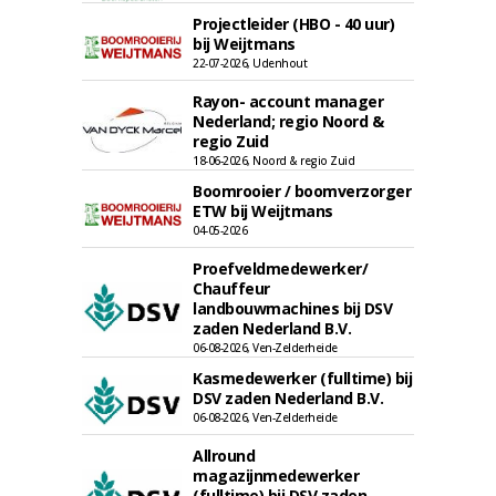
Projectleider (HBO - 40 uur)
bij Weijtmans
22-07-2026, Udenhout
Rayon- account manager
Nederland; regio Noord &
regio Zuid
18-06-2026, Noord & regio Zuid
Boomrooier / boomverzorger
ETW bij Weijtmans
04-05-2026
Proefveldmedewerker/
Chauffeur
landbouwmachines bij DSV
zaden Nederland B.V.
06-08-2026, Ven-Zelderheide
Kasmedewerker (fulltime) bij
DSV zaden Nederland B.V.
06-08-2026, Ven-Zelderheide
Allround
magazijnmedewerker
(fulltime) bij DSV zaden