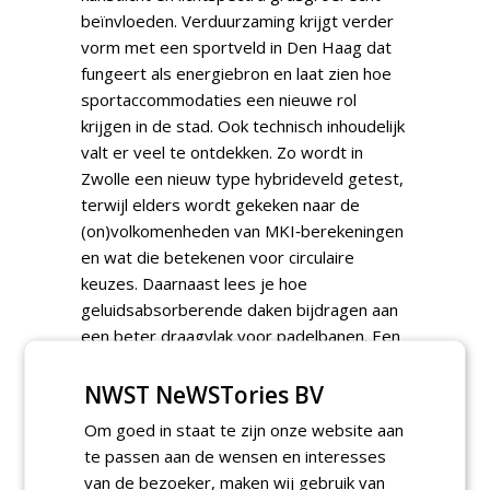
beïnvloeden. Verduurzaming krijgt verder
vorm met een sportveld in Den Haag dat
fungeert als energiebron en laat zien hoe
sportaccommodaties een nieuwe rol
krijgen in de stad. Ook technisch inhoudelijk
valt er veel te ontdekken. Zo wordt in
Zwolle een nieuw type hybrideveld getest,
terwijl elders wordt gekeken naar de
(on)volkomenheden van MKI‑berekeningen
en wat die betekenen voor circulaire
keuzes. Daarnaast lees je hoe
geluidsabsorberende daken bijdragen aan
een beter draagvlak voor padelbanen. Een
persoonlijk moment is het afscheid van
Gerrit Klop, die fieldmanagers oproept om
NWST NeWSTories BV
in systemen te blijven denken. Extra
Om goed in staat te zijn onze website aan
aandacht is er voor droogvelden voor
te passen aan de wensen en interesses
hockey: kansen, praktijkervaringen en de
van de bezoeker, maken wij gebruik van