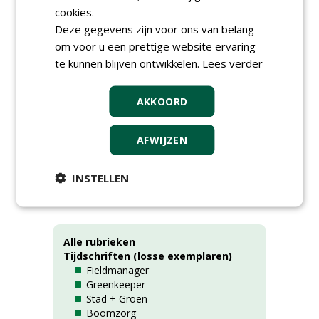
uitdagingen richting tophockey. En nog veel
cookies.
andere artikelen en nieuws in deze
Deze gegevens zijn voor ons van belang
voorjaarseditie van 2026.
om voor u een prettige website ervaring
te kunnen blijven ontwikkelen.
Lees verder
Veel leesplezier!
AKKOORD
Naam:
Fieldmanager
Jaar:
2026
Nummer:
2
AFWIJZEN
INSTELLEN
Rubrieken
Alle rubrieken
Tijdschriften (losse exemplaren)
Fieldmanager
Greenkeeper
Stad + Groen
Boomzorg