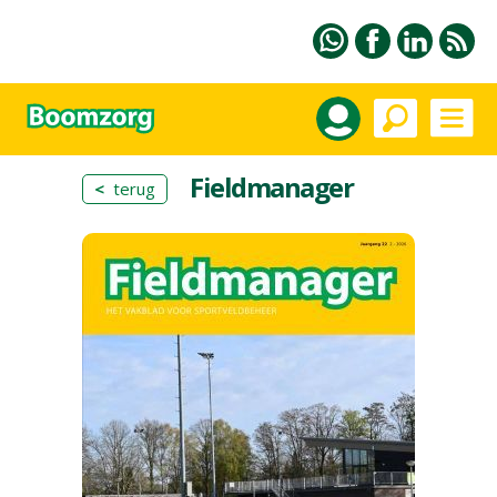
Fieldmanager
<
terug