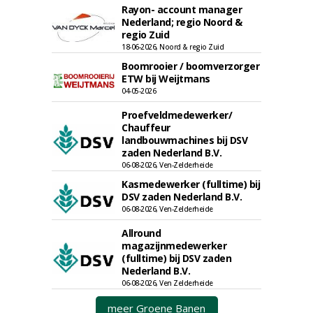
Rayon- account manager
Nederland; regio Noord &
regio Zuid
18-06-2026, Noord & regio Zuid
Boomrooier / boomverzorger
ETW bij Weijtmans
04-05-2026
Proefveldmedewerker/
Chauffeur
landbouwmachines bij DSV
zaden Nederland B.V.
06-08-2026, Ven-Zelderheide
Kasmedewerker (fulltime) bij
DSV zaden Nederland B.V.
06-08-2026, Ven-Zelderheide
Allround
magazijnmedewerker
(fulltime) bij DSV zaden
Nederland B.V.
06-08-2026, Ven Zelderheide
meer Groene Banen