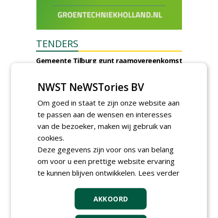
TENDERS
Gemeente Tilburg gunt raamovereenkomst
kap en herplant bomen aan J. van Esch.
vrijdag 7 augustus 2026
NWST NeWSTories BV
Gemeente Tilburg gunt ecologische
verbindingszone Zwaluwenbunders en
Om goed in staat te zijn onze website aan
boslandschap Rugdijk aan Van Helvoirt
te passen aan de wensen en interesses
Groenprojecten
van de bezoeker, maken wij gebruik van
vrijdag 7 augustus 2026
cookies.
Gemeente Eindhoven gunt groot
onderhoud ''Stedelijk bos'' binnen de
Deze gegevens zijn voor ons van belang
bebouwingscontour houtkap aan
om voor u een prettige website ervaring
Boomrooierij Weijtmans.
te kunnen blijven ontwikkelen.
Lees verder
donderdag 6 augustus 2026
Academisch Ziekenhuis Maastricht gunt
onderhoud terreinen MUMC+ aan Jonkers
AKKOORD
Hoveniers, Dolmans Landscaping Group en
Infracilities