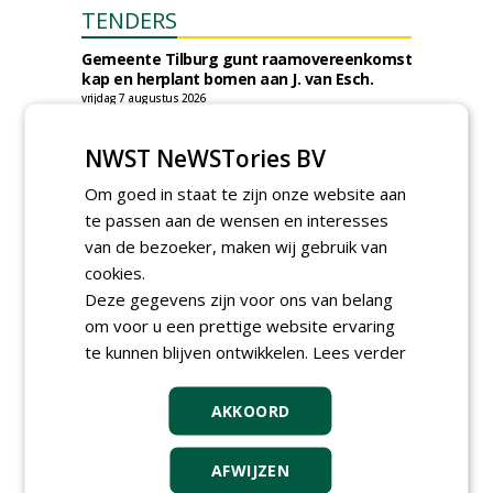
TENDERS
Gemeente Tilburg gunt raamovereenkomst
kap en herplant bomen aan J. van Esch.
vrijdag 7 augustus 2026
Gemeente Tilburg gunt ecologische
verbindingszone Zwaluwenbunders en
NWST NeWSTories BV
boslandschap Rugdijk aan Van Helvoirt
Groenprojecten
Om goed in staat te zijn onze website aan
vrijdag 7 augustus 2026
te passen aan de wensen en interesses
Gemeente Eindhoven gunt groot
van de bezoeker, maken wij gebruik van
onderhoud ''Stedelijk bos'' binnen de
cookies.
bebouwingscontour houtkap aan
Boomrooierij Weijtmans.
Deze gegevens zijn voor ons van belang
donderdag 6 augustus 2026
om voor u een prettige website ervaring
Academisch Ziekenhuis Maastricht gunt
te kunnen blijven ontwikkelen.
Lees verder
onderhoud terreinen MUMC+ aan Jonkers
Hoveniers, Dolmans Landscaping Group en
Infracilities
AKKOORD
dinsdag 4 augustus 2026
Provincie Drenthe gunt bestek 1879;
AFWIJZEN
onderhoud bomen en beplantingen 2026,