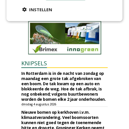
provincie Drenthe aan Den Held
Boomverzorging.
INSTELLEN
zondag 2 augustus 2026
KNIPSELS
In Rotterdam is in de nacht van zondag op
maandag een grote tak afgebroken van
een boom. De tak kwam op een auto en
blokkeerde de weg. Hoe de tak afbrak, is
nog onbekend; volgens buurtbewoners
worden de bomen elke 2 jaar onderhouden.
dinsdag 4 augustus 2026
Nieuwe bomen op kerkhoven i.v.m.
klimaatverandering. Veel boomsoorten
kunnen niet goed tegen de toenemende
hitte en droogte. Groninger Kerken neemt