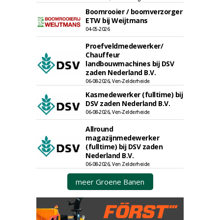
Boomrooier / boomverzorger
ETW bij Weijtmans
04-05-2026
Proefveldmedewerker/
Chauffeur
landbouwmachines bij DSV
zaden Nederland B.V.
06-08-2026, Ven-Zelderheide
Kasmedewerker (fulltime) bij
DSV zaden Nederland B.V.
06-08-2026, Ven-Zelderheide
Allround
magazijnmedewerker
(fulltime) bij DSV zaden
Nederland B.V.
06-08-2026, Ven Zelderheide
meer Groene Banen