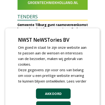
TENDERS
Gemeente Tilburg gunt raamovereenkomst
kap en herplant bomen aan J. van Esch.
vrijdag 7 augustus 2026
NWST NeWSTories BV
Gemeente Tilburg gunt ecologische
verbindingszone Zwaluwenbunders en
Om goed in staat te zijn onze website aan
boslandschap Rugdijk aan Van Helvoirt
Groenprojecten
te passen aan de wensen en interesses
vrijdag 7 augustus 2026
van de bezoeker, maken wij gebruik van
Gemeente Eindhoven gunt groot
cookies.
onderhoud ''Stedelijk bos'' binnen de
Deze gegevens zijn voor ons van belang
bebouwingscontour houtkap aan
om voor u een prettige website ervaring
Boomrooierij Weijtmans.
donderdag 6 augustus 2026
te kunnen blijven ontwikkelen.
Lees verder
Academisch Ziekenhuis Maastricht gunt
onderhoud terreinen MUMC+ aan Jonkers
AKKOORD
Hoveniers, Dolmans Landscaping Group en
Infracilities
dinsdag 4 augustus 2026