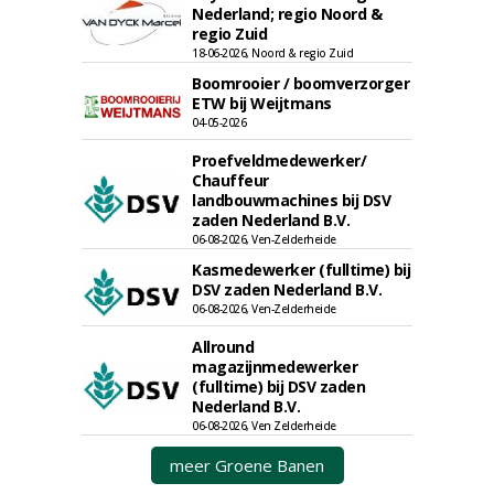
Nederland; regio Noord &
regio Zuid
18-06-2026, Noord & regio Zuid
Boomrooier / boomverzorger
ETW bij Weijtmans
04-05-2026
Proefveldmedewerker/
Chauffeur
landbouwmachines bij DSV
zaden Nederland B.V.
06-08-2026, Ven-Zelderheide
Kasmedewerker (fulltime) bij
DSV zaden Nederland B.V.
06-08-2026, Ven-Zelderheide
Allround
magazijnmedewerker
(fulltime) bij DSV zaden
Nederland B.V.
06-08-2026, Ven Zelderheide
meer Groene Banen