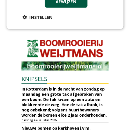
AFWIJZEN
Provincie Drenthe gunt bestek 1879;
onderhoud bomen en beplantingen 2026,
provincie Drenthe aan Den Held
INSTELLEN
Boomverzorging.
zondag 2 augustus 2026
KNIPSELS
In Rotterdam is in de nacht van zondag op
maandag een grote tak afgebroken van
een boom. De tak kwam op een auto en
blokkeerde de weg. Hoe de tak afbrak, is
nog onbekend; volgens buurtbewoners
worden de bomen elke 2 jaar onderhouden.
dinsdag 4 augustus 2026
Nieuwe bomen op kerkhoven i.v.m.