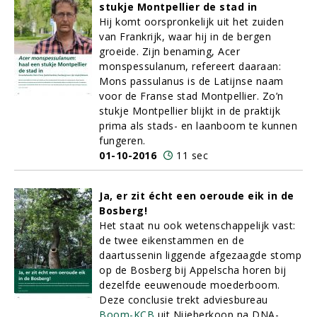
stukje Montpellier de stad in
Hij komt oorspronkelijk uit het zuiden
van Frankrijk, waar hij in de bergen
groeide. Zijn benaming, Acer
monspessulanum, refereert daaraan:
Mons passulanus is de Latijnse naam
voor de Franse stad Montpellier. Zo’n
stukje Montpellier blijkt in de praktijk
prima als stads- en laanboom te kunnen
fungeren.
01-10-2016
11 sec
Ja, er zit écht een oeroude eik in de
Bosberg!
Het staat nu ook wetenschappelijk vast:
de twee eikenstammen en de
daartussenin liggende afgezaagde stomp
op de Bosberg bij Appelscha horen bij
dezelfde eeuwenoude moederboom.
Deze conclusie trekt adviesbureau
Boom-KCB
uit Nijeberkoop na DNA-