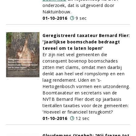
onderzoek, dat is uitgevoerd door
Naktuinbouw.
01-10-2016
9 sec
Geregistreerd taxateur Bernard Flier:
'Jaarlijkse boomschade bedraagt
teveel om te laten lopen!'
Er zijn niet veel gemeenten die
consequent bovenop boomschades
zitten met claims, omdat men daarbij
denkt aan heel veel rompslomp en een
laag rendement. Uden en ’s-
Hertogenbosch vormen een uitzondering.
Boomtaxateur en secretaris van de
NVTB Bernard Flier doet op jaarbasis
tientallen taxaties voor deze gemeenten:
‘Hoeveel er financieel terugkomt?
01-10-2016
12 sec
Gloudemans (Veghel): 'Wij frezen tot