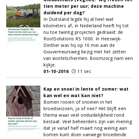
tien meter per uur; deze machine
duidend per dag!'
In Duitsland legde hij al heel wat
kilometers af, in Nederland heeft hij tot
nu toe twintig projecten gedraaid: de
RootSolutions RS 1000. In Heeswijk-
Dinther was hij op 10 mei aan de
Gouverneursweg bezig met het zetten
van wortelschermen. Boomzorg nam een
kijkje.
01-10-2016
11 sec
Kap en snoei in lente of zomer: wat
kan wel en wat kan niet?
Bomen rooien of snoeien in het
broedseizoen, ja of nee? Het blijft een
thema waar veel onduidelijkheid rond
bestaat. Veel beheerders zijn van mening
dat je vanaf half maart nog weinig aan
bomen kunt doen vanwege broedende