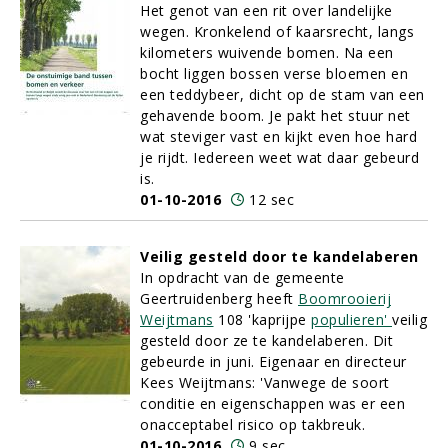
Het genot van een rit over landelijke
wegen. Kronkelend of kaarsrecht, langs
kilometers wuivende bomen. Na een
bocht liggen bossen verse bloemen en
een teddybeer, dicht op de stam van een
gehavende boom. Je pakt het stuur net
wat steviger vast en kijkt even hoe hard
je rijdt. Iedereen weet wat daar gebeurd
is.
01-10-2016
12 sec
Veilig gesteld door te kandelaberen
In opdracht van de gemeente
Geertruidenberg heeft
Boomrooierij
Weijtmans
108 'kaprijpe
populieren'
veilig
gesteld door ze te kandelaberen. Dit
gebeurde in juni. Eigenaar en directeur
Kees Weijtmans: 'Vanwege de soort
conditie en eigenschappen was er een
onacceptabel risico op takbreuk.
01-10-2016
9 sec